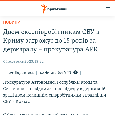
Доступність
посилання
Перейти
НОВИНИ
до
НОВИНИ
Двом ексспівробітникам СБУ в
основного
ВОДА.КРИМ
матеріалу
Криму загрожує до 15 років за
ВІДЕО ТА ФОТО
Перейти
держзраду – прокуратура АРК
до
ПОЛІТИКА
основної
04 жовтень 2023, 18:32
БЛОГИ
навігації
Перейти
Поділитись
Читати без VPN
ПОГЛЯД
до
Прокуратура Автономної Республіки Крим та
ІНТЕРВ'Ю
пошуку
Севастополя повідомила про підозру в державній
ВСЕ ЗА ДЕНЬ
зраді двом колишнім співробітникам управління
СПЕЦПРОЕКТИ
СБУ в Криму.
ЯК ОБІЙТИ БЛОКУВАННЯ
ДЕПОРТАЦІЯ