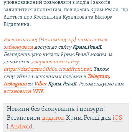
уповноважений розмовляти з медіа і захотів
залишитися анонімним, повідомив Крим.Реалії, що
йдеться про Костянтина Кузнякова та Віктора
Відашенка.
Роскомнагляд (Роскомнадзор) намагається
заблокувати
доступ до сайту
Крим.Реалії
.
Безперешкодно читати Крим.Реалії можна за
допомогою
дзеркального сайту
:
https://dfs0qrmo00d6u.cloudfront.net
. Також
слідкуйте за основними подіями в
Telegram
,
Instagram
та
Viber
Крим.Реалії
. Рекомендуємо вам
встановити
VPN
.
Новини без блокування і цензури!
Встановити
додаток
Крим.Реалії для
iOS
і
Android
.