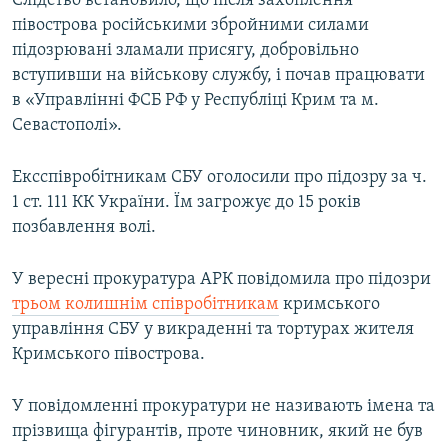
Слідство встановило, що після захоплення
ВІДЕОУРОКИ «ELIFBE»
півострова російськими збройними силами
Русский
підозрювані зламали присягу, добровільно
СВІДЧЕННЯ ОКУПАЦІЇ
Qırımtatar
вступивши на військову службу, і почав працювати
УКРАЇНСЬКА ПРОБЛЕМА КРИМУ
в «Управлінні ФСБ РФ у Республіці Крим та м.
Севастополі».
ДОЛУЧАЙСЯ!
ІНФОГРАФІКА
Ексспівробітникам СБУ оголосили про підозру за ч.
1 ст. 111 КК України. Їм загрожує до 15 років
Усі сайти RFE/RL
позбавлення волі.
У вересні прокуратура АРК повідомила про підозри
трьом колишнім співробітникам
кримського
управління СБУ у викраденні та тортурах жителя
Кримського півострова.
У повідомленні прокуратури не називають імена та
прізвища фігурантів, проте чиновник, який не був