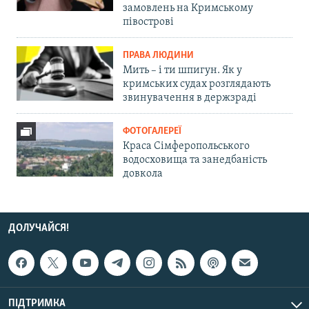
замовлень на Кримському
півострові
ПРАВА ЛЮДИНИ
Мить – і ти шпигун. Як у
кримських судах розглядають
звинувачення в держзраді
ФОТОГАЛЕРЕЇ
Краса Сімферопольського
водосховища та занедбаність
довкола
ДОЛУЧАЙСЯ!
ПІДТРИМКА