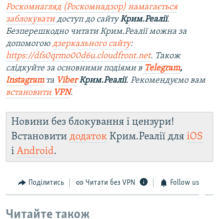
Роскомнагляд (Роскомнадзор) намагається
заблокувати
доступ до сайту
Крим.Реалії
.
Безперешкодно читати Крим.Реалії можна за
допомогою
дзеркального сайту
:
https://dfs0qrmo00d6u.cloudfront.net
. Також
слідкуйте за основними подіями в
Telegram
,
Instagram
та
Viber
Крим.Реалії
. Рекомендуємо вам
встановити
VPN
.
Новини без блокування і цензури!
Встановити
додаток
Крим.Реалії для
iOS
і
Android
.
Поділитись
Читати без VPN
Follow us
Читайте також