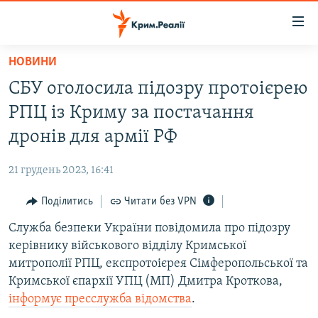
Доступність
посилання
Перейти
НОВИНИ
до
НОВИНИ
СБУ оголосила підозру протоієрею
основного
ВОДА.КРИМ
матеріалу
РПЦ із Криму за постачання
ВІДЕО ТА ФОТО
Перейти
дронів для армії РФ
до
ПОЛІТИКА
основної
21 грудень 2023, 16:41
БЛОГИ
навігації
Перейти
Поділитись
Читати без VPN
ПОГЛЯД
до
Служба безпеки України повідомила про підозру
ІНТЕРВ'Ю
пошуку
керівнику військового відділу Кримської
ВСЕ ЗА ДЕНЬ
митрополії РПЦ, експротоієрея Сімферопольської та
СПЕЦПРОЕКТИ
Кримської єпархії УПЦ (МП) Дмитра Кроткова,
інформує пресслужба відомства
.
ЯК ОБІЙТИ БЛОКУВАННЯ
ДЕПОРТАЦІЯ