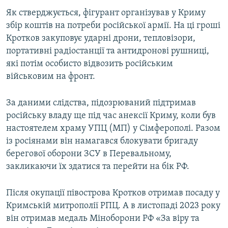
ВІДЕОУРОКИ «ELIFBE»
Як стверджується, фігурант організував у Криму
Русский
збір коштів на потреби російської армії. На ці гроші
СВІДЧЕННЯ ОКУПАЦІЇ
Qırımtatar
Кротков закуповує ударні дрони, тепловізори,
УКРАЇНСЬКА ПРОБЛЕМА КРИМУ
портативні радіостанції та антидронові рушниці,
які потім особисто відвозить російським
ДОЛУЧАЙСЯ!
ІНФОГРАФІКА
військовим на фронт.
За даними слідства, підозрюваний підтримав
Усі сайти RFE/RL
російську владу ще під час анексії Криму, коли був
настоятелем храму УПЦ (МП) у Сімферополі. Разом
із росіянами він намагався блокувати бригаду
берегової оборони ЗСУ в Перевальному,
закликаючи їх здатися та перейти на бік РФ.
Після окупації півострова Кротков отримав посаду у
Кримській митрополії РПЦ. А в листопаді 2023 року
він отримав медаль Міноборони РФ «За віру та