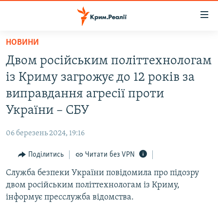
Доступність
посилання
Перейти
НОВИНИ
до
НОВИНИ
Двом російським політтехнологам
основного
ВОДА.КРИМ
матеріалу
із Криму загрожує до 12 років за
ВІДЕО ТА ФОТО
Перейти
виправдання агресії проти
до
ПОЛІТИКА
України – СБУ
основної
БЛОГИ
навігації
06 березень 2024, 19:16
Перейти
ПОГЛЯД
до
Поділитись
Читати без VPN
ІНТЕРВ'Ю
пошуку
Служба безпеки України повідомила про підозру
ВСЕ ЗА ДЕНЬ
двом російським політтехнологам із Криму,
СПЕЦПРОЕКТИ
інформує пресслужба відомства.
ЯК ОБІЙТИ БЛОКУВАННЯ
ДЕПОРТАЦІЯ