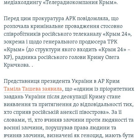
медіахолдингу «Телерадиокомпания Крым».
Перед цим прокуратура АРК повідомляла, що
розпочала кримінальне провадження стосовно
співробітників російського телеканалу «Крым 24»,
зокрема і щодо генерального продюсера ТРК
«Крым» (до структури якого входить «Крым 24» –
КР), радника російського голови Криму Олега
Крючкова. .
Представниця президента України в АР Крим
Таміла Ташева заявила
, що «одним із пріоритетних
завдань України після деокупації Криму стане
виявлення та притягнення до відповідальності тих,
хто сприяв російській анексії півострова». За її
словами, ті, хто вчиняв злочини проти людяності та
воєнні злочини, порушував права людини та
вчиняв злочини, визначені як геноцид, мають бути