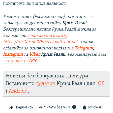
притягнуті до відповідальності.
Роскомнагляд (Роскомнадзор) намагається
заблокувати доступ до сайту
Крим.Реалії
.
Безперешкодно читати Крим.Реалії можна за
допомогою
дзеркального сайту
:
https://dfs0qrmo00d6u.cloudfront.net
. Також
слідкуйте за основними подіями в
Telegram
,
Instagram
та
Viber
Крим.Реалії
. Рекомендуємо вам
встановити
VPN
.
Новини без блокування і цензури!
Встановити
додаток
Крим.Реалії для
iOS
і
Android
.
Поділитись
Читати без VPN
Follow us