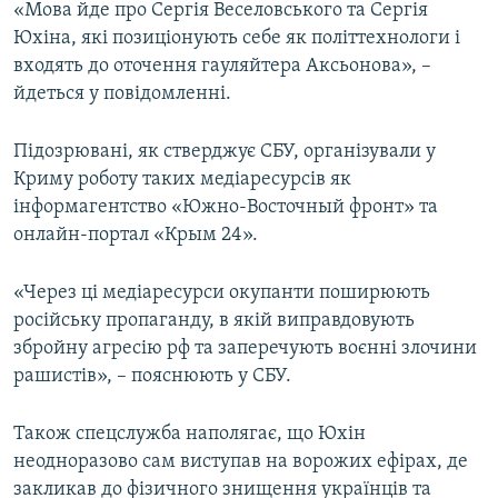
«Мова йде про Сергія Веселовського та Сергія
ВІДЕОУРОКИ «ELIFBE»
Юхіна, які позиціонують себе як політтехнологи і
Русский
СВІДЧЕННЯ ОКУПАЦІЇ
входять до оточення гауляйтера Аксьонова», –
Qırımtatar
йдеться у повідомленні.
УКРАЇНСЬКА ПРОБЛЕМА КРИМУ
ДОЛУЧАЙСЯ!
ІНФОГРАФІКА
Підозрювані, як стверджує СБУ, організували у
Криму роботу таких медіаресурсів як
інформагентство «Южно-Восточный фронт» та
онлайн-портал «Крым 24».
Усі сайти RFE/RL
«Через ці медіаресурси окупанти поширюють
російську пропаганду, в якій виправдовують
збройну агресію рф та заперечують воєнні злочини
рашистів», – пояснюють у СБУ.
Також спецслужба наполягає, що Юхін
неодноразово сам виступав на ворожих ефірах, де
закликав до фізичного знищення українців та