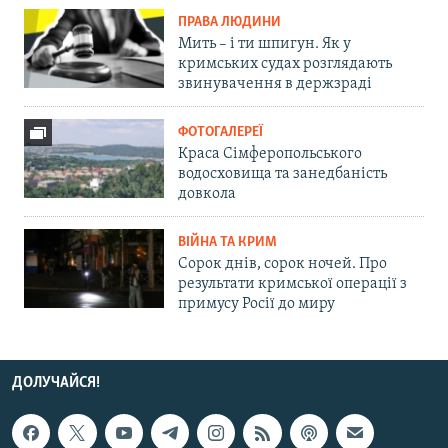
ПРАВА ЛЮДИНИ
Мить – і ти шпигун. Як у
кримських судах розглядають
звинувачення в держзраді
ФОТОГАЛЕРЕЇ
Краса Сімферопольського
водосховища та занедбаність
довкола
ВІЙНА ТА КРИМ
Сорок днів, сорок ночей. Про
результати кримської операції з
примусу Росії до миру
ДОЛУЧАЙСЯ!