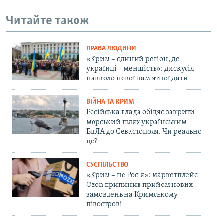
Читайте також
ПРАВА ЛЮДИНИ
«Крим – єдиний регіон, де
українці – меншість»: дискусія
навколо нової пам'ятної дати
ВІЙНА ТА КРИМ
Російська влада обіцяє закрити
морський шлях українським
БпЛА до Севастополя. Чи реально
це?
СУСПІЛЬСТВО
«Крим – не Росія»: маркетплейс
Ozon припинив прийом нових
замовлень на Кримському
півострові