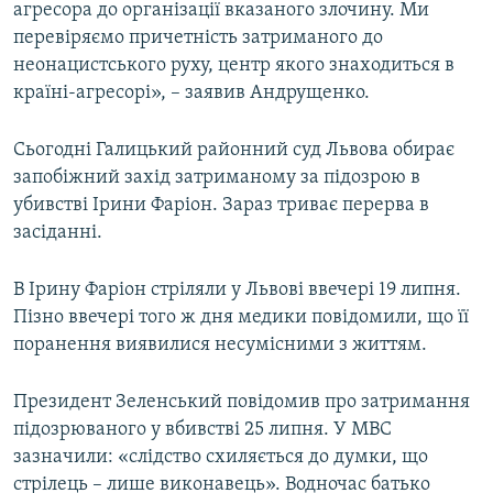
агресора до організації вказаного злочину. Ми
перевіряємо причетність затриманого до
неонацистського руху, центр якого знаходиться в
країні-агресорі», – заявив Андрущенко.
Сьогодні Галицький районний суд Львова обирає
запобіжний захід затриманому за підозрою в
убивстві Ірини Фаріон. Зараз триває перерва в
засіданні.
В Ірину Фаріон стріляли у Львові ввечері 19 липня.
Пізно ввечері того ж дня медики повідомили, що її
поранення виявилися несумісними з життям.
Президент Зеленський повідомив про затримання
підозрюваного у вбивстві 25 липня. У МВС
зазначили: «слідство схиляється до думки, що
стрілець – лише виконавець». Водночас батько