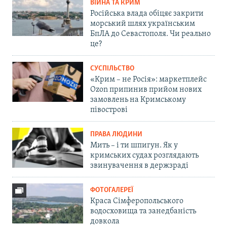
ВІЙНА ТА КРИМ
Російська влада обіцяє закрити
морський шлях українським
БпЛА до Севастополя. Чи реально
це?
СУСПІЛЬСТВО
«Крим – не Росія»: маркетплейс
Ozon припинив прийом нових
замовлень на Кримському
півострові
ПРАВА ЛЮДИНИ
Мить – і ти шпигун. Як у
кримських судах розглядають
звинувачення в держзраді
ФОТОГАЛЕРЕЇ
Краса Сімферопольського
водосховища та занедбаність
довкола