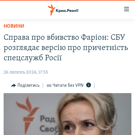
Доступність
посилання
Перейти
НОВИНИ
до
НОВИНИ
Справа про вбивство Фаріон: СБУ
основного
ВОДА.КРИМ
матеріалу
розглядає версію про причетність
ВІДЕО ТА ФОТО
Перейти
спецслужб Росії
до
ПОЛІТИКА
основної
26 липень 2024, 17:55
БЛОГИ
навігації
Перейти
Поділитись
Читати без VPN
ПОГЛЯД
до
ІНТЕРВ'Ю
пошуку
ВСЕ ЗА ДЕНЬ
СПЕЦПРОЕКТИ
ЯК ОБІЙТИ БЛОКУВАННЯ
ДЕПОРТАЦІЯ