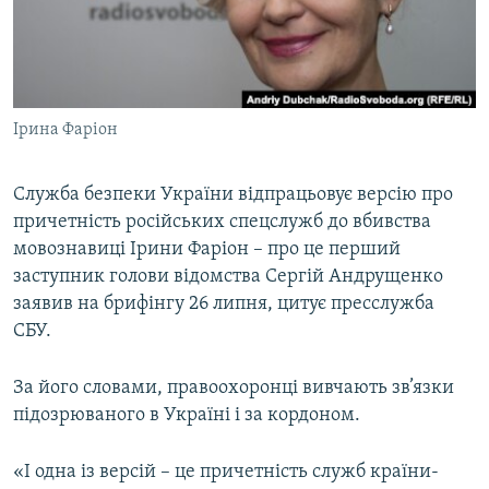
ВІДЕОУРОКИ «ELIFBE»
Русский
СВІДЧЕННЯ ОКУПАЦІЇ
Qırımtatar
УКРАЇНСЬКА ПРОБЛЕМА КРИМУ
Ірина Фаріон
ДОЛУЧАЙСЯ!
ІНФОГРАФІКА
Служба безпеки України відпрацьовує версію про
причетність російських спецслужб до вбивства
Усі сайти RFE/RL
мовознавиці Ірини Фаріон – про це перший
заступник голови відомства Сергій Андрущенко
заявив на брифінгу 26 липня, цитує пресслужба
СБУ.
За його словами, правоохоронці вивчають зв’язки
підозрюваного в Україні і за кордоном.
«І одна із версій – це причетність служб країни-