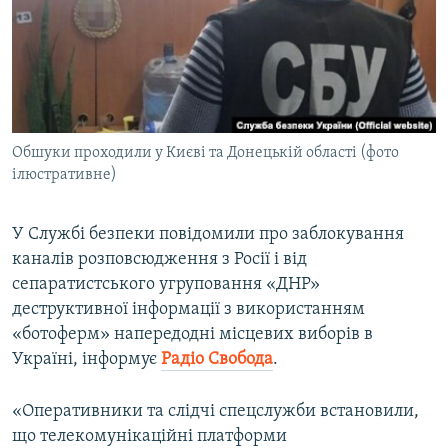
ВІДЕОУРОКИ «ELIFBE»
Русский
СВІДЧЕННЯ ОКУПАЦІЇ
Qırımtatar
УКРАЇНСЬКА ПРОБЛЕМА КРИМУ
ДОЛУЧАЙСЯ!
ІНФОГРАФІКА
Обшуки проходили у Києві та Донецькій області (фото
ілюстративне)
Усі сайти RFE/RL
У Службі безпеки повідомили про заблокування
каналів розповсюдження з Росії і від
сепаратистського угруповання «ДНР»
деструктивної інформації з використанням
«ботоферм» напередодні місцевих виборів в
Україні, інформує
Радіо Свобода
.
«Оперативники та слідчі спецслужби встановили,
що телекомунікаційні платформи