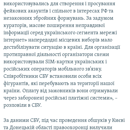
використовувались для створення і просування
фейкових акаунтів і спільнот в інтересах РФ та
незаконних збройних формувань. За задумом
кураторів, масове поширення неправдивої
інформації серед українського сегмента мережі
інтернет» напередодні місцевих виборів мало
дестабілізувати ситуацію в країні. Для організації
протиправної діяльності організатори схеми
використовували SIM-картки українських і
російських операторів мобільного зв’язку.
Співробітники СБУ встановили особи всіх
фігурантів, які перебувають на території нашої
країни. Оплату від замовників вони отримували
через заборонені російські платіжні системи», –
розповіли в СБУ.
За даними СБУ, під час проведення обшуків у Києві
та Донецькій області правоохоронці вилучили