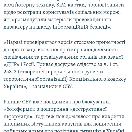
комп’ютерну техніку, SIM-картки, чорнові записи
щодо реєстрації користувачів соціальних мереж,
які «розміщували матеріали провокаційного
характеру на шкоду інформаційній безпеці».
«Наразі перевіряється версія стосовно причетності
до організації вказаної протиправної діяльності
спеціальних та розвідувальних органів так званої
«ДНР» і Росії. Триває досудове слідство за ч. 1 ст.
258-3 (створення терористичної групи чи
терористичної організації) Кримінального кодексу
України», – зазначили в СБУ.
Раніше СБУ вже повідомила про блокування
«ботоферми» з поширення «деструктивної
інформації». Тоді теж повідомлялося про викриття
анонімних віртуальних акаунтів для поширення
фейкових новин про політичну ситуацію в Україні.