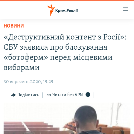
Доступність
посилання
Перейти
НОВИНИ
до
НОВИНИ
«Деструктивний контент з Росії»:
основного
ВОДА.КРИМ
матеріалу
СБУ заявила про блокування
ВІДЕО ТА ФОТО
Перейти
«ботоферм» перед місцевими
до
ПОЛІТИКА
виборами
основної
БЛОГИ
навігації
30 вересень 2020, 19:29
Перейти
ПОГЛЯД
до
Поділитись
Читати без VPN
ІНТЕРВ'Ю
пошуку
ВСЕ ЗА ДЕНЬ
СПЕЦПРОЕКТИ
ЯК ОБІЙТИ БЛОКУВАННЯ
ДЕПОРТАЦІЯ