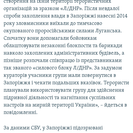
створення на їхній території терористичних
організацій за зразком «Л/ДНР». Після невдалої
спроби захоплення влади в Запоріжжі навесні 2014
року зловмисники виїхали до тимчасово
окупованого проросійськими силами Луганська.
Спочатку вони допомагали бойовикам
облаштовувати незаконні блокпости та барикади
навколо захоплених адміністративних будівель, а
пізніше розпочали співпрацю із представниками
так званого «силового блоку Л/ДНР». За задумом
кураторів учасники групи мали повернутися в
Запоріжжя і чекати подальших вказівок. Терористи
планували використовувати групу для здійснення
підривної діяльності та нагнітання суспільних
настроїв на мирній території України», – йдеться в
повідомленні.
За даними СБУ, у Запоріжжі підозрювані