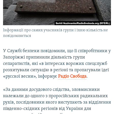
ВІДЕОУРОКИ «ELIFBE»
Русский
СВІДЧЕННЯ ОКУПАЦІЇ
Qırımtatar
УКРАЇНСЬКА ПРОБЛЕМА КРИМУ
Інформації про самих учасників групи і їхню кількість не
ДОЛУЧАЙСЯ!
ІНФОГРАФІКА
повідомляється
У Службі безпеки повідомили, що її співробітники у
Усі сайти RFE/RL
Запоріжжі припинили діяльність групи
сепаратистів, які «в інтересах ворожих спецслужб
розхитували ситуацію в регіоні та пропагували ідеї
«русскої весни», інформує
Радіо Свобода
.
«За даними досудового слідства, зловмисники
належали до одного з проросійських радикальних
рухів, послідовники якого виступають за відділення
південно-східних регіонів від України для