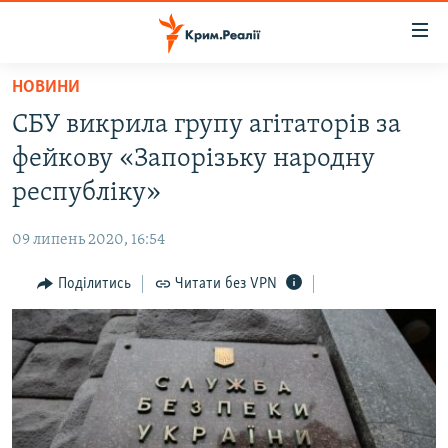
Доступність
посилання
Перейти
НОВИНИ
до
НОВИНИ
СБУ викрила групу агітаторів за
основного
ВОДА.КРИМ
матеріалу
фейкову «Запорізьку народну
ВІДЕО ТА ФОТО
Перейти
республіку»
до
ПОЛІТИКА
основної
09 липень 2020, 16:54
БЛОГИ
навігації
Перейти
Поділитись
Читати без VPN
ПОГЛЯД
до
ІНТЕРВ'Ю
пошуку
ВСЕ ЗА ДЕНЬ
СПЕЦПРОЕКТИ
ЯК ОБІЙТИ БЛОКУВАННЯ
ДЕПОРТАЦІЯ