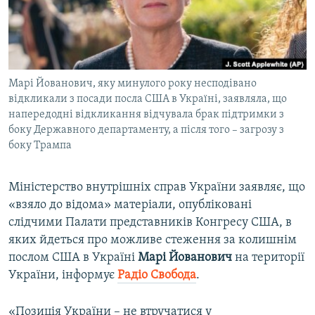
ВІДЕОУРОКИ «ELIFBE»
Русский
СВІДЧЕННЯ ОКУПАЦІЇ
Qırımtatar
УКРАЇНСЬКА ПРОБЛЕМА КРИМУ
Марі Йованович, яку минулого року несподівано
ДОЛУЧАЙСЯ!
ІНФОГРАФІКА
відкликали з посади посла США в Україні, заявляла, що
напередодні відкликання відчувала брак підтримки з
боку Державного департаменту, а після того – загрозу з
боку Трампа
Усі сайти RFE/RL
Міністерство внутрішніх справ України заявляє, що
«взяло до відома» матеріали, опубліковані
слідчими Палати представників Конгресу США, в
яких йдеться про можливе стеження за колишнім
послом США в Україні
Марі Йованович
на території
України, інформує
Радіо Свобода
.
«Позиція України – не втручатися у