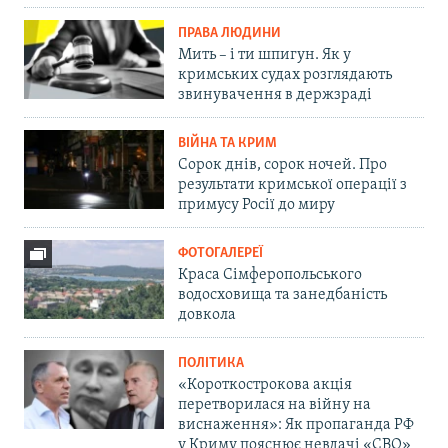
ПРАВА ЛЮДИНИ
Мить – і ти шпигун. Як у
кримських судах розглядають
звинувачення в держзраді
ВІЙНА ТА КРИМ
Сорок днів, сорок ночей. Про
результати кримської операції з
примусу Росії до миру
ФОТОГАЛЕРЕЇ
Краса Сімферопольського
водосховища та занедбаність
довкола
ПОЛІТИКА
«Короткострокова акція
перетворилася на війну на
виснаження»: Як пропаганда РФ
у Криму пояснює невдачі «СВО»