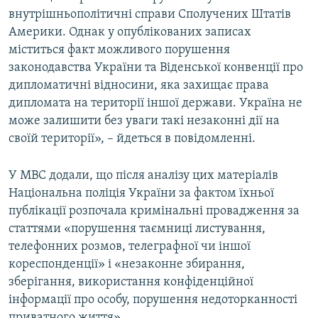
внутрішньополітичні справи Сполучених Штатів
Америки. Однак у опублікованих записах
міститься факт можливого порушення
законодавства України та Віденської конвенції про
дипломатичні відносини, яка захищає права
дипломата на території іншої держави. Україна не
може залишити без уваги такі незаконні дії на
своїй території», – йдеться в повідомленні.
У МВС додали, що після аналізу цих матеріалів
Національна поліція України за фактом їхньої
публікації розпочала кримінальні провадження за
статтями «порушення таємниці листування,
телефонних розмов, телеграфної чи іншої
кореспонденції» і «незаконне збирання,
зберігання, використання конфіденційної
інформації про особу, порушення недоторканності
приватного життя».