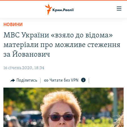
Доступність
посилання
Перейти
НОВИНИ
до
НОВИНИ
МВС України «взяло до відома»
основного
ВОДА.КРИМ
матеріалу
матеріали про можливе стеження
ВІДЕО ТА ФОТО
Перейти
за Йованович
до
ПОЛІТИКА
основної
16 січень 2020, 18:34
БЛОГИ
навігації
Перейти
Поділитись
Читати без VPN
ПОГЛЯД
до
ІНТЕРВ'Ю
пошуку
ВСЕ ЗА ДЕНЬ
СПЕЦПРОЕКТИ
ЯК ОБІЙТИ БЛОКУВАННЯ
ДЕПОРТАЦІЯ