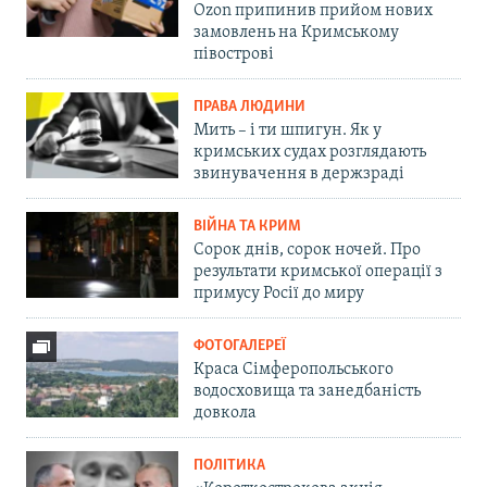
Ozon припинив прийом нових
замовлень на Кримському
півострові
ПРАВА ЛЮДИНИ
Мить – і ти шпигун. Як у
кримських судах розглядають
звинувачення в держзраді
ВІЙНА ТА КРИМ
Сорок днів, сорок ночей. Про
результати кримської операції з
примусу Росії до миру
ФОТОГАЛЕРЕЇ
Краса Сімферопольського
водосховища та занедбаність
довкола
ПОЛІТИКА