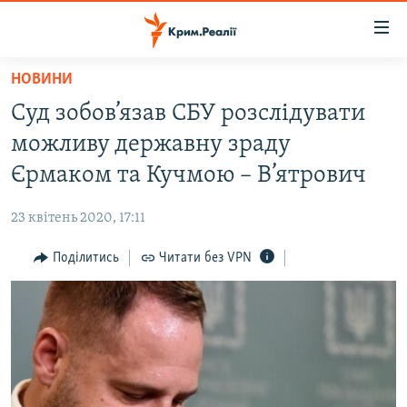
Доступність
посилання
Перейти
НОВИНИ
до
НОВИНИ
Суд зобов’язав СБУ розслідувати
основного
ВОДА.КРИМ
матеріалу
можливу державну зраду
ВІДЕО ТА ФОТО
Перейти
Єрмаком та Кучмою – В’ятрович
до
ПОЛІТИКА
основної
23 квітень 2020, 17:11
БЛОГИ
навігації
Перейти
Поділитись
Читати без VPN
ПОГЛЯД
до
ІНТЕРВ'Ю
пошуку
ВСЕ ЗА ДЕНЬ
СПЕЦПРОЕКТИ
ЯК ОБІЙТИ БЛОКУВАННЯ
ДЕПОРТАЦІЯ