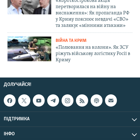
«Короткострокова акція
перетворилася на війну на
виснаження»: Як пропаганда РФ
у Криму пояснює невдачі «СВО»
та залякує «мінними атаками»
ВІЙНА ТА КРИМ
«Полювання на колони». Як ЗСУ
ріжуть військову логістику Росії в
Криму
ДОЛУЧАЙСЯ!
ПІДТРИМКА
ІНФО