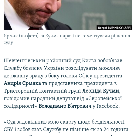
ВІДЕОУРОКИ «ELIFBE»
Русский
СВІДЧЕННЯ ОКУПАЦІЇ
Qırımtatar
УКРАЇНСЬКА ПРОБЛЕМА КРИМУ
Єрмак (на фото) та Кучма наразі не коментували рішення
ДОЛУЧАЙСЯ!
ІНФОГРАФІКА
суду
Шевченківський районний суд Києва зобов’язав
Усі сайти RFE/RL
Службу безпеку України розслідувати можливу
державну зраду з боку голови Офісу президента
Андрія Єрмака
та представника президента в
Тристоронній контактній групі
Леоніда Кучми
,
повідомив народний депутат від «Європейської
солідарності»
Володимир В’ятрович
у Facebook.
«Суд задовільнив мою скаргу щодо бездіяльності
СБУ і зобов’язав Службу не пізніше як за 24 години