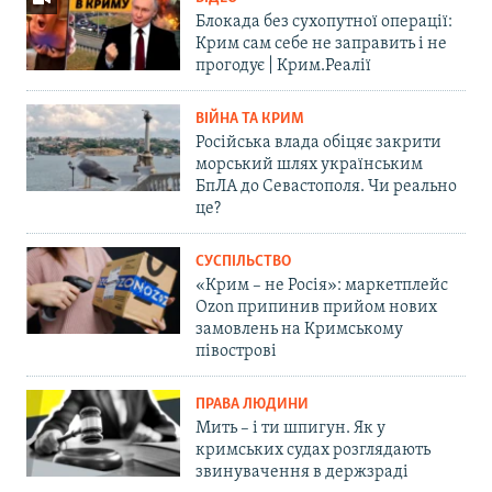
Блокада без сухопутної операції:
Крим сам себе не заправить і не
прогодує | Крим.Реалії
ВІЙНА ТА КРИМ
Російська влада обіцяє закрити
морський шлях українським
БпЛА до Севастополя. Чи реально
це?
СУСПІЛЬСТВО
«Крим – не Росія»: маркетплейс
Ozon припинив прийом нових
замовлень на Кримському
півострові
ПРАВА ЛЮДИНИ
Мить – і ти шпигун. Як у
кримських судах розглядають
звинувачення в держзраді