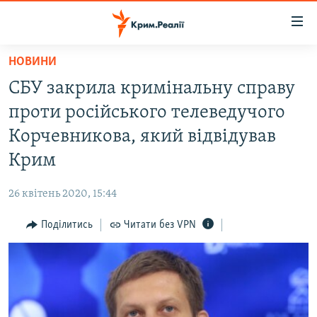
Доступність
посилання
Перейти
НОВИНИ
до
НОВИНИ
СБУ закрила кримінальну справу
основного
ВОДА.КРИМ
матеріалу
проти російського телеведучого
ВІДЕО ТА ФОТО
Перейти
Корчевникова, який відвідував
до
ПОЛІТИКА
Крим
основної
БЛОГИ
навігації
26 квітень 2020, 15:44
Перейти
ПОГЛЯД
до
Поділитись
Читати без VPN
ІНТЕРВ'Ю
пошуку
ВСЕ ЗА ДЕНЬ
СПЕЦПРОЕКТИ
ЯК ОБІЙТИ БЛОКУВАННЯ
ДЕПОРТАЦІЯ