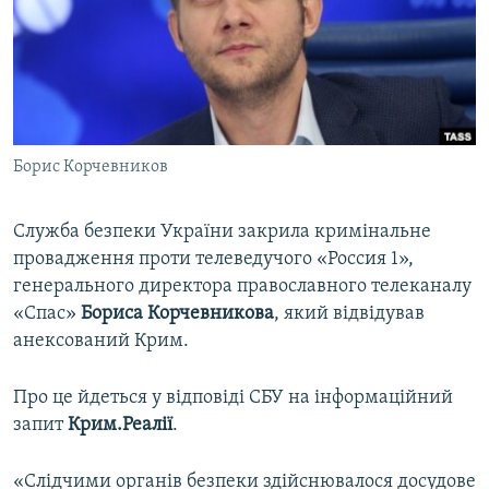
ВІДЕОУРОКИ «ELIFBE»
Русский
СВІДЧЕННЯ ОКУПАЦІЇ
Qırımtatar
УКРАЇНСЬКА ПРОБЛЕМА КРИМУ
ДОЛУЧАЙСЯ!
ІНФОГРАФІКА
Борис Корчевников
Служба безпеки України закрила кримінальне
Усі сайти RFE/RL
провадження проти телеведучого «Россия 1»,
генерального директора православного телеканалу
«Спас»
Бориса Корчевникова
, який відвідував
анексований Крим.
Про це йдеться у відповіді СБУ на інформаційний
запит
Крим.Реалії
.
«Слідчими органів безпеки здійснювалося досудове