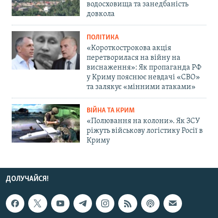
водосховища та занедбаність
довкола
ПОЛІТИКА
«Короткострокова акція
перетворилася на війну на
виснаження»: Як пропаганда РФ
у Криму пояснює невдачі «СВО»
та залякує «мінними атаками»
ВІЙНА ТА КРИМ
«Полювання на колони». Як ЗСУ
ріжуть військову логістику Росії в
Криму
ДОЛУЧАЙСЯ!