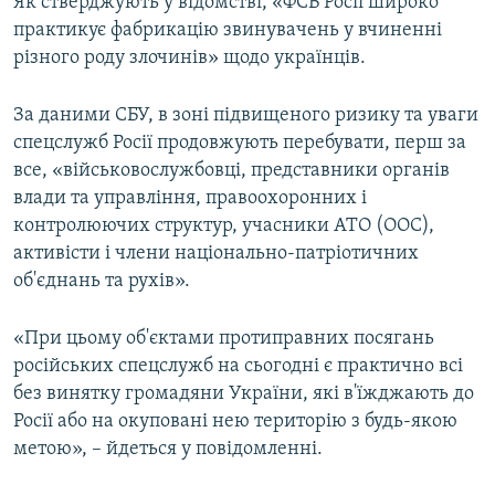
Як стверджують у відомстві, «ФСБ Росії широко
ВІДЕОУРОКИ «ELIFBE»
практикує фабрикацію звинувачень у вчиненні
Русский
різного роду злочинів» щодо українців.
СВІДЧЕННЯ ОКУПАЦІЇ
Qırımtatar
УКРАЇНСЬКА ПРОБЛЕМА КРИМУ
За даними СБУ, в зоні підвищеного ризику та уваги
ДОЛУЧАЙСЯ!
ІНФОГРАФІКА
спецслужб Росії продовжують перебувати, перш за
все, «військовослужбовці, представники органів
влади та управління, правоохоронних і
контролюючих структур, учасники АТО (ООС),
Усі сайти RFE/RL
активісти і члени національно-патріотичних
об'єднань та рухів».
«При цьому об'єктами протиправних посягань
російських спецслужб на сьогодні є практично всі
без винятку громадяни України, які в'їжджають до
Росії або на окуповані нею територію з будь-якою
метою», – йдеться у повідомленні.