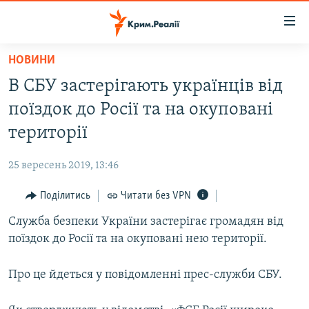
Доступність
посилання
Перейти
НОВИНИ
до
НОВИНИ
В СБУ застерігають українців від
основного
ВОДА.КРИМ
матеріалу
поїздок до Росії та на окуповані
ВІДЕО ТА ФОТО
Перейти
території
до
ПОЛІТИКА
основної
25 вересень 2019, 13:46
БЛОГИ
навігації
Перейти
Поділитись
Читати без VPN
ПОГЛЯД
до
Служба безпеки України застерігає громадян від
ІНТЕРВ'Ю
пошуку
поїздок до Росії та на окуповані нею території.
ВСЕ ЗА ДЕНЬ
СПЕЦПРОЕКТИ
Про це йдеться у повідомленні прес-служби СБУ.
ЯК ОБІЙТИ БЛОКУВАННЯ
ДЕПОРТАЦІЯ