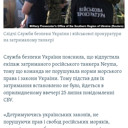
ВІДЕОУРОКИ «ELIFBE»
Русский
СВІДЧЕННЯ ОКУПАЦІЇ
Qırımtatar
УКРАЇНСЬКА ПРОБЛЕМА КРИМУ
Слідчі Служби безпеки України і військової прокуратури
ДОЛУЧАЙСЯ!
ІНФОГРАФІКА
на затриманому танкері
Служба безпеки України пояснила, що відпустила
Усі сайти RFE/RL
екіпаж затриманого російського танкера Neyma,
тому що команда не порушувала норми морського
права і закони України. Тому підстав для їх
затримання встановлено не було, йдеться в
оприлюдненому ввечері 25 липня повідомленні
СБУ.
«Дотримуючись українських законів, не
порушуючи прав і свобод російських моряків,