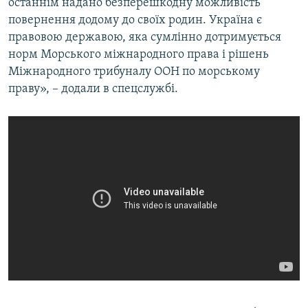
останнім надано безперешкодну можливість
повернення додому до своїх родин. Україна є
правовою державою, яка сумлінно дотримується
норм Морського міжнародного права і рішень
Міжнародного трибуналу ООН по морському
праву», – додали в спецслужбі.