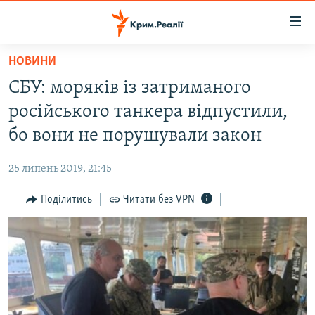
Доступність
посилання
Перейти
НОВИНИ
до
НОВИНИ
СБУ: моряків із затриманого
основного
ВОДА.КРИМ
матеріалу
російського танкера відпустили,
ВІДЕО ТА ФОТО
Перейти
бо вони не порушували закон
до
ПОЛІТИКА
основної
25 липень 2019, 21:45
БЛОГИ
навігації
Перейти
Поділитись
Читати без VPN
ПОГЛЯД
до
ІНТЕРВ'Ю
пошуку
ВСЕ ЗА ДЕНЬ
СПЕЦПРОЕКТИ
ЯК ОБІЙТИ БЛОКУВАННЯ
ДЕПОРТАЦІЯ