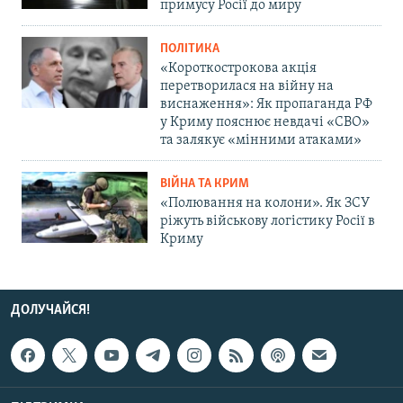
примусу Росії до миру
ПОЛІТИКА
«Короткострокова акція
перетворилася на війну на
виснаження»: Як пропаганда РФ
у Криму пояснює невдачі «СВО»
та залякує «мінними атаками»
ВІЙНА ТА КРИМ
«Полювання на колони». Як ЗСУ
ріжуть військову логістику Росії в
Криму
ДОЛУЧАЙСЯ!