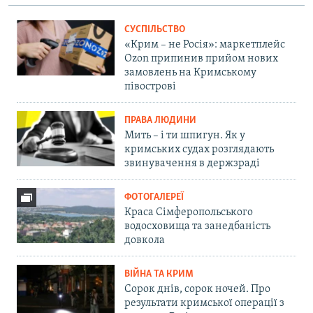
СУСПІЛЬСТВО
«Крим – не Росія»: маркетплейс
Ozon припинив прийом нових
замовлень на Кримському
півострові
ПРАВА ЛЮДИНИ
Мить – і ти шпигун. Як у
кримських судах розглядають
звинувачення в держзраді
ФОТОГАЛЕРЕЇ
Краса Сімферопольського
водосховища та занедбаність
довкола
ВІЙНА ТА КРИМ
Сорок днів, сорок ночей. Про
результати кримської операції з