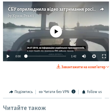
СБУ оприлюднила відео затримання російського корабля
by
Крим.Реалії
No media source currently available
0:00
1:42
Завантажити на комп'ютер
Поділитись
Читати без VPN
Follow us
Читайте також