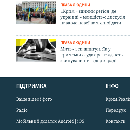
ПРАВА ЛЮДИНИ
«Крим – єдиний регіон, де
українці – меншість»: дискусія
навколо нової пам'ятної дати
ПРАВА ЛЮДИНИ
Мить – і ти шпигун. Як у
кримських судах розглядають
звинувачення в держзраді
Русский
ПІДТРИМКА
ІНФО
Qırımtatar
Ваше відео і фото
Крим.Реалії
ДОЛУЧАЙСЯ!
Радіо
Передрук
Мобільний додаток Android | iOS
Контакти