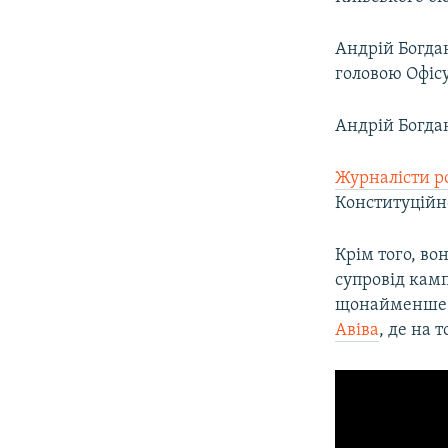
Андрій Богда
головою Офіс
Андрій Богда
Журналісти р
Конституційн
Крім того, в
супровід кам
щонайменше п’
Авіва
, де на 