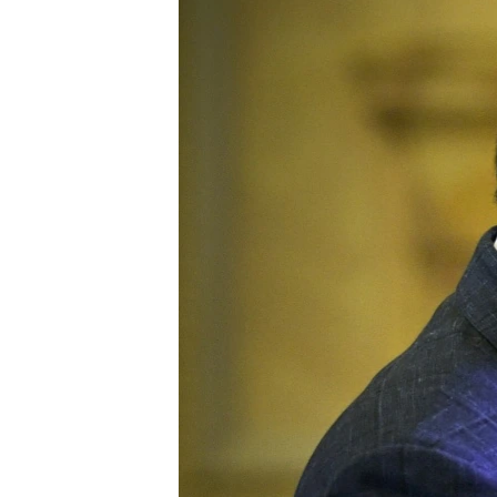
ВІДЕОУРОКИ «ELIFBE»
СВІДЧЕННЯ ОКУПАЦІЇ
УКРАЇНСЬКА ПРОБЛЕМА КРИМУ
ІНФОГРАФІКА