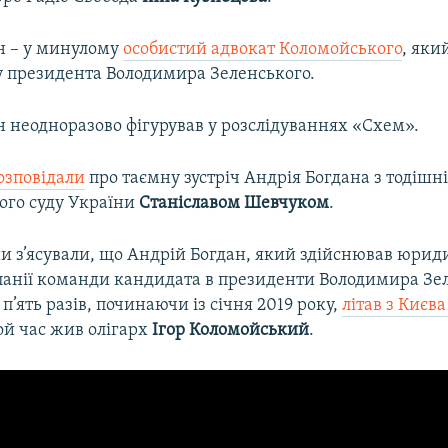
н – у минулому
особистий адвокат Коломойського
, яки
у президента Володимира Зеленського.
н неодноразово фігурував у розслідуваннях «Схем».
озповідали
про таємну зустріч Андрія Богдана з тодішн
ого суду України
Станіславом Шевчуком
.
они з’ясували, що Андрій Богдан, який здійснював юри
панії команди кандидата в президенти Володимира Зел
ять разів, починаючи із січня 2019 року,
літав з Києва
той час жив олігарх
Ігор Коломойський
.