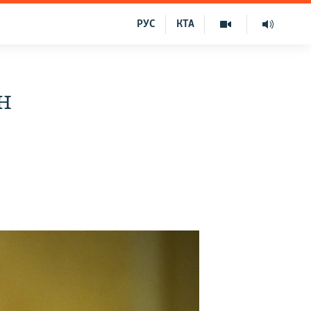
РУС
КТА
н