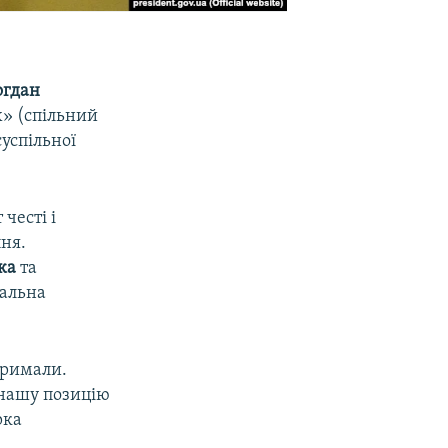
огдан
х» (спільний
успільної
честі і
пня.
ка
та
нальна
отримали.
 нашу позицію
рка