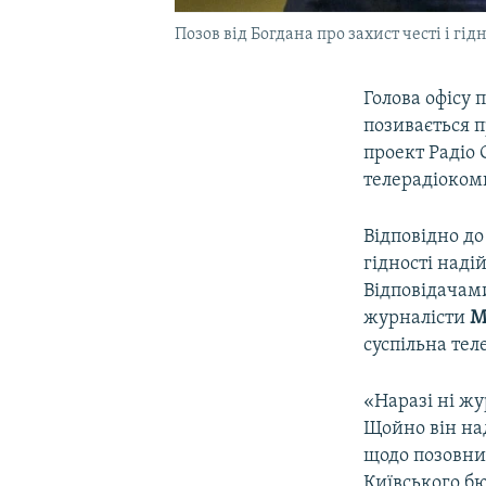
Позов від Богдана про захист честі і г
Голова офісу
позивається п
проект Радіо 
телерадіоком
Відповідно до
гідності наді
Відповідачам
журналісти
М
суспільна тел
«Наразі ні жу
Щойно він на
щодо позовни
Київського б