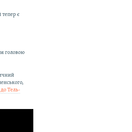
й тепер є
ім головою
дичний
енського,
 до Тель-