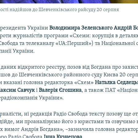
ідності надійшов до Шевченківського райсуду 20 серпня
 президента України
Володимира Зеленського Андрій Б
роти журналістів програми «Схеми: корупція в деталя
Свобода та телеканалу «UA:Перший») та Національної с
панії України.
 даних відкритого реєстру, позов від Богдана про захист 
йшов до Шевченківського районного суду Києва 20 сер
и вказані головна редакторка «Схем»
Наталка Седлець
аксим Савчук
і
Валерія Єгошина
, а також ПАТ «Націо
ерадіокомпанія України».
рналісти, ні редакція Радіо Свобода тексту позову ще 
дійде, ми проаналізуємо його з юристами та озвучимо
х вимог Андрія Богдана», –зазначила головна редакто
юро Радіо Свобода
Інна Кузнецова
.