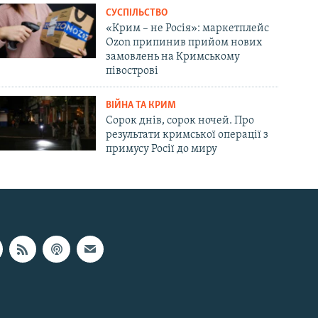
СУСПІЛЬСТВО
«Крим – не Росія»: маркетплейс
Ozon припинив прийом нових
замовлень на Кримському
півострові
ВІЙНА ТА КРИМ
Сорок днів, сорок ночей. Про
результати кримської операції з
примусу Росії до миру