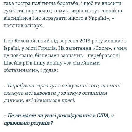
така гостра політична боротьба, і щоб не вносити
сум'яття, переполох, тому я вирішив тут спокійно
відсидітися і не нервувати нікого в Україні», –
пояснив олігарх.
Ігор Коломойський від вересня 2018 року мешкає в
Ізраїлі, у місті Герцлія. На запитання «Схем», з чим
це пов’язано, бізнесмен зазначив – перебрався зі
Швейцарії в іншу країну «за сімейними
обставинами», і додав:
– Перебуваю зараз тут в очікуванні того, що мені
скажуть мої адвокати у зв'язку з останніми
даними, які з'явилися в пресі.
– Це ви маєте на увазі розслідування в США, я
правильно розумію?