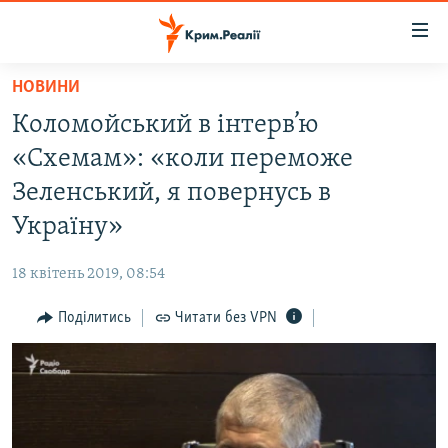
Доступність
посилання
Перейти
НОВИНИ
до
НОВИНИ
Коломойський в інтерв’ю
основного
ВОДА.КРИМ
матеріалу
«Схемам»: «коли переможе
ВІДЕО ТА ФОТО
Перейти
Зеленський, я повернусь в
до
ПОЛІТИКА
Україну»
основної
БЛОГИ
навігації
18 квітень 2019, 08:54
Перейти
ПОГЛЯД
до
Поділитись
Читати без VPN
ІНТЕРВ'Ю
пошуку
ВСЕ ЗА ДЕНЬ
СПЕЦПРОЕКТИ
ЯК ОБІЙТИ БЛОКУВАННЯ
ДЕПОРТАЦІЯ