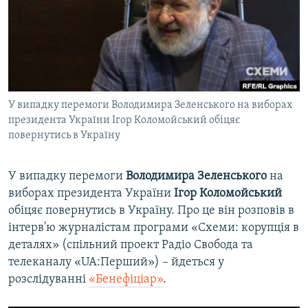
ВІДЕОУРОКИ «ELIFBE»
Русский
СВІДЧЕННЯ ОКУПАЦІЇ
Qırımtatar
УКРАЇНСЬКА ПРОБЛЕМА КРИМУ
ДОЛУЧАЙСЯ!
ІНФОГРАФІКА
У випадку перемоги Володимира Зеленського на виборах
президента України Ігор Коломойський обіцяє
повернутись в Україну
Усі сайти RFE/RL
У випадку перемоги
Володимира Зеленського
на
виборах президента України
Ігор Коломойський
обіцяє повернутись в Україну. Про це він розповів в
інтерв'ю журналістам програми «Схеми: корупція в
деталях» (спільний проект Радіо Свобода та
телеканалу «UA:Перший») – йдеться у
розслідуванні
«Бенефіціар»
.