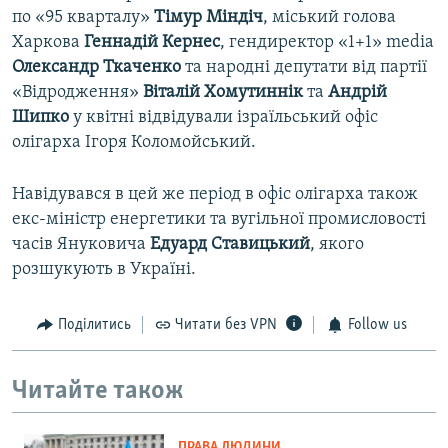
по «95 кварталу»
Тімур Міндіч
, міський голова
Харкова
Геннадій Кернес
, гендиректор «1+1» media
Олександр Ткаченко
та народні депутати від партії
«Відродження»
Віталій Хомутиннік
та
Андрій
Шипко
у квітні відвідували ізраїльський офіс
олігарха Ігоря Коломойський.
Навідувався в цей же період в офіс олігарха також
екс-міністр енергетики та вугільної промисловості
часів Януковича
Едуард Ставицький
, якого
розшукують в Україні.
Поділитись
Читати без VPN
Follow us
Читайте також
ПРАВА ЛЮДИНИ