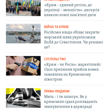
«Крим – єдиний регіон, де
українці – меншість»: дискусія
навколо нової пам'ятної дати
ВІЙНА ТА КРИМ
Російська влада обіцяє закрити
морський шлях українським
БпЛА до Севастополя. Чи реально
це?
СУСПІЛЬСТВО
«Крим – не Росія»: маркетплейс
Ozon припинив прийом нових
замовлень на Кримському
півострові
ПРАВА ЛЮДИНИ
Мить – і ти шпигун. Як у
кримських судах розглядають
звинувачення в держзраді