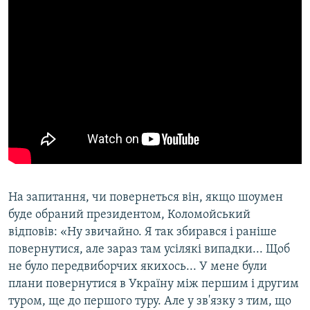
На запитання, чи повернеться він, якщо шоумен
буде обраний президентом, Коломойський
відповів: «Ну звичайно. Я так збирався і раніше
повернутися, але зараз там усілякі випадки... Щоб
не було передвиборчих якихось... У мене були
плани повернутися в Україну між першим і другим
туром, ще до першого туру. Але у зв'язку з тим, що