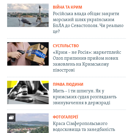
ВІЙНА ТА КРИМ
Російська влада обіцяє закрити
морський шлях українським
БпЛА до Севастополя. Чи реально
це?
СУСПІЛЬСТВО
«Крим – не Росія»: маркетплейс
Ozon припинив прийом нових
замовлень на Кримському
півострові
ПРАВА ЛЮДИНИ
Мить – і ти шпигун. Як у
кримських судах розглядають
звинувачення в держзраді
ФОТОГАЛЕРЕЇ
Краса Сімферопольського
водосховища та занедбаність