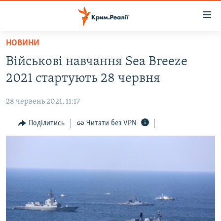
Доступність
посилання
Перейти
НОВИНИ
до
НОВИНИ
Військові навчання Sea Breeze
основного
ВОДА.КРИМ
матеріалу
2021 стартують 28 червня
ВІДЕО ТА ФОТО
Перейти
до
28 червень 2021, 11:17
ПОЛІТИКА
основної
БЛОГИ
Поділитись
Читати без VPN
навігації
Перейти
ПОГЛЯД
до
ІНТЕРВ'Ю
пошуку
ВСЕ ЗА ДЕНЬ
СПЕЦПРОЕКТИ
ЯК ОБІЙТИ БЛОКУВАННЯ
ДЕПОРТАЦІЯ