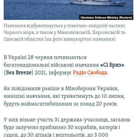
ВІДЕОУРОКИ «ELIFBE»
Русский
СВІДЧЕННЯ ОКУПАЦІЇ
Qırımtatar
Навчання відбуватимуться у північно-західній частині
УКРАЇНСЬКА ПРОБЛЕМА КРИМУ
Чорного моря, а також у Миколаївській, Херсонській та
ДОЛУЧАЙСЯ!
ІНФОГРАФІКА
Одеській областях (на фото минулорічні навчання)
В Україні 28 червня починаються
багатонаціональні військові навчання
«Сі Бриз»
Усі сайти RFE/RL
(
Sea Breeze
) 2021, інформує
Радіо Свобода
.
Як повідомили раніше в Міноборони України,
нинішні навчання, які триватимуть до 10 липня,
будуть наймасштабнішими за понад 20 років.
У них візьме участь 31 держава-учасниця, загалом
буде залучено приблизно 30 кораблів, катерів і
суден, до 30 літаків і вертольотів, до 3 000