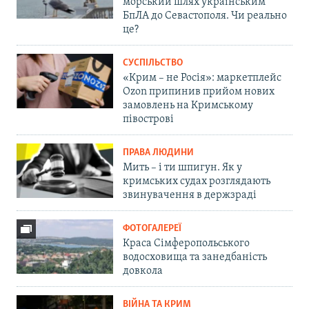
морський шлях українським
БпЛА до Севастополя. Чи реально
це?
СУСПІЛЬСТВО
«Крим – не Росія»: маркетплейс
Ozon припинив прийом нових
замовлень на Кримському
півострові
ПРАВА ЛЮДИНИ
Мить – і ти шпигун. Як у
кримських судах розглядають
звинувачення в держзраді
ФОТОГАЛЕРЕЇ
Краса Сімферопольського
водосховища та занедбаність
довкола
ВІЙНА ТА КРИМ