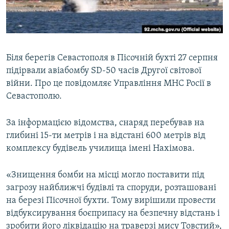
ВІДЕОУРОКИ «ELIFBE»
Русский
СВІДЧЕННЯ ОКУПАЦІЇ
Qırımtatar
УКРАЇНСЬКА ПРОБЛЕМА КРИМУ
Біля берегів Севастополя в Пісочній бухті 27 серпня
ДОЛУЧАЙСЯ!
ІНФОГРАФІКА
підірвали авіабомбу SD-50 часів Другої світової
війни. Про це повідомляє Управління МНС Росії в
Севастополю.
Усі сайти RFE/RL
За інформацією відомства, снаряд перебував на
глибині 15-ти метрів і на відстані 600 метрів від
комплексу будівель училища імені Нахімова.
«Знищення бомби на місці могло поставити під
загрозу найближчі будівлі та споруди, розташовані
на березі Пісочної бухти. Тому вирішили провести
відбуксирування боєприпасу на безпечну відстань і
зробити його ліквідацію на траверзі мису Товстий»,