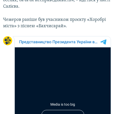
оселях, бачачи несправедливість», – йдеться у листі
Салієва.
Чемеров раніше був учасником проєкту «Хоробрі
міста» з піснею «Бахчисарай».