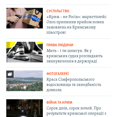
СУСПІЛЬСТВО
«Крим – не Росія»: маркетплейс
Ozon припинив прийом нових
замовлень на Кримському
півострові
ПРАВА ЛЮДИНИ
Мить – і ти шпигун. Як у
кримських судах розглядають
звинувачення в держзраді
ФОТОГАЛЕРЕЇ
Краса Сімферопольського
водосховища та занедбаність
довкола
ВІЙНА ТА КРИМ
Сорок днів, сорок ночей. Про
результати кримської операції з