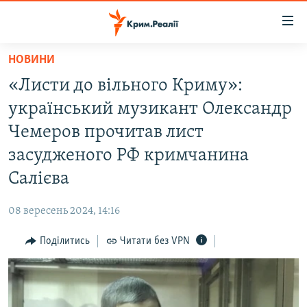
Доступність
посилання
Перейти
НОВИНИ
до
НОВИНИ
«Листи до вільного Криму»:
основного
ВОДА.КРИМ
матеріалу
український музикант Олександр
ВІДЕО ТА ФОТО
Перейти
Чемеров прочитав лист
до
ПОЛІТИКА
засудженого РФ кримчанина
основної
БЛОГИ
навігації
Салієва
Перейти
ПОГЛЯД
до
08 вересень 2024, 14:16
ІНТЕРВ'Ю
пошуку
Поділитись
Читати без VPN
ВСЕ ЗА ДЕНЬ
СПЕЦПРОЕКТИ
ЯК ОБІЙТИ БЛОКУВАННЯ
ДЕПОРТАЦІЯ