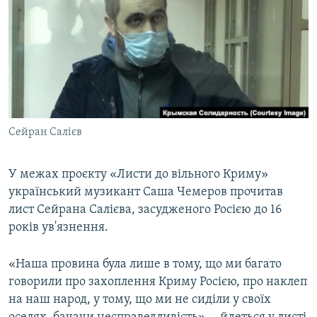
ВІДЕОУРОКИ «ELIFBE»
Русский
СВІДЧЕННЯ ОКУПАЦІЇ
Qırımtatar
УКРАЇНСЬКА ПРОБЛЕМА КРИМУ
ДОЛУЧАЙСЯ!
ІНФОГРАФІКА
Сейран Салієв
Усі сайти RFE/RL
У межах проєкту «Листи до вільного Криму»
український музикант Саша Чемеров прочитав
лист Сейрана Салієва, засудженого Росією до 16
років ув'язнення.
«Наша провина була лише в тому, що ми багато
говорили про захоплення Криму Росією, про наклеп
на наш народ, у тому, що ми не сиділи у своїх