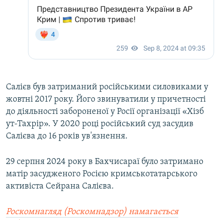
Салієв був затриманий російськими силовиками у
жовтні 2017 року. Його звинуватили у причетності
до діяльності забороненої у Росії організації «Хізб
ут-Тахрір». У 2020 році російський суд засудив
Салієва до 16 років ув'язнення.
29 серпня 2024 року в Бахчисараї було затримано
матір засудженого Росією кримськотатарського
активіста Сейрана Салієва.
Роскомнагляд (Роскомнадзор) намагається