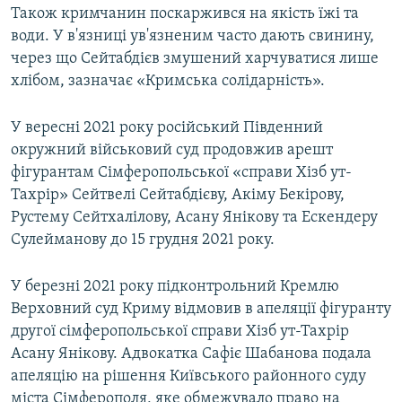
Також кримчанин поскаржився на якість їжі та
води. У в'язниці ув'язненим часто дають свинину,
через що Сейтабдієв змушений харчуватися лише
хлібом, зазначає «Кримська солідарність».
У вересні 2021 року російський Південний
окружний військовий суд продовжив арешт
фігурантам Сімферопольської «справи Хізб ут-
Тахрір» Сейтвелі Сейтабдієву, Акіму Бекірову,
Рустему Сейтхалілову, Асану Янікову та Ескендеру
Сулейманову до 15 грудня 2021 року.
У березні 2021 року підконтрольний Кремлю
Верховний суд Криму відмовив в апеляції фігуранту
другої сімферопольської справи Хізб ут-Тахрір
Асану Янікову. Адвокатка Сафіє Шабанова подала
апеляцію на рішення Київського районного суду
міста Сімферополя, яке обмежувало право на