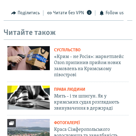
Поділитись
Читати без VPN
Follow us
Читайте також
СУСПІЛЬСТВО
«Крим – не Росія»: маркетплейс
Ozon припинив прийом нових
замовлень на Кримському
півострові
ПРАВА ЛЮДИНИ
Мить – і ти шпигун. Як у
кримських судах розглядають
звинувачення в держзраді
ФОТОГАЛЕРЕЇ
Краса Сімферопольського
водосховища та занедбаність