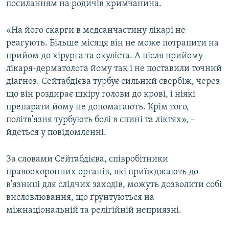
посиланням на родичів кримчанина.
ВІДЕОУРОКИ «ELIFBE»
Русский
СВІДЧЕННЯ ОКУПАЦІЇ
«На його скарги в медсанчастину лікарі не
Qırımtatar
реагують. Більше місяця він не може потрапити на
УКРАЇНСЬКА ПРОБЛЕМА КРИМУ
прийом до хірурга та окуліста. А після прийому
ДОЛУЧАЙСЯ!
ІНФОГРАФІКА
лікаря-дерматолога йому так і не поставили точний
діагноз. Сейтабдієва турбує сильний свербіж, через
що він роздирає шкіру голови до крові, і ніякі
препарати йому не допомагають. Крім того,
Усі сайти RFE/RL
політв'язня турбують болі в спині та ліктях», –
йдеться у повідомленні.
За словами Сейтабдієва, співробітники
правоохоронних органів, які приїжджають до
в'язниці для слідчих заходів, можуть дозволити собі
висловлювання, що ґрунтуються на
міжнаціональній та релігійній неприязні.