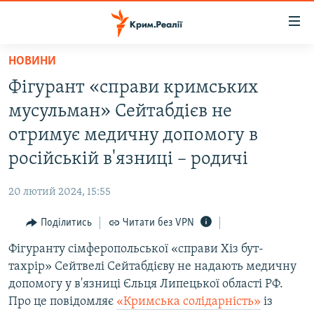
Доступність
посилання
Перейти
НОВИНИ
до
НОВИНИ
Фігурант «справи кримських
основного
ВОДА.КРИМ
матеріалу
мусульман» Сейтабдієв не
ВІДЕО ТА ФОТО
Перейти
отримує медичну допомогу в
до
ПОЛІТИКА
російській в'язниці – родичі
основної
БЛОГИ
навігації
20 лютий 2024, 15:55
Перейти
ПОГЛЯД
до
Поділитись
Читати без VPN
ІНТЕРВ'Ю
пошуку
Фігуранту сімферопольської «справи Хіз бут-
ВСЕ ЗА ДЕНЬ
тахрір» Сейтвелі Сейтабдієву не надають медичну
СПЕЦПРОЕКТИ
допомогу у в'язниці Єльця Липецької області РФ.
Про це повідомляє
«Кримська солідарність»
із
ЯК ОБІЙТИ БЛОКУВАННЯ
ДЕПОРТАЦІЯ