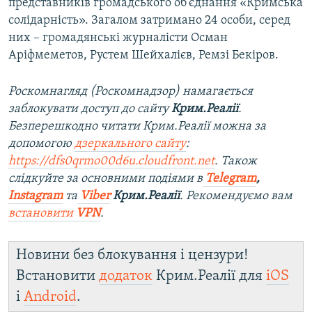
представників громадського об'єднання «Кримська
солідарність». Загалом затримано 24 особи, серед
них – громадянські журналісти Осман
Аріфмеметов, Рустем Шейхалієв, Ремзі Бекіров.
Роскомнагляд (Роскомнадзор) намагається
заблокувати доступ до сайту
Крим.Реалії
.
Безперешкодно читати Крим.Реалії можна за
допомогою
дзеркального сайту
:
https://dfs0qrmo00d6u.cloudfront.net
. Також
слідкуйте за основними подіями в
Telegram
,
Instagram
та
Viber
Крим.Реалії
. Рекомендуємо вам
встановити
VPN
.
Новини без блокування і цензури!
Встановити
додаток
Крим.Реалії для
iOS
і
Android
.