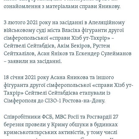
ознайомлення з матеріалами справи Яникову.
3 лютого 2021 року на засіданні в Апеляційному
військовому суді міста Власіха фігуранти другої
сімферопольської «справи Хізб ут-Тахрір» –
Сейтвелі Сейтабдієв, Акім Бекіров, Рустем
Сейтхалілов, Асан Яніков та Ескендер Сулейманов
– заявили на засіданні.
18 січня 2021 року Асана Яникова та іншого
фігуранта другої сімферопольської «справи Хізб ут-
Тахрір» Сейтвелі Сейтабдієва етапували із
Сімферополя до СІЗО-1 Ростова-на-Дону.
Співробітники ФСБ, МВС Росії та Росгвардії 27
березня провели у Криму обшуки в будинках
кримськотатарських активістів, у тому числі