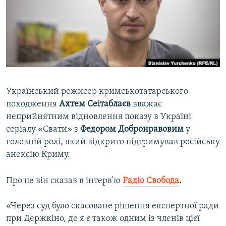
ВІДЕОУРОКИ «ELIFBE»
Русский
СВІДЧЕННЯ ОКУПАЦІЇ
Qırımtatar
УКРАЇНСЬКА ПРОБЛЕМА КРИМУ
ДОЛУЧАЙСЯ!
ІНФОГРАФІКА
Український режисер кримськотатарського
походження
Ахтем Сеітаблаєв
вважає
Усі сайти RFE/RL
неприйнятним відновлення показу в Україні
серіалу «Свати» з
Федором Добронравовим
у
головній ролі, який відкрито підтримував російську
анексію Криму.
Про це він сказав в інтерв'ю
Радіо Свобода
.
«Через суд було скасоване рішення експертної ради
при Держкіно, де я є також одним із членів цієї