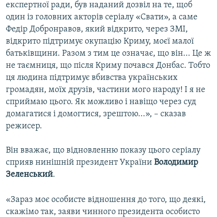
експертної ради, був наданий дозвіл на те, щоб
один із головних акторів серіалу «Свати», а саме
Федір Добронравов, який відкрито, через ЗМІ,
відкрито підтримує окупацію Криму, моєї малої
батьківщини. Разом з тим це означає, що він... Це ж
не таємниця, що після Криму почався Донбас. Тобто
ця людина підтримує вбивства українських
громадян, моїх друзів, частини мого народу! І я не
сприймаю цього. Як можливо і навіщо через суд
домагатися і домогтися, зрештою...», – сказав
режисер.
Він вважає, що відновленню показу цього серіалу
сприяв нинішній президент України
Володимир
Зеленський
.
«Зараз моє особисте відношення до того, що деякі,
скажімо так, заяви чинного президента особисто