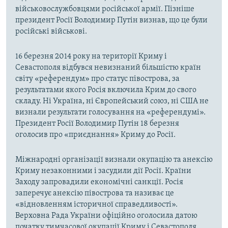
військовослужбовцями російської армії. Пізніше
президент Росії Володимир Путін визнав, що це були
російські військові.
16 березня 2014 року на території Криму і
Севастополя відбувся невизнаний більшістю країн
світу «референдум» про статус півострова, за
результатами якого Росія включила Крим до свого
складу. Ні Україна, ні Європейський союз, ні США не
визнали результати голосування на «референдумі».
Президент Росії Володимир Путін 18 березня
оголосив про «приєднання» Криму до Росії.
Міжнародні організації визнали окупацію та анексію
Криму незаконними і засудили дії Росії. Країни
Заходу запровадили економічні санкції. Росія
заперечує анексію півострова та називає це
«відновленням історичної справедливості».
Верховна Рада України офіційно оголосила датою
початку тимчасової окупації Криму і Севастополя