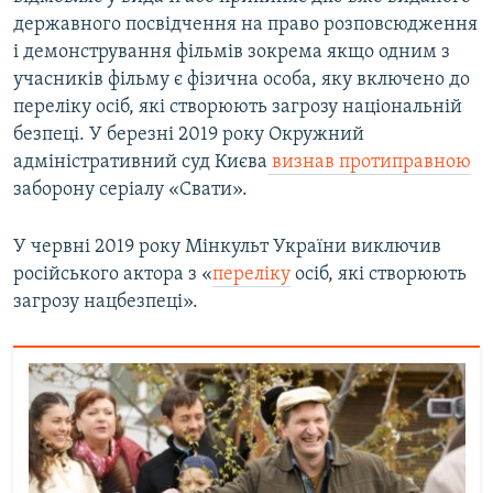
державного посвідчення на право розповсюдження
і демонстрування фільмів зокрема якщо одним з
учасників фільму є фізична особа, яку включено до
переліку осіб, які створюють загрозу національній
безпеці. У березні 2019 року Окружний
адміністративний суд Києва
визнав протиправною
заборону серіалу «Свати».
У червні 2019 року Мінкульт України виключив
російського актора з «
переліку
осіб, які створюють
загрозу нацбезпеці».