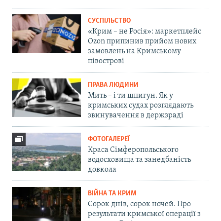
СУСПІЛЬСТВО
«Крим – не Росія»: маркетплейс
Ozon припинив прийом нових
замовлень на Кримському
півострові
ПРАВА ЛЮДИНИ
Мить – і ти шпигун. Як у
кримських судах розглядають
звинувачення в держзраді
ФОТОГАЛЕРЕЇ
Краса Сімферопольського
водосховища та занедбаність
довкола
ВІЙНА ТА КРИМ
Сорок днів, сорок ночей. Про
результати кримської операції з