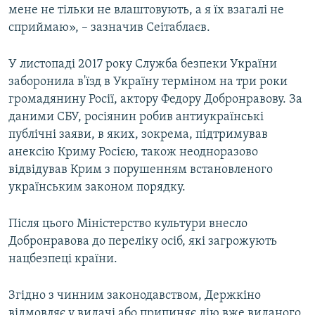
мене не тільки не влаштовують, а я їх взагалі не
сприймаю», – зазначив Сеітаблаєв.
У листопаді 2017 року Служба безпеки України
заборонила в'їзд в Україну терміном на три роки
громадянину Росії, актору Федору Добронравову. За
даними СБУ, росіянин робив антиукраїнські
публічні заяви, в яких, зокрема, підтримував
анексію Криму Росією, також неодноразово
відвідував Крим з порушенням встановленого
українським законом порядку.
Після цього Міністерство культури внесло
Добронравова до переліку осіб, які загрожують
нацбезпеці країни.
Згідно з чинним законодавством, Держкіно
відмовляє у видачі або припиняє дію вже виданого