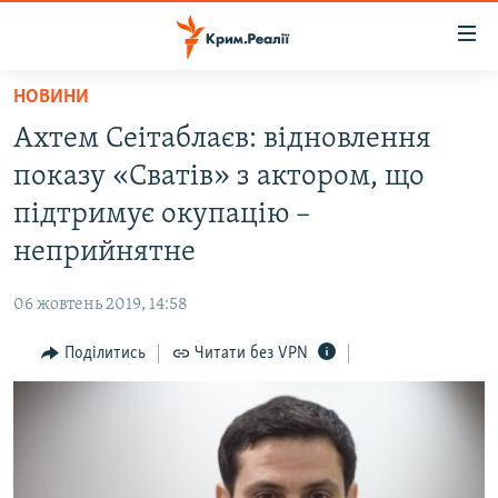
Доступність
посилання
Перейти
НОВИНИ
до
НОВИНИ
Ахтем Сеітаблаєв: відновлення
основного
ВОДА.КРИМ
матеріалу
показу «Сватів» з актором, що
ВІДЕО ТА ФОТО
Перейти
підтримує окупацію –
до
ПОЛІТИКА
неприйнятне
основної
БЛОГИ
навігації
06 жовтень 2019, 14:58
Перейти
ПОГЛЯД
до
Поділитись
Читати без VPN
ІНТЕРВ'Ю
пошуку
ВСЕ ЗА ДЕНЬ
СПЕЦПРОЕКТИ
ЯК ОБІЙТИ БЛОКУВАННЯ
ДЕПОРТАЦІЯ