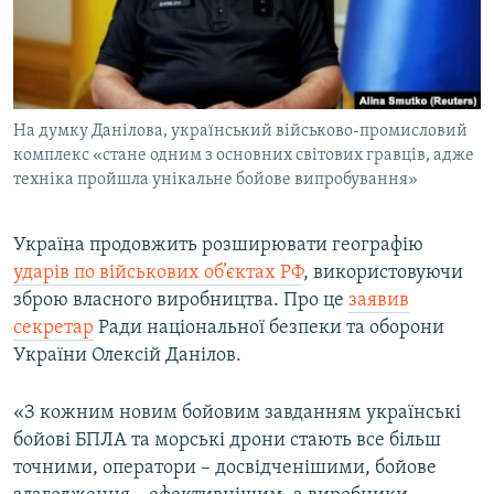
ВІДЕОУРОКИ «ELIFBE»
Русский
СВІДЧЕННЯ ОКУПАЦІЇ
Qırımtatar
УКРАЇНСЬКА ПРОБЛЕМА КРИМУ
На думку Данілова, український військово-промисловий
ДОЛУЧАЙСЯ!
ІНФОГРАФІКА
комплекс «стане одним з основних світових гравців, адже
техніка пройшла унікальне бойове випробування»
Усі сайти RFE/RL
Україна продовжить розширювати географію
ударів по військових об’єктах РФ
, використовуючи
зброю власного виробництва. Про це
з
аявив
секретар
Ради національної безпеки та оборони
України Олексій Данілов.
«З кожним новим бойовим завданням українські
бойові БПЛА та морські дрони стають все більш
точними, оператори – досвідченішими, бойове