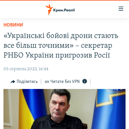
Доступність
посилання
Перейти
НОВИНИ
до
НОВИНИ
«Українські бойові дрони стають
основного
ВОДА.КРИМ
матеріалу
все більш точними» – секретар
ВІДЕО ТА ФОТО
Перейти
РНБО України пригрозив Росії
до
ПОЛІТИКА
основної
05 серпень 2023, 16:44
БЛОГИ
навігації
Перейти
Поділитись
Читати без VPN
ПОГЛЯД
до
ІНТЕРВ'Ю
пошуку
ВСЕ ЗА ДЕНЬ
СПЕЦПРОЕКТИ
ЯК ОБІЙТИ БЛОКУВАННЯ
ДЕПОРТАЦІЯ