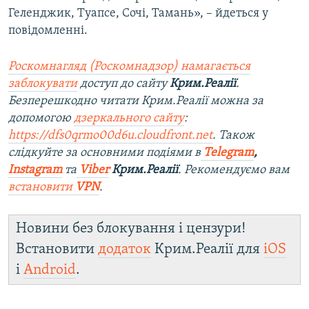
Геленджик, Туапсе, Сочі, Тамань», – йдеться у
повідомленні.
Роскомнагляд (Роскомнадзор) намагається
заблокувати
доступ до сайту
Крим.Реалії
.
Безперешкодно читати Крим.Реалії можна за
допомогою
дзеркального сайту
:
https://dfs0qrmo00d6u.cloudfront.net
. Також
слідкуйте за основними подіями в
Telegram
,
Instagram
та
Viber
Крим.Реалії
. Рекомендуємо вам
встановити
VPN
.
Новини без блокування і цензури!
Встановити
додаток
Крим.Реалії для
iOS
і
Android
.