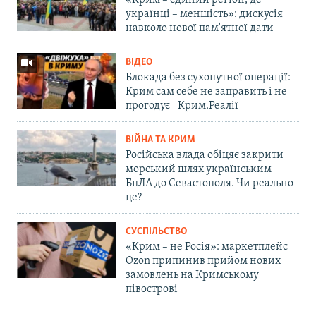
«Крим – єдиний регіон, де
українці – меншість»: дискусія
навколо нової пам'ятної дати
ВІДЕО
Блокада без сухопутної операції:
Крим сам себе не заправить і не
прогодує | Крим.Реалії
ВІЙНА ТА КРИМ
Російська влада обіцяє закрити
морський шлях українським
БпЛА до Севастополя. Чи реально
це?
СУСПІЛЬСТВО
«Крим – не Росія»: маркетплейс
Ozon припинив прийом нових
замовлень на Кримському
півострові