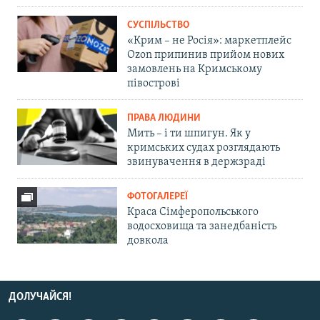
СУСПІЛЬСТВО
«Крим – не Росія»: маркетплейс
Ozon припинив прийом нових
замовлень на Кримському
півострові
ПРАВА ЛЮДИНИ
Мить – і ти шпигун. Як у
кримських судах розглядають
звинувачення в держзраді
ФОТОГАЛЕРЕЇ
Краса Сімферопольського
водосховища та занедбаність
довкола
ДОЛУЧАЙСЯ!