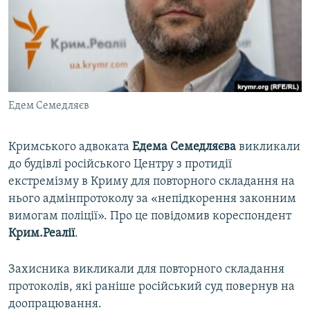
ВІДЕОУРОКИ «ELIFBE»
Русский
СВІДЧЕННЯ ОКУПАЦІЇ
Qırımtatar
УКРАЇНСЬКА ПРОБЛЕМА КРИМУ
ДОЛУЧАЙСЯ!
ІНФОГРАФІКА
Едем Семедляєв
Кримського адвоката
Едема Семедляєва
викликали
Усі сайти RFE/RL
до будівлі російського Центру з протидії
екстремізму в Криму для повторного складання на
нього адмінпротоколу за «непідкорення законним
вимогам поліції». Про це повідомив кореспондент
Крим.Реалії
.
Захисника викликали для повторного складання
протоколів, які раніше російський суд повернув на
доопрацювання.