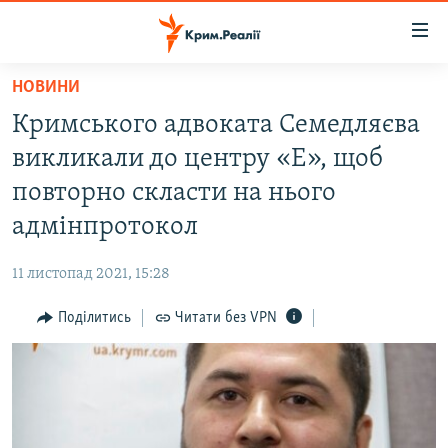
Доступність
посилання
Перейти
НОВИНИ
до
НОВИНИ
Кримського адвоката Семедляєва
основного
ВОДА.КРИМ
матеріалу
викликали до центру «Е», щоб
ВІДЕО ТА ФОТО
Перейти
повторно скласти на нього
до
ПОЛІТИКА
адмінпротокол
основної
БЛОГИ
навігації
11 листопад 2021, 15:28
Перейти
ПОГЛЯД
до
Поділитись
Читати без VPN
ІНТЕРВ'Ю
пошуку
ВСЕ ЗА ДЕНЬ
СПЕЦПРОЕКТИ
ЯК ОБІЙТИ БЛОКУВАННЯ
ДЕПОРТАЦІЯ