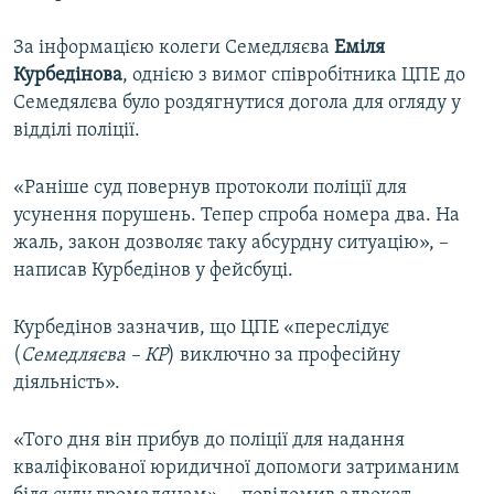
За інформацією колеги Семедляєва
Еміля
Курбедінова
, однією з вимог співробітника ЦПЕ до
Семедялєва було роздягнутися догола для огляду у
відділі поліції.
«Раніше суд повернув протоколи поліції для
усунення порушень. Тепер спроба номера два. На
жаль, закон дозволяє таку абсурдну ситуацію», –
написав Курбедінов у фейсбуці.
Курбедінов зазначив, що ЦПЕ «переслідує
(
Семедляєва – КР
) виключно за професійну
діяльність».
«Того дня він прибув до поліції для надання
кваліфікованої юридичної допомоги затриманим