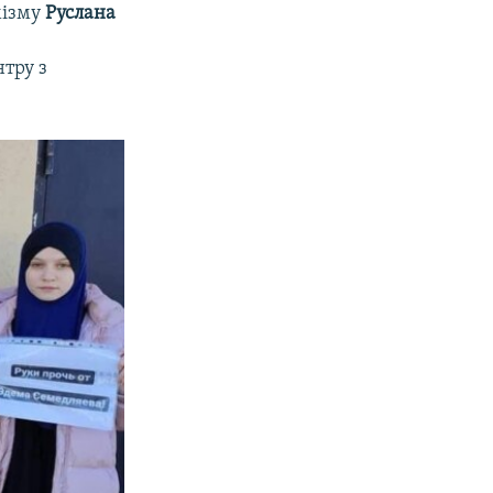
мізму
Руслана
тру з