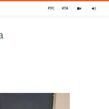
РУС
КТА
а