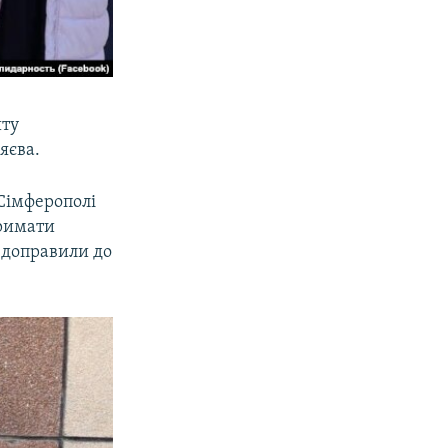
шту
яєва.
 Сімферополі
тримати
 доправили до