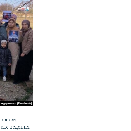
ерополя
рите ведення