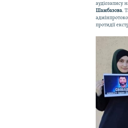
аудіозапису н
Шамбазова
. 
адмінпротокол
протидії екст