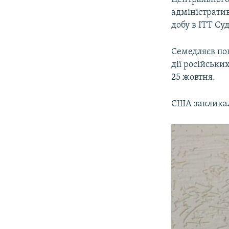
адміністратив
добу в ІТТ Су
Семедляєв пов
дії російськи
25 жовтня.
США закликал