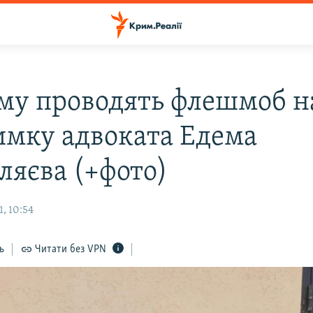
му проводять флешмоб н
имку адвоката Едема
ляєва (+фото)
, 10:54
ь
Читати без VPN