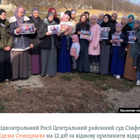
 підконтрольний Росії Центральний районний суд Сімф
Едема Семедляєва
на 12 діб за відмову припинити відк