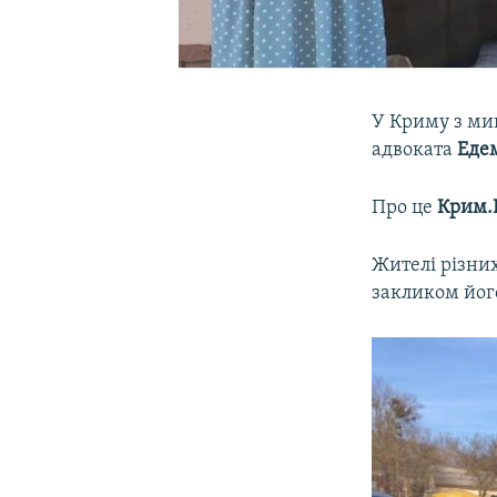
У Криму з ми
адвоката
Еде
Про це
Крим.Р
Жителі різних
закликом його