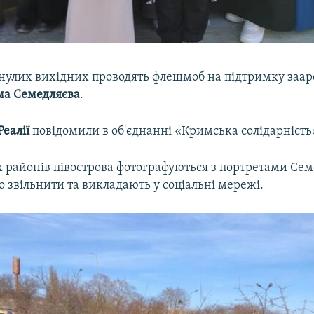
нулих вихідних проводять флешмоб на підтримку заа
ма Семедляєва
.
еалії
повідомили в об'єднанні «Кримська солідарність
 районів півострова фотографуються з портретами Сем
 звільнити та викладають у соціальні мережі.