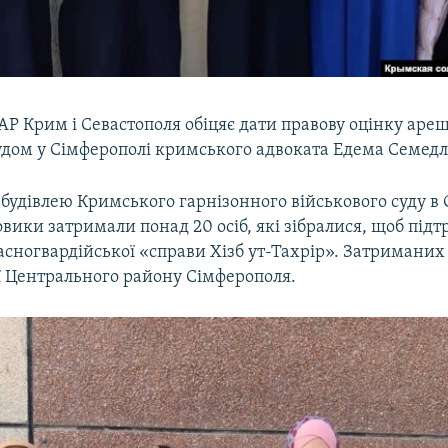
Р Крим і Севастополя обіцяє дати правову оцінку аре
удом у Сімферополі кримського адвоката Едема Семедл
 будівлею Кримського гарнізонного військового суду в
овики затримали понад 20 осіб, які зібралися, щоб під
асногвардійської «справи Хізб ут-Тахрір». Затриманих
ії Центрального району Сімферополя.