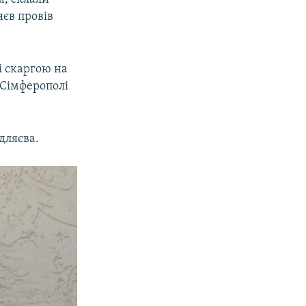
яєв провів
і скаргою на
у Сімферополі
дляєва.