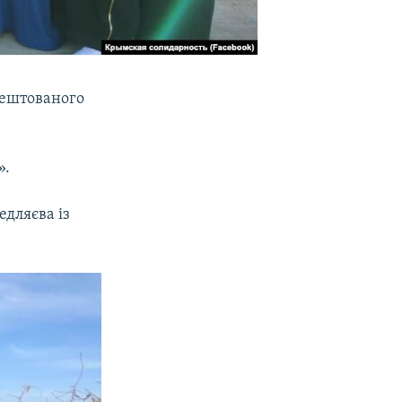
рештованого
».
едляєва із