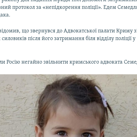
ний протокол за «непідкорення поліції». Едем Семедл
дака.
ідомив, що звернувся до Адвокатської палати Криму з
х силовиків після його затримання біля відділу поліції 
и Росію негайно звільнити кримського адвоката Семе