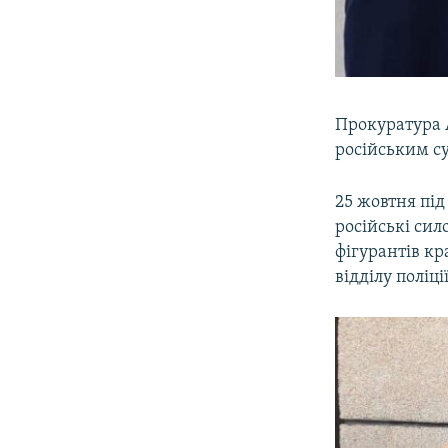
Прокуратура А
російським с
25 жовтня під
російські сил
фігурантів кр
відділу поліц