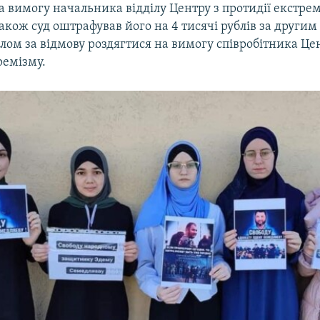
а вимогу начальника відділу Центру з протидії екстре
Також суд оштрафував його на 4 тисячі рублів за другим
ом за відмову роздягтися на вимогу співробітника Цен
ремізму.