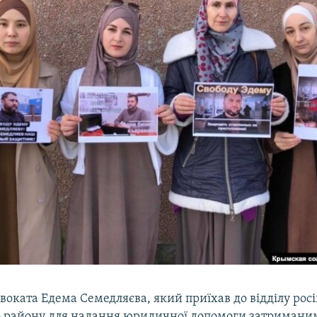
воката Едема Семедляєва, який приїхав до відділу росій
 району для надання юридичної допомоги затриманим