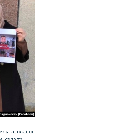
ської поліції
, склали