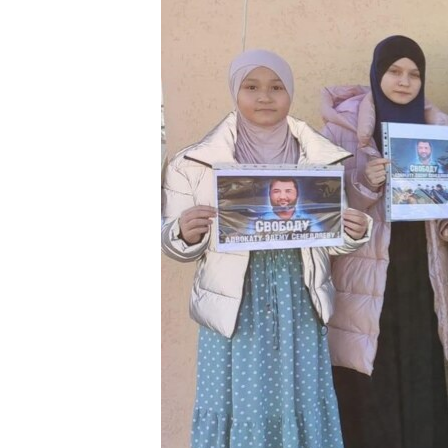
ВІДЕОУРОКИ «ELIFBE»
СВІДЧЕННЯ ОКУПАЦІЇ
УКРАЇНСЬКА ПРОБЛЕМА КРИМУ
ІНФОГРАФІКА