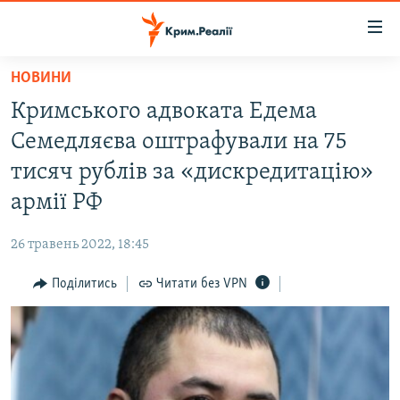
Доступність
посилання
Перейти
НОВИНИ
до
НОВИНИ
Кримського адвоката Едема
основного
ВОДА.КРИМ
матеріалу
Семедляєва оштрафували на 75
ВІДЕО ТА ФОТО
Перейти
тисяч рублів за «дискредитацію»
до
ПОЛІТИКА
армії РФ
основної
БЛОГИ
навігації
26 травень 2022, 18:45
Перейти
ПОГЛЯД
до
Поділитись
Читати без VPN
ІНТЕРВ'Ю
пошуку
ВСЕ ЗА ДЕНЬ
СПЕЦПРОЕКТИ
ЯК ОБІЙТИ БЛОКУВАННЯ
ДЕПОРТАЦІЯ