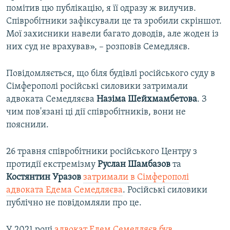
помітив цю публікацію, я її одразу ж вилучив.
Співробітники зафіксували це та зробили скріншот.
Мої захисники навели багато доводів, але жоден із
них суд не врахував», – розповів Семедляєв.
Повідомляється, що біля будівлі російського суду в
Сімферополі російські силовики затримали
адвоката Семедляєва
Назіма Шейхмамбетова
. З
чим пов'язані ці дії співробітників, вони не
пояснили.
26 травня співробітники російського Центру з
протидії екстремізму
Руслан Шамбазов
та
Костянтин Уразов
затримали в Сімферополі
адвоката Едема Семедляєва
. Російські силовики
публічно не повідомляли про це.
У 2021 році
адвокат Едем Семедляєв був