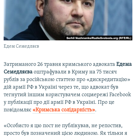
ВІДЕОУРОКИ «ELIFBE»
Русский
СВІДЧЕННЯ ОКУПАЦІЇ
Qırımtatar
УКРАЇНСЬКА ПРОБЛЕМА КРИМУ
ДОЛУЧАЙСЯ!
ІНФОГРАФІКА
Едем Семедляєв
Затриманого 26 травня кримського адвоката
Едема
Усі сайти RFE/RL
Семедляєва
оштрафували в Криму на 75 тисяч
рублів за російською статтею про «дискредитацію»
дій армії РФ в Україні через те, що адвокат був
тегнутий іншим користувачем соцмережі Facebook
у публікації про дії армії РФ в Україні. Про це
повідомляє
«Кримська солідарність»
.
«Особисто я цю пост не публікував, не репостив,
просто був позначений цією людиною. Як тільки я