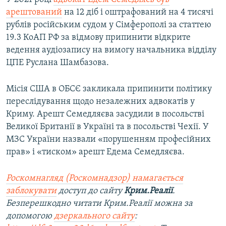
арештований
на 12 діб і оштрафований на 4 тисячі
рублів російським судом у Сімферополі за статтею
19.3 КоАП РФ за відмову припинити відкрите
ведення аудіозапису на вимогу начальника відділу
ЦПЕ Руслана Шамбазова.
Місія США в ОБСЄ закликала припинити політику
переслідування щодо незалежних адвокатів у
Криму. Арешт Семедляєва засудили в посольстві
Великої Британії в Україні та в посольстві Чехії. У
МЗС України назвали «порушенням професійних
прав» і «тиском» арешт Едема Семедляєва.
Роскомнагляд (Роскомнадзор) намагається
заблокувати
доступ до сайту
Крим.Реалії
.
Безперешкодно читати Крим.Реалії можна за
допомогою
дзеркального сайту
: