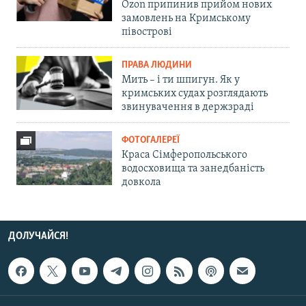
Ozon припинив прийом нових
замовлень на Кримському
півострові
ПРАВА ЛЮДИНИ
Мить – і ти шпигун. Як у
кримських судах розглядають
звинувачення в держзраді
ФОТОГАЛЕРЕЇ
Краса Сімферопольського
водосховища та занедбаність
довкола
ДОЛУЧАЙСЯ!