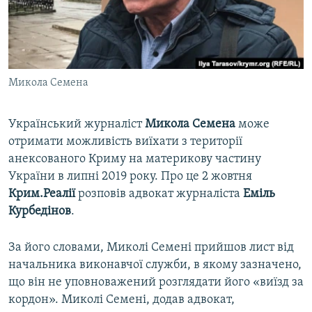
ВІДЕОУРОКИ «ELIFBE»
Русский
СВІДЧЕННЯ ОКУПАЦІЇ
Qırımtatar
УКРАЇНСЬКА ПРОБЛЕМА КРИМУ
Микола Семена
ДОЛУЧАЙСЯ!
ІНФОГРАФІКА
Український журналіст
Микола Семена
може
отримати можливість виїхати з території
Усі сайти RFE/RL
анексованого Криму на материкову частину
України в липні 2019 року. Про це 2 жовтня
Крим.Реалії
розповів адвокат журналіста
Еміль
Курбедінов
.
За його словами, Миколі Семені прийшов лист від
начальника виконавчої служби, в якому зазначено,
що він не уповноважений розглядати його «виїзд за
кордон». Миколі Семені, додав адвокат,