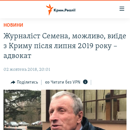
Доступність
посилання
Перейти
НОВИНИ
до
НОВИНИ
Журналіст Семена, можливо, виїде
основного
ВОДА.КРИМ
матеріалу
з Криму після липня 2019 року –
ВІДЕО ТА ФОТО
Перейти
адвокат
до
ПОЛІТИКА
основної
02 жовтень 2018, 20:01
БЛОГИ
навігації
Перейти
Поділитись
Читати без VPN
ПОГЛЯД
до
ІНТЕРВ'Ю
пошуку
ВСЕ ЗА ДЕНЬ
СПЕЦПРОЕКТИ
ЯК ОБІЙТИ БЛОКУВАННЯ
ДЕПОРТАЦІЯ