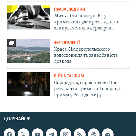
ПРАВА ЛЮДИНИ
Мить – і ти шпигун. Як у
кримських судах розглядають
звинувачення в держзраді
ФОТОГАЛЕРЕЇ
Краса Сімферопольського
водосховища та занедбаність
довкола
ВІЙНА ТА КРИМ
Сорок днів, сорок ночей. Про
результати кримської операції з
примусу Росії до миру
ДОЛУЧАЙСЯ!