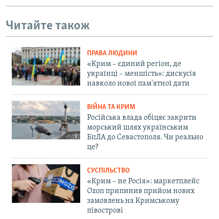
Читайте також
ПРАВА ЛЮДИНИ
«Крим – єдиний регіон, де
українці – меншість»: дискусія
навколо нової пам'ятної дати
ВІЙНА ТА КРИМ
Російська влада обіцяє закрити
морський шлях українським
БпЛА до Севастополя. Чи реально
це?
СУСПІЛЬСТВО
«Крим – не Росія»: маркетплейс
Ozon припинив прийом нових
замовлень на Кримському
півострові