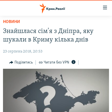
Доступність
посилання
Перейти
НОВИНИ
до
НОВИНИ
Знайшлася сім'я з Дніпра, яку
основного
ВОДА.КРИМ
матеріалу
шукали в Криму кілька днів
ВІДЕО ТА ФОТО
Перейти
до
23 серпень 2018, 20:53
ПОЛІТИКА
основної
БЛОГИ
Поділитись
Читати без VPN
навігації
Перейти
ПОГЛЯД
до
ІНТЕРВ'Ю
пошуку
ВСЕ ЗА ДЕНЬ
СПЕЦПРОЕКТИ
ЯК ОБІЙТИ БЛОКУВАННЯ
ДЕПОРТАЦІЯ