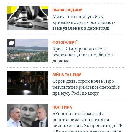
ПРАВА ЛЮДИНИ
Мить – і ти шпигун. Як у
кримських судах розглядають
звинувачення в держзраді
ФОТОГАЛЕРЕЇ
Краса Сімферопольського
водосховища та занедбаність
довкола
ВІЙНА ТА КРИМ
Сорок днів, сорок ночей. Про
результати кримської операції з
примусу Росії до миру
ПОЛІТИКА
«Короткострокова акція
перетворилася на війну на
виснаження»: Як пропаганда РФ
у Криму пояснює невдачі «СВО»