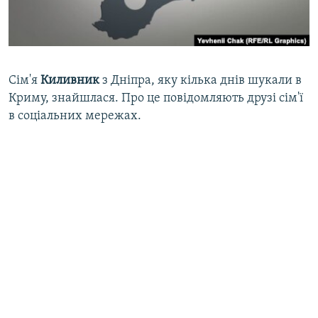
ВІДЕОУРОКИ «ELIFBE»
Русский
СВІДЧЕННЯ ОКУПАЦІЇ
Qırımtatar
УКРАЇНСЬКА ПРОБЛЕМА КРИМУ
Сім'я
Киливник
з Дніпра, яку кілька днів шукали в
ДОЛУЧАЙСЯ!
ІНФОГРАФІКА
Криму, знайшлася. Про це повідомляють друзі сім'ї
в соціальних мережах.
Усі сайти RFE/RL