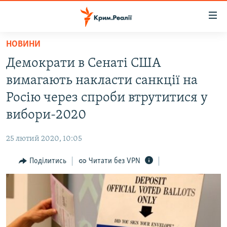
Доступність
посилання
Перейти
НОВИНИ
до
НОВИНИ
Демократи в Сенаті США
основного
ВОДА.КРИМ
матеріалу
вимагають накласти санкції на
ВІДЕО ТА ФОТО
Перейти
Росію через спроби втрутитися у
до
ПОЛІТИКА
вибори-2020
основної
БЛОГИ
навігації
25 лютий 2020, 10:05
Перейти
ПОГЛЯД
до
Поділитись
Читати без VPN
ІНТЕРВ'Ю
пошуку
ВСЕ ЗА ДЕНЬ
СПЕЦПРОЕКТИ
ЯК ОБІЙТИ БЛОКУВАННЯ
ДЕПОРТАЦІЯ