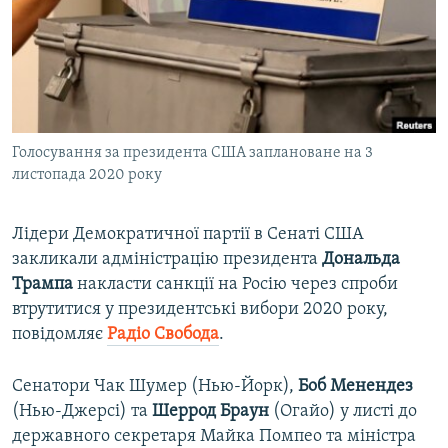
ВІДЕОУРОКИ «ELIFBE»
Русский
СВІДЧЕННЯ ОКУПАЦІЇ
Qırımtatar
УКРАЇНСЬКА ПРОБЛЕМА КРИМУ
ДОЛУЧАЙСЯ!
ІНФОГРАФІКА
Голосування за президента США заплановане на 3
листопада 2020 року
Усі сайти RFE/RL
Лідери Демократичної партії в Сенаті США
закликали адміністрацію президента
Дональда
Трампа
накласти санкції на Росію через спроби
втрутитися у президентські вибори 2020 року,
повідомляє
Радіо Свобода
.
Сенатори Чак Шумер (Нью-Йорк),
Боб Менендез
(Нью-Джерсі) та
Шеррод Браун
(Огайо) у листі до
державного секретаря Майка Помпео та міністра