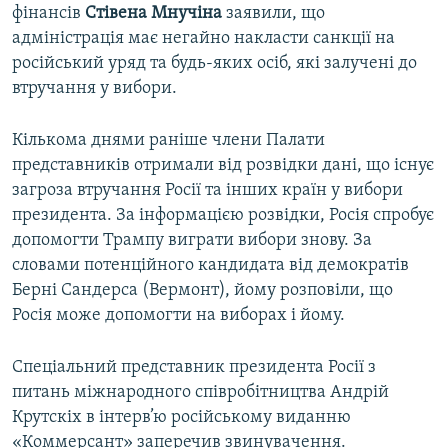
фінансів
Стівена Мнучіна
заявили, що
адміністрація має негайно накласти санкції на
російський уряд та будь-яких осіб, які залучені до
втручання у вибори.
Кількома днями раніше члени Палати
представників отримали від розвідки дані, що існує
загроза втручання Росії та інших країн у вибори
президента. За інформацією розвідки, Росія спробує
допомогти Трампу виграти вибори знову. За
словами потенційного кандидата від демократів
Берні Сандерса (Вермонт), йому розповіли, що
Росія може допомогти на виборах і йому.
Спеціальний представник президента Росії з
питань міжнародного співробітництва Андрій
Крутскіх в інтерв’ю російському виданню
«Коммерсант» заперечив звинувачення.