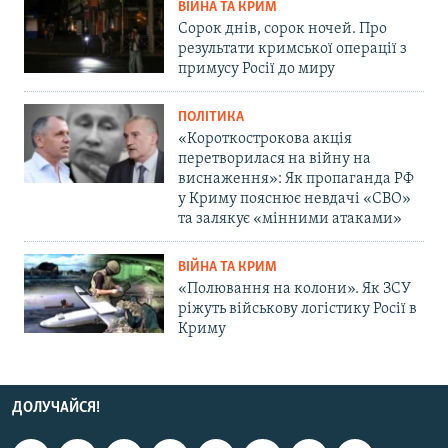
ВІЙНА ТА КРИМ
Сорок днів, сорок ночей. Про
результати кримської операції з
примусу Росії до миру
ПОЛІТИКА
«Короткострокова акція
перетворилася на війну на
виснаження»: Як пропаганда РФ
у Криму пояснює невдачі «СВО»
та залякує «мінними атаками»
ВІЙНА ТА КРИМ
«Полювання на колони». Як ЗСУ
ріжуть військову логістику Росії в
Криму
ДОЛУЧАЙСЯ!