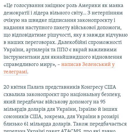
«Це голосування зміцнює роль Америки як маяка
демократії і лідера вільного світу… З нетерпінням
очікую на швидке підписання законопроєкту і
надання наступного пакету військової допомоги,
що відповідатиме рішучості, яку я завжди відчуваю
в наших переговорах. Далекобійні спроможності
України, артилерія та ППО є вкрай важливими
інструментами для якнайшвидшого відновлення
справедливого миру», –
написав Зеленський у
телеграмі
.
20 квітня Палата представників Конгресу США
схвалила законопроєкт про національну безпеку,
який передбачає військову допомогу на 95
мільярдів доларів для України, Ізраїлю й інших
союзників США, зокрема, для України в розмірі
близько 61 мільярда доларів. Також передбачається
передача Україні ракет ATACMS, про які давно