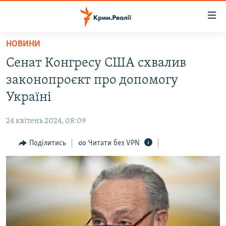
Доступність
посилання
Перейти
НОВИНИ
до
НОВИНИ
Сенат Конгресу США схвалив
основного
ВОДА.КРИМ
матеріалу
законопроєкт про допомогу
ВІДЕО ТА ФОТО
Перейти
Україні
до
ПОЛІТИКА
основної
24 квітень 2024, 08:09
БЛОГИ
навігації
Перейти
Поділитись
Читати без VPN
ПОГЛЯД
до
ІНТЕРВ'Ю
пошуку
ВСЕ ЗА ДЕНЬ
СПЕЦПРОЕКТИ
ЯК ОБІЙТИ БЛОКУВАННЯ
ДЕПОРТАЦІЯ