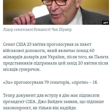
ВІДЕОУРОКИ «ELIFBE»
Русский
СВІДЧЕННЯ ОКУПАЦІЇ
Qırımtatar
УКРАЇНСЬКА ПРОБЛЕМА КРИМУ
Лідер сенатської більшості Чак Шумер
ДОЛУЧАЙСЯ!
ІНФОГРАФІКА
Сенат США 23 квітня проголосував за пакет
військової допомоги, який включає понад 60
Усі сайти RFE/RL
мільярдів доларів для України, після того, як Палата
представників підтримала цей захід 20 квітня після
місяців суперечок.
«За» проголосували 79 сенаторів, «проти» – 18.
Тепер документ для вступу в дію має підписати
президент США. Джо Байден заявив, що підпише
законопроєкт, як тільки він надійде.