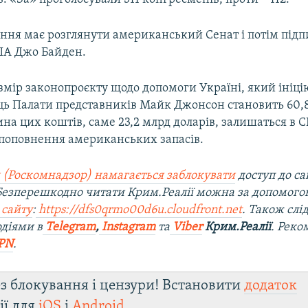
ання має розглянути американський Сенат і потім підп
ША Джо Байден.
мір законопроєкту щодо допомоги Україні, який ініці
ць Палати представників Майк Джонсон становить 60,
ина цих коштів, саме 23,2 млрд доларів, залишаться в 
 поповнення американських запасів.
 (Роскомнадзор) намагається заблокувати
доступ до са
 Безперешкодно читати Крим.Реалії можна за допомог
 сайту
:
https://dfs0qrmo00d6u.cloudfront.net
. Також слі
діями в
Telegram
,
Instagram
та
Viber
Крим.Реалії
. Рек
PN
.
з блокування і цензури! Встановити
додаток
ії для
iOS
і
Android
.