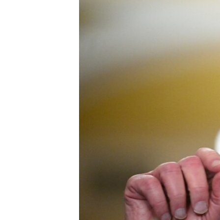
ВІДЕОУРОКИ «ELIFBE»
СВІДЧЕННЯ ОКУПАЦІЇ
УКРАЇНСЬКА ПРОБЛЕМА КРИМУ
ІНФОГРАФІКА