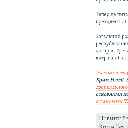
Тепер це пит
президент С
Загальний роз
республікане
доларів. Трет
витрачені на
Роскомнагляд
Крим.Реалії
.
дзеркального
основними по
встановити
V
Новини бе
Крим.Реал