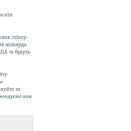
исати
ював спікер-
84 мільярда
США та будуть
йту
ою
дкуйте за
омендуємо вам