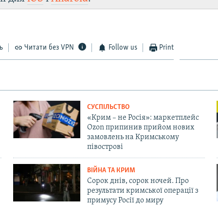
ь
Читати без VPN
Follow us
Print
СУСПІЛЬСТВО
«Крим – не Росія»: маркетплейс
Ozon припинив прийом нових
замовлень на Кримському
півострові
ВІЙНА ТА КРИМ
Сорок днів, сорок ночей. Про
результати кримської операції з
примусу Росії до миру