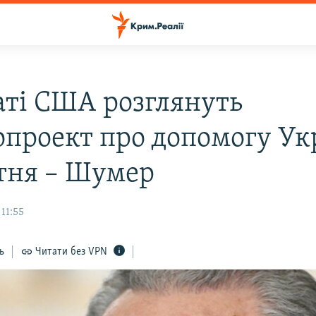
аті США розглянуть
опроект про допомогу Ук
ітня – Шумер
 11:55
ь
Читати без VPN