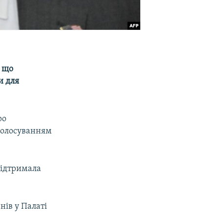
, що
и для
ро
голосуванням
підтримала
нів у Палаті