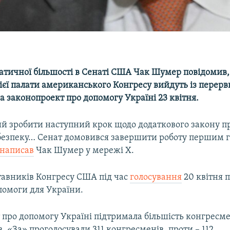
атичної більшості в Сенаті США Чак Шумер повідомив
ієї палати американського Конгресу вийдуть із перерв
а законопроект про допомогу Україні 23 квітня.
ий зробити наступний крок щодо додаткового закону п
безпеку… Сенат домовився завершити роботу першим 
написав
Чак Шумер у мережі Х.
тавників Конгресу США під час
голосування
20 квітня 
помоги для України.
про допомогу Україні підтримала більшість конгресме
. «За» проголосували 311 конгресменів, проти – 112.