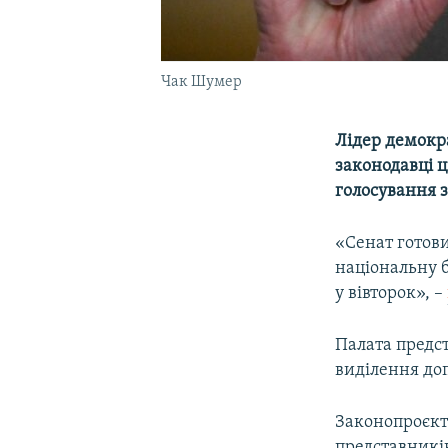
Чак Шумер
Лідер демокр
законодавці ц
голосування з
«Сенат готов
національну 
у вівторок», –
Палата предс
виділення до
Законопроєкт 
представників