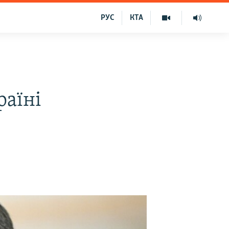
РУС
КТА
раїні