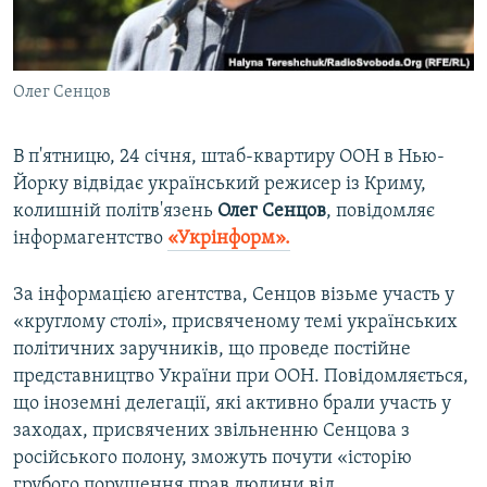
ВІДЕОУРОКИ «ELIFBE»
Русский
СВІДЧЕННЯ ОКУПАЦІЇ
Qırımtatar
Олег Сенцов
УКРАЇНСЬКА ПРОБЛЕМА КРИМУ
ДОЛУЧАЙСЯ!
ІНФОГРАФІКА
В п'ятницю, 24 січня, штаб-квартиру ООН в Нью-
Йорку відвідає український режисер із Криму,
колишній політв'язень
Олег Сенцов
, повідомляє
Усі сайти RFE/RL
інформагентство
«Укрінформ».
За інформацією агентства, Сенцов візьме участь у
«круглому столі», присвяченому темі українських
політичних заручників, що проведе постійне
представництво України при ООН. Повідомляється,
що іноземні делегації, які активно брали участь у
заходах, присвячених звільненню Сенцова з
російського полону, зможуть почути «історію
грубого порушення прав людини від