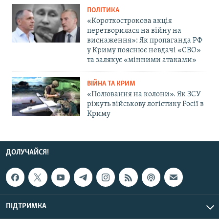
ПОЛІТИКА
«Короткострокова акція
перетворилася на війну на
виснаження»: Як пропаганда РФ
у Криму пояснює невдачі «СВО»
та залякує «мінними атаками»
ВІЙНА ТА КРИМ
«Полювання на колони». Як ЗСУ
ріжуть військову логістику Росії в
Криму
ДОЛУЧАЙСЯ!
ПІДТРИМКА