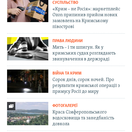
СУСПІЛЬСТВО
«Крим – не Росія»: маркетплейс
Ozon припинив прийом нових
замовлень на Кримському
півострові
ПРАВА ЛЮДИНИ
Мить – і ти шпигун. Як у
кримських судах розглядають
звинувачення в держзраді
ВІЙНА ТА КРИМ
Сорок днів, сорок ночей. Про
результати кримської операції з
примусу Росії до миру
ФОТОГАЛЕРЕЇ
Краса Сімферопольського
водосховища та занедбаність
довкола