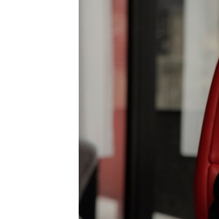
ВІДЕОУРОКИ «ELIFBE»
СВІДЧЕННЯ ОКУПАЦІЇ
УКРАЇНСЬКА ПРОБЛЕМА КРИМУ
ІНФОГРАФІКА