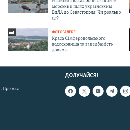
Російська влада обіцяє закрити
морський шлях українським
БпЛА до Севастополя. Чи реально
це?
ФОТОГАЛЕРЕЇ
Краса Сімферопольського
водосховища та занедбаність
довкола
ДОЛУЧАЙСЯ!
. Про нас