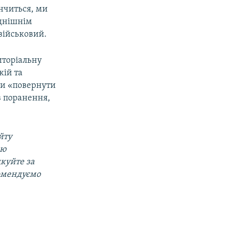
інчиться, ми
однішнім
військовий.
иторіальну
кій та
би «повернути
в поранення,
йту
ою
дкуйте за
омендуємо