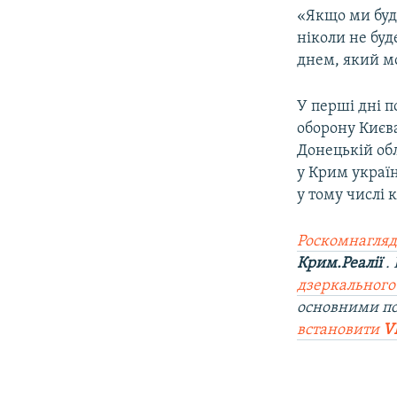
«Якщо ми буде
ніколи не буд
днем, який м
У перші дні 
оборону Києв
Донецькій об
у Крим украї
у тому числі 
Роскомнагляд
Крим.Реалії
.
дзеркального
основними п
встановити
V