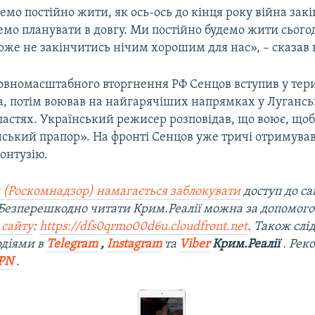
мо постійно жити, як ось-ось до кінця року війна зак
емо планувати в довгу. Ми постійно будемо жити сьог
оже не закінчитись нічим хорошим для нас», – сказав 
повномасштабного вторгнення РФ Сенцов вступив у тер
а, потім воював на найгарячіших напрямках у Лугансь
ластях. Український режисер розповідав, що воює, що
нський прапор». На фронті Сенцов уже тричі отримува
контузію.
 (Роскомнадзор) намагається заблокувати
доступ до са
 Безперешкодно читати Крим.Реалії можна за допомог
 сайту
:
https://dfs0qrmo00d6u.cloudfront.net
. Також слі
одіями в
Telegram
,
Instagram
та
Viber
Крим.Реалії
. Рек
PN
.