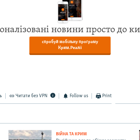
оналізовані новини просто до к
спробуй мобільну програму
Крим.Реалії
ь
Читати без VPN
Follow us
Print
ВІЙНА ТА КРИМ