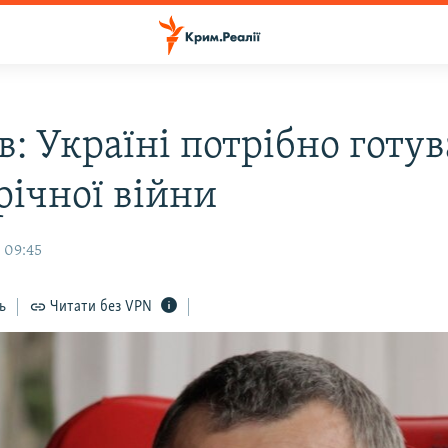
: Україні потрібно готу
річної війни
 09:45
ь
Читати без VPN