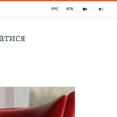
РУС
КТА
ватися