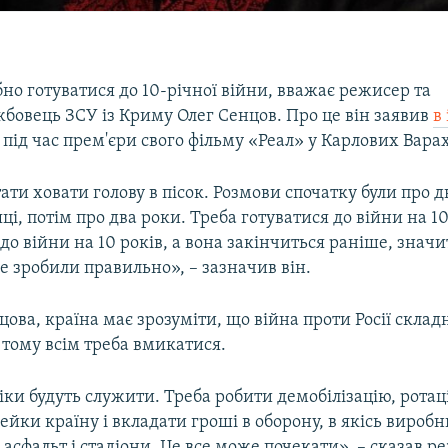
бно готуватися до 10-річної війни, вважає режисер та
бовець ЗСУ із Криму Олег Сенцов. Про це він заявив
в
під час прем'єри свого фільму «Реал» у Карлових Варах
ати ховати голову в пісок. Розмови спочатку були про д
яці, потім про два роки. Треба готуватися до війни на 1
 до війни на 10 років, а вона закінчиться раніше, значи
е зробили правильно», – зазначив він.
ова, країна має зрозуміти, що війна проти Росії склад
 тому всім треба вмикатися.
іки будуть служити. Треба робити демобілізацію, ротац
рейки країну і вкладати гроші в оборону, в якісь виробн
асфальт і стадіони. Це все може почекати», – сказав р