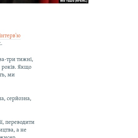
 інтерв'ю
.
ва-три тижні,
0 років. Якщо
ть, ми
на, серйозна,
ії, переводити
ицтва, а не
ежисер.