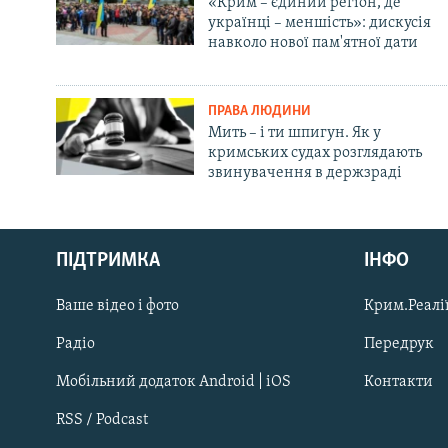
«Крим – єдиний регіон, де
українці – меншість»: дискусія
навколо нової пам'ятної дати
ПРАВА ЛЮДИНИ
Мить – і ти шпигун. Як у
кримських судах розглядають
звинувачення в держзраді
Русский
ПІДТРИМКА
ІНФО
Qırımtatar
Ваше відео і фото
Крим.Реалії
ДОЛУЧАЙСЯ!
Радіо
Передрук
Мобільний додаток Android | iOS
Контакти
RSS / Podcast