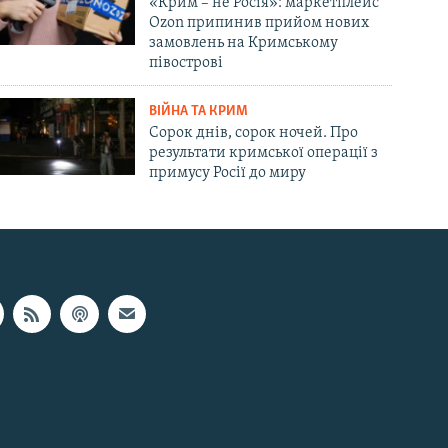
«Крим – не Росія»: маркетплейс
Ozon припинив прийом нових
замовлень на Кримському
півострові
ВІЙНА ТА КРИМ
Сорок днів, сорок ночей. Про
результати кримської операції з
примусу Росії до миру