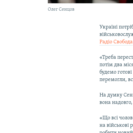
Олег Сенцов
Україні потрі
військовослуж
Радіо Свобода
«Треба перест
потім два міс
будемо готові
перемогли, вс
На думку Сенц
вона надовго,
«Що всі чолов
на військові 
робити новий 