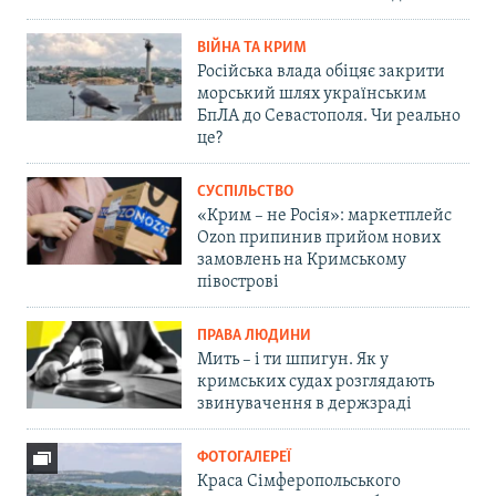
ВІЙНА ТА КРИМ
Російська влада обіцяє закрити
морський шлях українським
БпЛА до Севастополя. Чи реально
це?
СУСПІЛЬСТВО
«Крим – не Росія»: маркетплейс
Ozon припинив прийом нових
замовлень на Кримському
півострові
ПРАВА ЛЮДИНИ
Мить – і ти шпигун. Як у
кримських судах розглядають
звинувачення в держзраді
ФОТОГАЛЕРЕЇ
Краса Сімферопольського