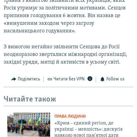
травня з вимогою звільнити всіх українців, яких
Росія утримує за політичними мотивами. Сенцов
припинив голодування 6 жовтня. Він назвав це
«вимушеним заходом через загрозу
насильницького годування».
З вимогою негайно звільнити Сенцова до Росії
неодноразово зверталися міжнародні організації,
західні уряди, митці й активісти в усьому світі.
Поділитись
Читати без VPN
Follow us
Читайте також
ПРАВА ЛЮДИНИ
«Крим – єдиний регіон, де
українці – меншість»: дискусія
навколо нової пам'ятної дати