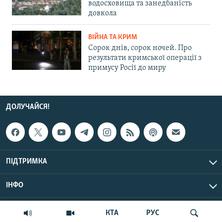
водосховища та занедбаність
довкола
ВІЙНА ТА КРИМ
Сорок днів, сорок ночей. Про
результати кримської операції з
примусу Росії до миру
ДОЛУЧАЙСЯ!
ПІДТРИМКА
ІНФО
© Крим.Реалії, 2026 | Усі права застережено.
КТА
РУС