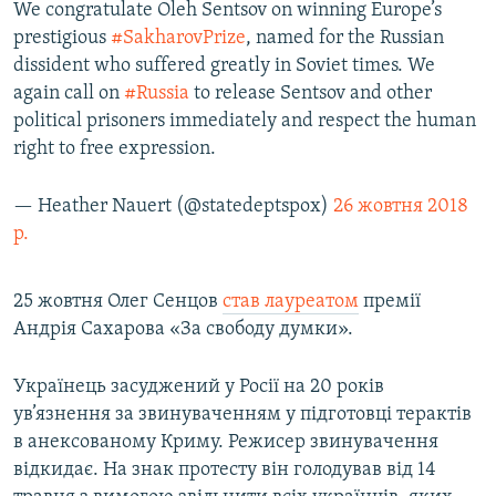
We congratulate Oleh Sentsov on winning Europe’s
prestigious
#SakharovPrize
, named for the Russian
dissident who suffered greatly in Soviet times. We
again call on
#Russia
to release Sentsov and other
political prisoners immediately and respect the human
right to free expression.
— Heather Nauert (@statedeptspox)
26 жовтня 2018
р.
25 жовтня Олег Сенцов
став лауреатом
премії
Андрія Сахарова «За свободу думки».
Українець засуджений у Росії на 20 років
ув’язнення за звинуваченням у підготовці терактів
в анексованому Криму. Режисер звинувачення
відкидає. На знак протесту він голодував від 14