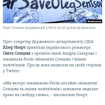
ВІДЕОУРОКИ «ELIFBE»
Русский
СВІДЧЕННЯ ОКУПАЦІЇ
Qırımtatar
УКРАЇНСЬКА ПРОБЛЕМА КРИМУ
Олег Сенцов засуджений у Росії на 20 років ув’язнення
ДОЛУЧАЙСЯ!
ІНФОГРАФІКА
Прес-секретар Державного департаменту США
Хізер Ноєрт
привітала українського режисера
Усі сайти RFE/RL
Олега Сенцова
з премією імені Андрія Сахарова і
закликала Росію звільнити Сенцова і інших
політв’язнів. Про це вона написала на своїй сторінці
у Twitter.
«Ми вкотре закликаємо Росію негайно звільнити
Сенцова та інших політв’язнів і поважати людське
право на свободу слова», – наголосила Ноєрт.