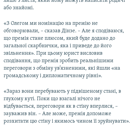
лише з листа, який йому можуть написати родичі
або знайомі.
«З Олегом ми номінацію на премію не
обговорювали, – сказав Дінзе. – Але я сподіваюся,
що премія стане плюсом, який буде додано до
загальної скарбнички, яка і приведе до його
звільнення». При цьому юрист висловив
сподівання, що премія зробить реальнішими
переговори з обміну ув’язненими, які йшли «на
громадському і дипломатичному рівні».
«Зараз вони перебувають у підвішеному стані, в
глухому куті. Поки що взагалі нічого не
відбувається, переговори як в стіну вперлися, –
зауважив він. – Але може, премія допоможе
розхитати цю стіну і якимось чином її зруйнувати».