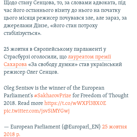
Щодо стану Сенцова, то, за словами адвоката, під
час його останнього візиту до нього на початку
цього місяця режисер почувався зле, але зараз, за
джерелами Дінзе, «його стан потроху
стабілізується».
25 жовтня в Європейському парламенті у
Страсбурзі оголосили, що
лауреатом премії
Сахарова
«За свободу думки» став український
режисер Олег Сенцов.
Oleg Sentsov is the winner of the European
Parliament's
#SakharovPrize
for Freedom of Thought
2018. Read more
https://t.co/wWXPl3BX0E
pic.twitter.com/jsvSiMYGwj
— European Parliament (@Europarl_EN)
25 жовтня
2018 р.