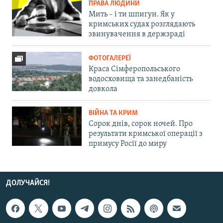
ПРАВА ЛЮДИНИ
Мить – і ти шпигун. Як у
кримських судах розглядають
звинувачення в держзраді
ФОТОГАЛЕРЕЇ
Краса Сімферопольського
водосховища та занедбаність
довкола
ВІЙНА ТА КРИМ
Сорок днів, сорок ночей. Про
результати кримської операції з
примусу Росії до миру
ДОЛУЧАЙСЯ!