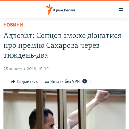
Доступність
посилання
Перейти
НОВИНИ
до
НОВИНИ
Адвокат: Сенцов зможе дізнатися
основного
ВОДА.КРИМ
матеріалу
про премію Сахарова через
ВІДЕО ТА ФОТО
Перейти
тиждень-два
до
ПОЛІТИКА
основної
25 жовтень 2018, 15:09
БЛОГИ
навігації
Перейти
Поділитись
Читати без VPN
ПОГЛЯД
до
ІНТЕРВ'Ю
пошуку
ВСЕ ЗА ДЕНЬ
СПЕЦПРОЕКТИ
ЯК ОБІЙТИ БЛОКУВАННЯ
ДЕПОРТАЦІЯ