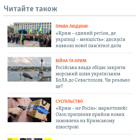
Читайте також
ПРАВА ЛЮДИНИ
«Крим – єдиний регіон, де
українці – меншість»: дискусія
навколо нової пам'ятної дати
ВІЙНА ТА КРИМ
Російська влада обіцяє закрити
морський шлях українським
БпЛА до Севастополя. Чи реально
це?
СУСПІЛЬСТВО
«Крим – не Росія»: маркетплейс
Ozon припинив прийом нових
замовлень на Кримському
півострові