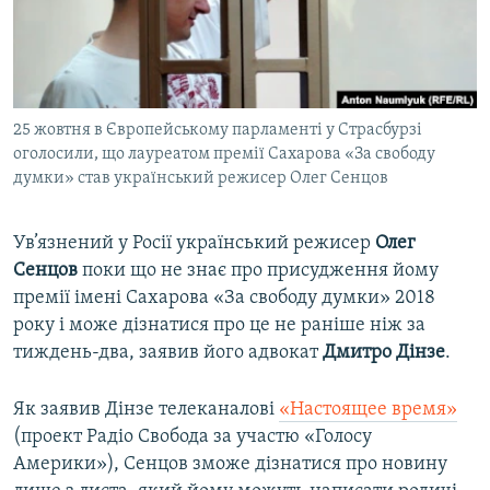
ВІДЕОУРОКИ «ELIFBE»
Русский
СВІДЧЕННЯ ОКУПАЦІЇ
Qırımtatar
УКРАЇНСЬКА ПРОБЛЕМА КРИМУ
25 жовтня в Європейському парламенті у Страсбурзі
ДОЛУЧАЙСЯ!
ІНФОГРАФІКА
оголосили, що лауреатом премії Сахарова «За свободу
думки» став український режисер Олег Сенцов
Усі сайти RFE/RL
Ув’язнений у Росії український режисер
Олег
Сенцов
поки що не знає про присудження йому
премії імені Сахарова «За свободу думки» 2018
року і може дізнатися про це не раніше ніж за
тиждень-два, заявив його адвокат
Дмитро Дінзе
.
Як заявив Дінзе телеканалові
«Настоящее время»
(проект Радіо Свобода за участю «Голосу
Америки»), Сенцов зможе дізнатися про новину