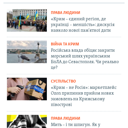
ПРАВА ЛЮДИНИ
«Крим – єдиний регіон, де
українці – меншість»: дискусія
навколо нової пам'ятної дати
ВІЙНА ТА КРИМ
Російська влада обіцяє закрити
морський шлях українським
БпЛА до Севастополя. Чи реально
це?
СУСПІЛЬСТВО
«Крим – не Росія»: маркетплейс
Ozon припинив прийом нових
замовлень на Кримському
півострові
ПРАВА ЛЮДИНИ
Мить – і ти шпигун. Як у