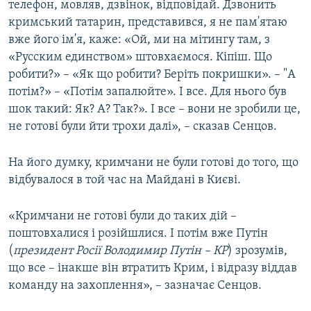
телефон, мовляв, дзвінок, відповідай. Дзвонить
кримський татарин, представився, я не пам'ятаю
вже його ім'я, каже: «Ой, ми на мітингу там, з
«Русским единством» штовхаємося. Кіпіш. Що
робити?» – «Як що робити? Беріть покришки». – "А
потім?» – «Потім запалюйте». І все. Для нього був
шок такий: Як? А? Так?». І все – вони не зробили це,
не готові були йти трохи далі», – сказав Сенцов.
На його думку, кримчани не були готові до того, що
відбувалося в той час на Майдані в Києві.
«Кримчани не готові були до таких дій –
поштовхалися і розійшлися. І потім вже Путін
(
президент Росії Володимир Путін – КР
) зрозумів,
що все – інакше він втратить Крим, і відразу віддав
команду на захоплення», – зазначає Сенцов.