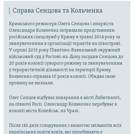
Справа Сенцова та Кольченка
Кримського режисера Олега Сенцова і анархіста
Олександра Кольченка затримали представники
російських спецслужб у Криму в травні 2014 року за
звинуваченням в організації терактів на півострові.
У серпні 2015 року Північно-Кавказький окружний
військовий суд у Ростові-на-Дону засудив Сенцова до
20 років колонії суворого режиму за звинуваченням
у терористичній діяльності на території Криму.
Кольченко отримав 10 років колонії. Обидва свою
провину не визнали.
Олег Сенцов відбуває покарання в місті Лабитнангі,
на півночі Росії. Олександр Кольченко перебуває в
колонії міста Копейськ, на Уралі.
Після 145 днів голодування з вимогою звільнити всіх
українських політв'язнів, які перебувають у