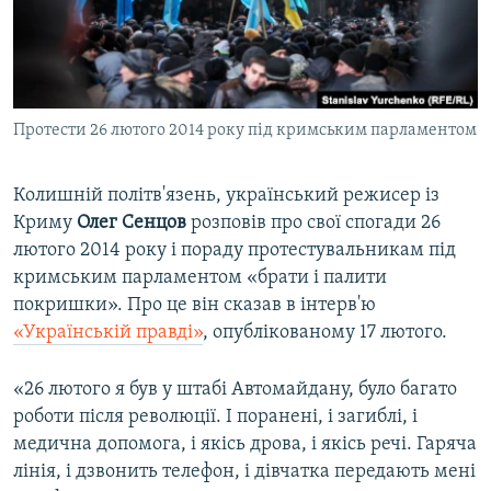
ВІДЕОУРОКИ «ELIFBE»
Русский
СВІДЧЕННЯ ОКУПАЦІЇ
Qırımtatar
УКРАЇНСЬКА ПРОБЛЕМА КРИМУ
Протести 26 лютого 2014 року під кримським парламентом
ДОЛУЧАЙСЯ!
ІНФОГРАФІКА
Колишній політв'язень, український режисер із
Криму
Олег Сенцов
розповів про свої спогади 26
Усі сайти RFE/RL
лютого 2014 року і пораду протестувальникам під
кримським парламентом «брати і палити
покришки». Про це він сказав в інтерв'ю
«Українській правді»
, опублікованому 17 лютого.
«26 лютого я був у штабі Автомайдану, було багато
роботи після революції. І поранені, і загиблі, і
медична допомога, і якісь дрова, і якісь речі. Гаряча
лінія, і дзвонить телефон, і дівчатка передають мені