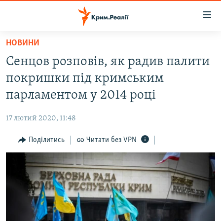
Доступність
посилання
Перейти
НОВИНИ
до
НОВИНИ
Сенцов розповів, як радив палити
основного
ВОДА.КРИМ
матеріалу
покришки під кримським
ВІДЕО ТА ФОТО
Перейти
парламентом у 2014 році
до
ПОЛІТИКА
основної
17 лютий 2020, 11:48
БЛОГИ
навігації
Перейти
Поділитись
Читати без VPN
ПОГЛЯД
до
ІНТЕРВ'Ю
пошуку
ВСЕ ЗА ДЕНЬ
СПЕЦПРОЕКТИ
ЯК ОБІЙТИ БЛОКУВАННЯ
ДЕПОРТАЦІЯ