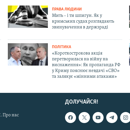
ПРАВА ЛЮДИНИ
Мить – і ти шпигун. Як у
кримських судах розглядають
звинувачення в держзраді
ПОЛІТИКА
«Короткострокова акція
перетворилася на війну на
виснаження»: Як пропаганда РФ
у Криму пояснює невдачі «СВО»
та залякує «мінними атаками»
ДОЛУЧАЙСЯ!
. Про нас