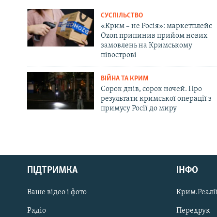
СУСПІЛЬСТВО
«Крим – не Росія»: маркетплейс
Ozon припинив прийом нових
замовлень на Кримському
півострові
ВІЙНА ТА КРИМ
Сорок днів, сорок ночей. Про
результати кримської операції з
примусу Росії до миру
Русский
ПІДТРИМКА
ІНФО
Qırımtatar
Ваше відео і фото
Крим.Реалії
ДОЛУЧАЙСЯ!
Радіо
Передрук