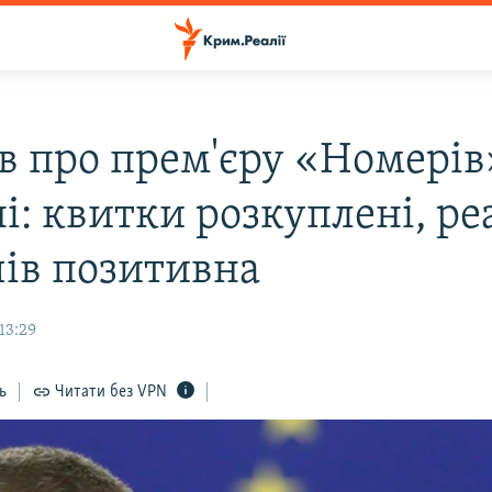
в про прем'єру «Номерів
і: квитки розкуплені, ре
чів позитивна
13:29
ь
Читати без VPN