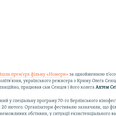
йшла прем'єра фільму «Номери»
за однойменною п'єс
олітв'язня, українського режисера з Криму Олега Сенц
танційно, працював сам Сенцов і його колега
Ахтем Се
ний у спеціальну програму 70-го Берлінського кінофе
 20 лютого. Організатори фестивалю зазначили, що фі
неможливих обставин, у ситуації екзистенціального в