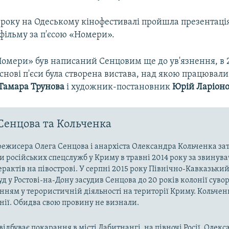
9 року на Одеському кінофестивалі пройшла презентаці
фільму за п'єсою «Номери».
Номери» був написаний Сенцовим ще до ув'язнення, в 2
основі п'єси була створена вистава, над якою працювал
Тамара Трунова
і художник-постановник
Юрій Ларіон
Сенцова та Кольченка
ежисера Олега Сенцова і анархіста Олександра Кольченка з
 російських спецслужб у Криму в травні 2014 року за звинув
терактів на півострові. У серпні 2015 року Північно-Кавказьк
уд у Ростові-на-Дону засудив Сенцова до 20 років колонії сув
нням у терористичній діяльності на території Криму. Кольче
онії. Обидва свою провину не визнали.
відбуває покарання в місті Лабитнангі, на півночі Росії. Олек