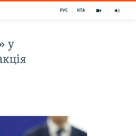
РУС
КТА
» у
акція