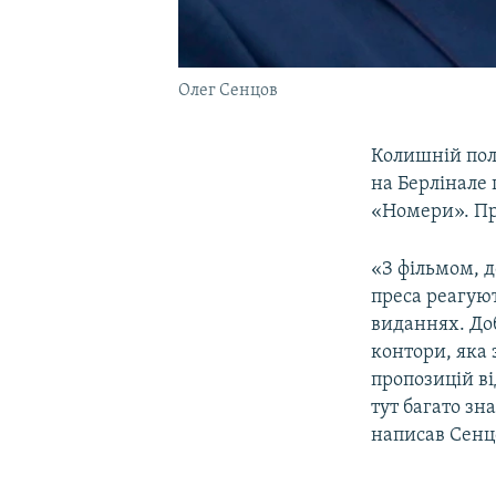
Олег Сенцов
Колишній пол
на Берлінале 
«Номери». Про
«З фільмом, д
преса реагую
виданнях. Доб
контори, яка 
пропозицій ві
тут багато зн
написав Сенц