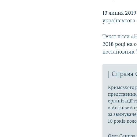
13 липня 201
українського 
Текст п'єси «
2018 році на 
постановник
Справа 
Кримського р
представники
організації 
військовий с
за звинуваче
10 років кол
Олег Сенцов 