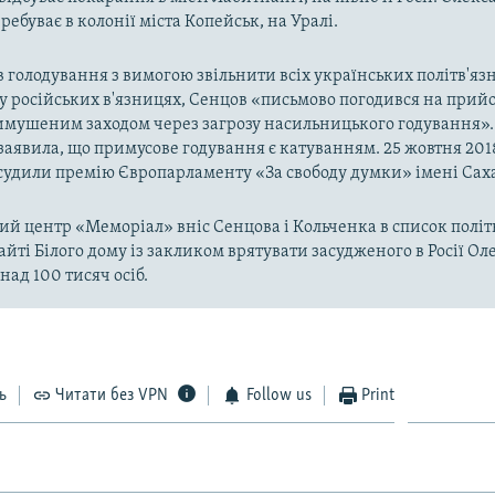
ебуває в колонії міста Копейськ, на Уралі.
в голодування з вимогою звільнити всіх українських політв'язн
у російських в'язницях, Сенцов «письмово погодився на прийо
имушеним заходом через загрозу насильницького годування».
l заявила, що примусове годування є катуванням. 25 жовтня 201
удили премію Європарламенту «За свободу думки» імені Сах
й центр «Меморіал» вніс Сенцова і Кольченка в список політв
айті Білого дому із закликом врятувати засудженого в Росії Ол
над 100 тисяч осіб.
ь
Читати без VPN
Follow us
Print