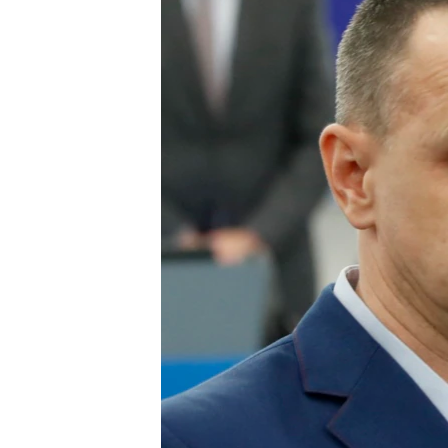
ВІДЕОУРОКИ «ELIFBE»
СВІДЧЕННЯ ОКУПАЦІЇ
УКРАЇНСЬКА ПРОБЛЕМА КРИМУ
ІНФОГРАФІКА