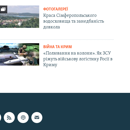
ФОТОГАЛЕРЕЇ
Краса Сімферопольського
водосховища та занедбаність
довкола
ВІЙНА ТА КРИМ
«Полювання на колони». Як ЗСУ
ріжуть військову логістику Росії в
Криму