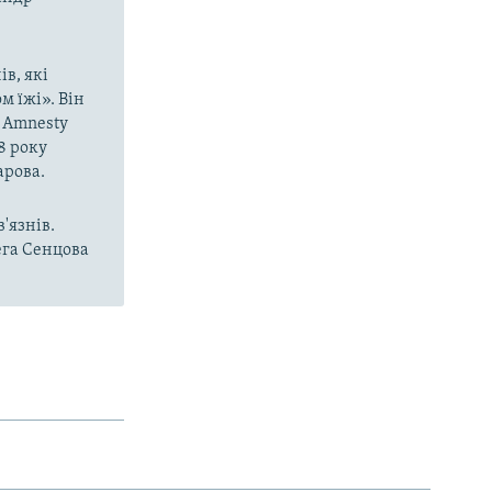
ів, які
м їжі». Він
 Amnesty
8 року
арова.
'язнів.
ега Сенцова