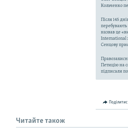
Кольченко пер
Після 145 дні
перебувають 
назвав це «в
Internationa
Сенцову прис
Правозахисни
Петицію на с
підписали по
Поділитис
Читайте також