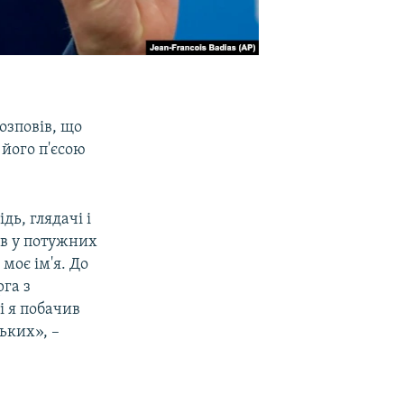
озповів, що
 його п'єсою
дь, глядачі і
ів у потужних
моє ім'я. До
га з
і я побачив
ьких», –