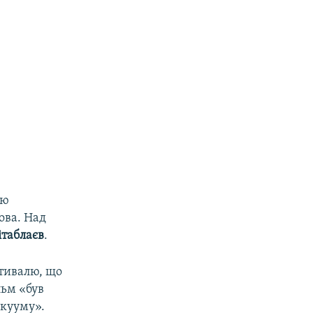
ою
ова. Над
ітаблаєв
.
стивалю, що
льм «був
акууму».