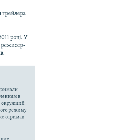
я трейлера
011 році. У
и режисер-
ов
.
атримали
аченням в
ий окружний
орого режиму
нко отримав
сандр