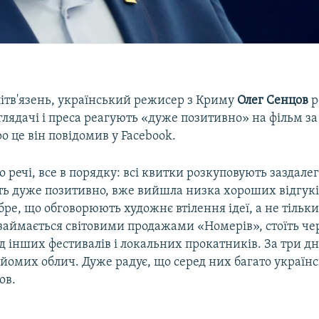
ітв'язень, український режисер з Криму
Олег Сенцов
р
глядачі і преса реагують «дуже позитивно» на фільм за
 це він повідомив у Facebook.
о речі, все в порядку: всі квитки розкуповують заздалегі
ть дуже позитивно, вже вийшла низка хороших відгук
ре, що обговорюють художнє втілення ідеї, а не тільки 
займається світовими продажами «Номерів», стоїть чер
д інших фестивалів і локальних прокатників. За три дн
айомих облич. Дуже радує, що серед них багато українс
ов.