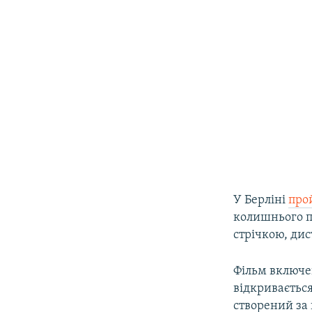
У Берліні
про
колишнього п
стрічкою, дис
Фільм включе
відкривається
створений за 