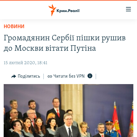
Доступність
посилання
Перейти
НОВИНИ
до
НОВИНИ
Громадянин Сербії пішки рушив
основного
ВОДА.КРИМ
матеріалу
до Москви вітати Путіна
ВІДЕО ТА ФОТО
Перейти
до
15 лютий 2020, 18:41
ПОЛІТИКА
основної
БЛОГИ
Поділитись
Читати без VPN
навігації
Перейти
ПОГЛЯД
до
ІНТЕРВ'Ю
пошуку
ВСЕ ЗА ДЕНЬ
СПЕЦПРОЕКТИ
ЯК ОБІЙТИ БЛОКУВАННЯ
ДЕПОРТАЦІЯ