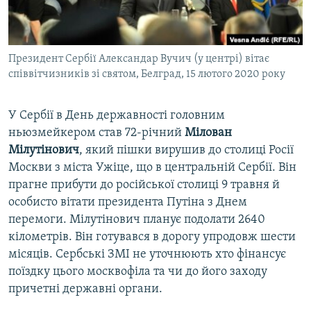
ВІДЕОУРОКИ «ELIFBE»
Русский
СВІДЧЕННЯ ОКУПАЦІЇ
Qırımtatar
Президент Сербії Александар Вучич (у центрі) вітає
УКРАЇНСЬКА ПРОБЛЕМА КРИМУ
співвітчизників зі святом, Белград, 15 лютого 2020 року
ДОЛУЧАЙСЯ!
ІНФОГРАФІКА
У Сербії в День державності головним
ньюзмейкером став 72-річний
Мілован
Мілутінович
, який пішки вирушив до столиці Росії
Усі сайти RFE/RL
Москви з міста Ужіце, що в центральній Сербії. Він
прагне прибути до російської столиці 9 травня й
особисто вітати президента Путіна з Днем
перемоги. Мілутінович планує подолати 2640
кілометрів. Він готувався в дорогу упродовж шести
місяців. Сербські ЗМІ не уточнюють хто фінансує
поїздку цього москвофіла та чи до його заходу
причетні державні органи.