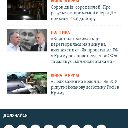
ВІЙНА ТА КРИМ
Сорок днів, сорок ночей. Про
результати кримської операції з
примусу Росії до миру
ПОЛІТИКА
«Короткострокова акція
перетворилася на війну на
виснаження»: Як пропаганда РФ
у Криму пояснює невдачі «СВО»
та залякує «мінними атаками»
ВІЙНА ТА КРИМ
«Полювання на колони». Як ЗСУ
ріжуть військову логістику Росії в
Криму
ДОЛУЧАЙСЯ!