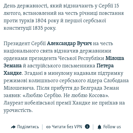
День державності, який відзначають у Сербії 15
лютого, встановлений на честь річниці повстання
проти турків 1804 року й першої сербської
конституції 1835 року.
Президент Сербії
Александар Вучич
на честь
національного свята відзначив державними
орденами президента Чеської Республіки
Мілоша
Земана
й австрійського письменника
Петера
Хандке
. Згадані в минулому надавали підтримку
режимові колишнього сербського лідера Слободана
Мілошевича. Після прибуття до Белграда Земан
заявив: «Люблю Сербію. Не люблю Косова».
Лауреат нобелівської премії Хандке не приїхав на
урочистість.
Поділитись
Читати без VPN
Follow us