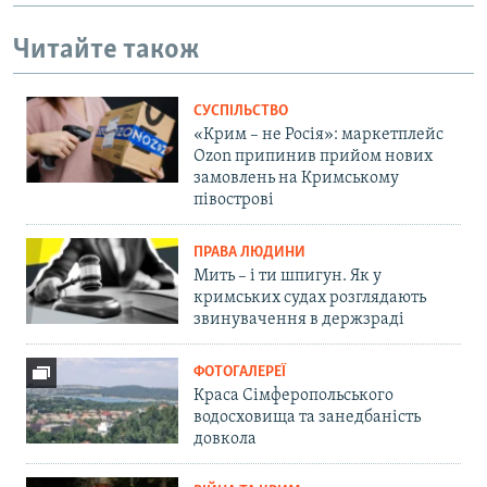
Читайте також
СУСПІЛЬСТВО
«Крим – не Росія»: маркетплейс
Ozon припинив прийом нових
замовлень на Кримському
півострові
ПРАВА ЛЮДИНИ
Мить – і ти шпигун. Як у
кримських судах розглядають
звинувачення в держзраді
ФОТОГАЛЕРЕЇ
Краса Сімферопольського
водосховища та занедбаність
довкола