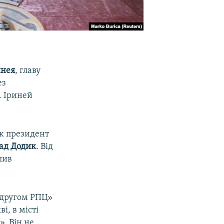
инея
, главу
ез
. Іриней
ож президент
ад Додик
. Від
пив
 другом РПЦ»
і, в місті
». Він не