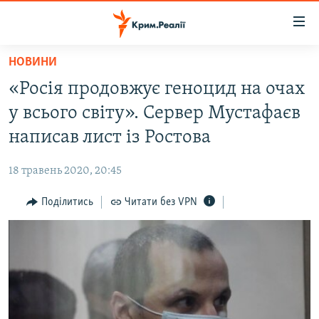
Доступність
посилання
Перейти
НОВИНИ
до
НОВИНИ
«Росія продовжує геноцид на очах
основного
ВОДА.КРИМ
матеріалу
у всього світу». Сервер Мустафаєв
ВІДЕО ТА ФОТО
Перейти
написав лист із Ростова
до
ПОЛІТИКА
основної
18 травень 2020, 20:45
БЛОГИ
навігації
Перейти
Поділитись
Читати без VPN
ПОГЛЯД
до
ІНТЕРВ'Ю
пошуку
ВСЕ ЗА ДЕНЬ
СПЕЦПРОЕКТИ
ЯК ОБІЙТИ БЛОКУВАННЯ
ДЕПОРТАЦІЯ