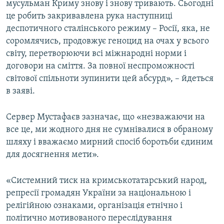
мусульман Криму знову і знову тривають. Сьогодні
це робить закривавлена рука наступниці
деспотичного сталінського режиму – Росії, яка, не
соромлячись, продовжує геноцид на очах у всього
світу, перетворюючи всі міжнародні норми і
договори на сміття. За повної неспроможності
світової спільноти зупинити цей абсурд», – йдеться
в заяві.
Сервер Мустафаєв зазначає, що «незважаючи на
все це, ми жодного дня не сумнівалися в обраному
шляху і вважаємо мирний спосіб боротьби єдиним
для досягнення мети».
«Системний тиск на кримськотатарський народ,
репресії громадян України за національною і
релігійною ознаками, організація етнічно і
політично мотивованого переслідування