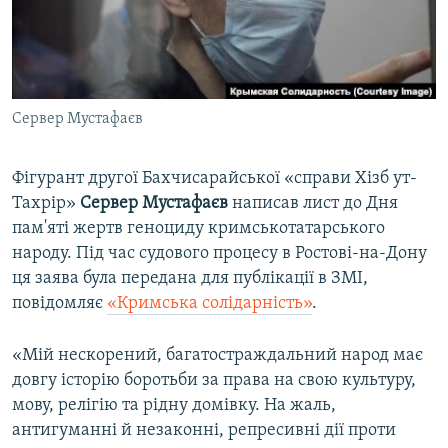
ВІДЕОУРОКИ «ELIFBE»
Русский
СВІДЧЕННЯ ОКУПАЦІЇ
Qırımtatar
УКРАЇНСЬКА ПРОБЛЕМА КРИМУ
Сервер Мустафаєв
ДОЛУЧАЙСЯ!
ІНФОГРАФІКА
Фігурант другої Бахчисарайської «справи Хізб ут-
Тахрір»
Сервер Мустафаєв
написав лист до Дня
Усі сайти RFE/RL
пам'яті жертв геноциду кримськотатарського
народу. Під час судового процесу в Ростові-на-Дону
ця заява була передана для публікації в ЗМІ,
повідомляє
«Кримська солідарність»
.
«Мій нескорений, багатостраждальний народ має
довгу історію боротьби за права на свою культуру,
мову, релігію та рідну домівку. На жаль,
антигуманні й незаконні, репресивні дії проти