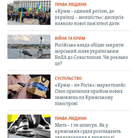
ПРАВА ЛЮДИНИ
«Крим – єдиний регіон, де
українці – меншість»: дискусія
навколо нової пам'ятної дати
ВІЙНА ТА КРИМ
Російська влада обіцяє закрити
морський шлях українським
БпЛА до Севастополя. Чи реально
це?
СУСПІЛЬСТВО
«Крим – не Росія»: маркетплейс
Ozon припинив прийом нових
замовлень на Кримському
півострові
ПРАВА ЛЮДИНИ
Мить – і ти шпигун. Як у
кримських судах розглядають
звинувачення в держзраді