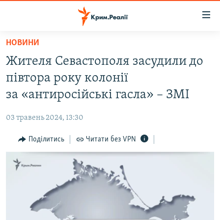
Доступність
посилання
Перейти
НОВИНИ
до
НОВИНИ
Жителя Севастополя засудили до
основного
ВОДА.КРИМ
матеріалу
півтора року колонії
ВІДЕО ТА ФОТО
Перейти
за «антиросійські гасла» – ЗМІ
до
ПОЛІТИКА
основної
03 травень 2024, 13:30
БЛОГИ
навігації
Перейти
Поділитись
Читати без VPN
ПОГЛЯД
до
ІНТЕРВ'Ю
пошуку
ВСЕ ЗА ДЕНЬ
СПЕЦПРОЕКТИ
ЯК ОБІЙТИ БЛОКУВАННЯ
ДЕПОРТАЦІЯ