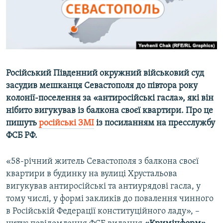
ВІДЕОУРОКИ «ELIFBE»
Русский
СВІДЧЕННЯ ОКУПАЦІЇ
Qırımtatar
УКРАЇНСЬКА ПРОБЛЕМА КРИМУ
ДОЛУЧАЙСЯ!
ІНФОГРАФІКА
Російський Південний окружний військовий суд
засудив мешканця Севастополя до півтора року
колонії-поселення за «антиросійські гасла», які він
Усі сайти RFE/RL
нібито вигукував із балкона своєї квартири. Про це
пишуть
російські ЗМІ
із посиланням на пресслужбу
ФСБ РФ.
«58-річний житель Севастополя з балкона своєї
квартири в будинку на вулиці Хрустальова
вигукував антиросійські та антиурядові гасла, у
тому числі, у формі закликів до повалення чинного
в Російській Федерації конституційного ладу», –