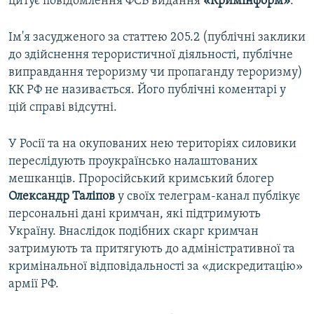
цитує повідомлення ФСБ видання
«Кримінформ»
.
Ім'я засудженого за статтею 205.2 (публічні заклики
до здійснення терористичної діяльності, публічне
виправдання тероризму чи пропаганду тероризму)
КК РФ не називається. Його публічні коментарі у
цій справі відсутні.
У Росії та на окупованих нею територіях силовики
переслідують проукраїнсько налаштованих
мешканців. Проросійський кримський блогер
Олександр Таліпов
у своїх телеграм-канал публікує
персональні дані кримчан, які підтримують
Україну. Внаслідок подібних скарг кримчан
затримують та притягують до адміністративної та
кримінальної відповідальності за «дискредитацію»
армії РФ.