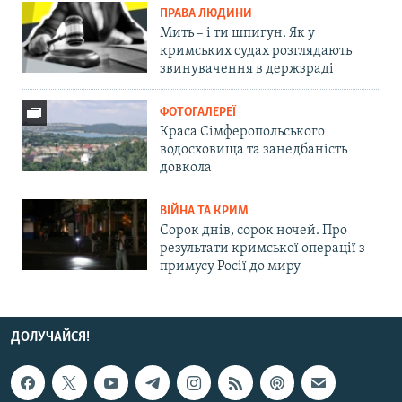
ПРАВА ЛЮДИНИ
Мить – і ти шпигун. Як у
кримських судах розглядають
звинувачення в держзраді
ФОТОГАЛЕРЕЇ
Краса Сімферопольського
водосховища та занедбаність
довкола
ВІЙНА ТА КРИМ
Сорок днів, сорок ночей. Про
результати кримської операції з
примусу Росії до миру
ДОЛУЧАЙСЯ!