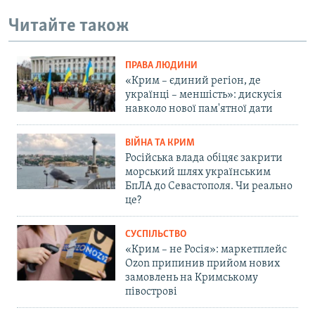
Читайте також
ПРАВА ЛЮДИНИ
«Крим – єдиний регіон, де
українці – меншість»: дискусія
навколо нової пам'ятної дати
ВІЙНА ТА КРИМ
Російська влада обіцяє закрити
морський шлях українським
БпЛА до Севастополя. Чи реально
це?
СУСПІЛЬСТВО
«Крим – не Росія»: маркетплейс
Ozon припинив прийом нових
замовлень на Кримському
півострові