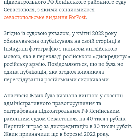
підконтрольного РФ Ленінського районного суду
ВІДЕОУРОКИ «ELIFBE»
Севастополя, з якими ознайомилося
Русский
СВІДЧЕННЯ ОКУПАЦІЇ
севастопольське видання ForPost
.
Qırımtatar
УКРАЇНСЬКА ПРОБЛЕМА КРИМУ
Згідно із судовою ухвалою, у квітні 2022 року
ДОЛУЧАЙСЯ!
ІНФОГРАФІКА
обвинувачена опублікувала на своїй сторінці в
Instagram фотографію з написом англійською
мовою, яка в перекладі російською «дискредитує»
російську армію. Повідомляється, що це була не
Усі сайти RFE/RL
єдина публікація, яка згодом викликала
переслідування російськими силовиками.
Анастасія Жвик була визнана винною у скоєнні
адміністративного правопорушення та
оштрафована підконтрольним РФ Ленінським
районним судом Севастополя на 40 тисяч рублів.
Перший штраф за дискредитацію в 30 тисяч рублів
Жвик призначили ще в березні 2022 року.