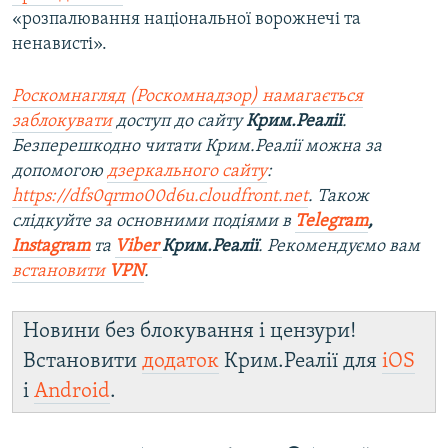
«розпалювання національної ворожнечі та
ненависті».
Роскомнагляд (Роскомнадзор) намагається
заблокувати
доступ до сайту
Крим.Реалії
.
Безперешкодно читати Крим.Реалії можна за
допомогою
дзеркального сайту
:
https://dfs0qrmo00d6u.cloudfront.net
. Також
слідкуйте за основними подіями в
Telegram
,
Instagram
та
Viber
Крим.Реалії
. Ре
комендуємо вам
встановити
VPN
.
Новини без блокування і цензури!
Встановити
додаток
Крим.Реалії для
iOS
і
Android
.