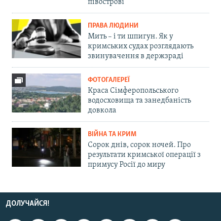
півострові
ПРАВА ЛЮДИНИ
Мить – і ти шпигун. Як у
кримських судах розглядають
звинувачення в держзраді
ФОТОГАЛЕРЕЇ
Краса Сімферопольського
водосховища та занедбаність
довкола
ВІЙНА ТА КРИМ
Сорок днів, сорок ночей. Про
результати кримської операції з
примусу Росії до миру
ДОЛУЧАЙСЯ!