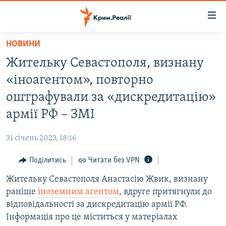
Доступність
посилання
Перейти
НОВИНИ
до
НОВИНИ
Жительку Севастополя, визнану
основного
ВОДА.КРИМ
матеріалу
«іноагентом», повторно
ВІДЕО ТА ФОТО
Перейти
оштрафували за «дискредитацію»
до
ПОЛІТИКА
армії РФ – ЗМІ
основної
БЛОГИ
навігації
31 січень 2023, 18:16
Перейти
ПОГЛЯД
до
Поділитись
Читати без VPN
ІНТЕРВ'Ю
пошуку
Жительку Севастополя Анастасію Жвик, визнану
ВСЕ ЗА ДЕНЬ
раніше
іноземним агентом
, вдруге притягнули до
СПЕЦПРОЕКТИ
відповідальності за дискредитацію армії РФ.
Інформація про це міститься у матеріалах
ЯК ОБІЙТИ БЛОКУВАННЯ
ДЕПОРТАЦІЯ