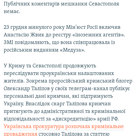
Публічних коментарів мешканки Севастополя
немає.
23 грудня минулого року Мін'юст Росії включив
Анастасію Жвик до реєстру «іноземних агентів».
ЗМІ повідомляють, що вона співпрацювала із
російським виданням «Медуза».
У Криму та Севастополі продовжують
переслідувати проукраїнськи налаштованих
жителів. Зокрема проросійський кримський блогер
Олександр Таліпов у своїх телеграм-канал публікує
персональні дані кримчан, які підтримують
Україну. Внаслідок скарг Таліпова кримчан
притягують до адміністративної та кримінальної
відповідальності за «дискредитацію» армії РФ.
Українська прокуратура розпочала кримінальне
провадження
стосовно Таліпова за статтею