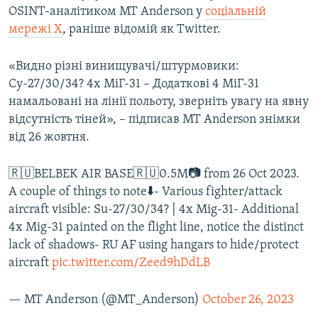
OSINT-аналітиком MT Anderson у
соціальній
ВІДЕОУРОКИ «ELIFBE»
Русский
мережі Х
, раніше відомій як Twitter.
СВІДЧЕННЯ ОКУПАЦІЇ
Qırımtatar
УКРАЇНСЬКА ПРОБЛЕМА КРИМУ
«Видно різні винищувачі/штурмовики:
Су-27/30/34? 4х МіГ-31 – Додаткові 4 МіГ-31
ДОЛУЧАЙСЯ!
ІНФОГРАФІКА
намальовані на лінії польоту, зверніть увагу на явну
відсутність тіней», – підписав MT Anderson знімки
від 26 жовтня.
Усі сайти RFE/RL
🇷🇺BELBEK AIR BASE🇷🇺0.5M📷 from 26 Oct 2023.
A couple of things to note⬇️- Various fighter/attack
aircraft visible: Su-27/30/34? | 4x Mig-31- Additional
4x Mig-31 painted on the flight line, notice the distinct
lack of shadows- RU AF using hangars to hide/protect
aircraft
pic.twitter.com/Zeed9hDdLB
— MT Anderson (@MT_Anderson)
October 26, 2023