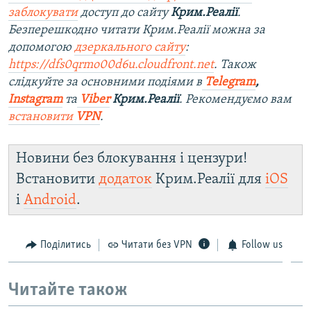
заблокувати
доступ до сайту
Крим.Реалії
.
Безперешкодно читати Крим.Реалії можна за
допомогою
дзеркального сайту
:
https://dfs0qrmo00d6u.cloudfront.net
. Також
слідкуйте за основними подіями в
Telegram
,
Instagram
та
Viber
Крим.Реалії
. Рекомендуємо вам
встановити
VPN
.
Новини без блокування і цензури!
Встановити
додаток
Крим.Реалії для
iOS
і
Android
.
Поділитись
Читати без VPN
Follow us
Читайте також