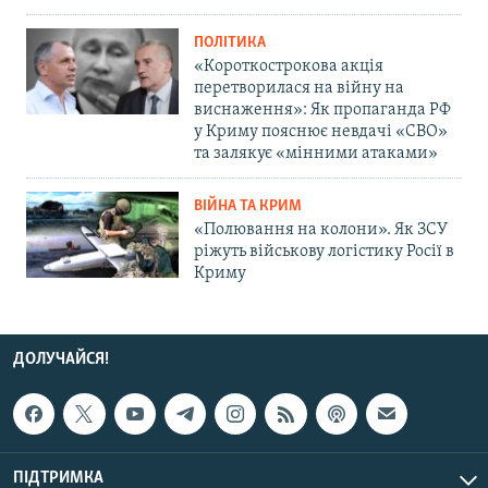
ПОЛІТИКА
«Короткострокова акція
перетворилася на війну на
виснаження»: Як пропаганда РФ
у Криму пояснює невдачі «СВО»
та залякує «мінними атаками»
ВІЙНА ТА КРИМ
«Полювання на колони». Як ЗСУ
ріжуть військову логістику Росії в
Криму
ДОЛУЧАЙСЯ!
ПІДТРИМКА