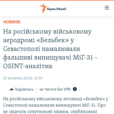
Доступність
посилання
Перейти
НОВИНИ
до
НОВИНИ
На російському військовому
основного
ВОДА.КРИМ
матеріалу
аеродромі «Бельбек» у
ВІДЕО ТА ФОТО
Перейти
Севастополі намалювали
до
ПОЛІТИКА
фальшиві винищувачі МіГ-31 –
основної
БЛОГИ
навігації
OSINT-аналітик
Перейти
ПОГЛЯД
до
27 жовтень 2023, 14:34
ІНТЕРВ'Ю
пошуку
Поділитись
Читати без VPN
ВСЕ ЗА ДЕНЬ
На російському військовому летовищі «Бельбек» у
СПЕЦПРОЕКТИ
Севастополі намалювали винищувачі МіГ-31. Про
ЯК ОБІЙТИ БЛОКУВАННЯ
ДЕПОРТАЦІЯ
це свідчать супутникові знімки, опубліковані