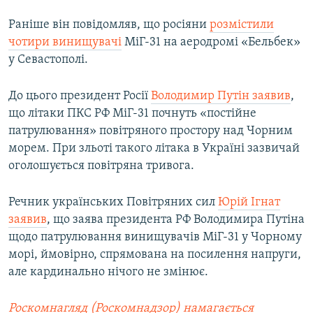
Раніше він повідомляв, що росіяни
розмістили
чотири винищувачі
МіГ-31 на аеродромі «Бельбек»
у Севастополі.
До цього президент Росії
Володимир Путін заявив
,
що літаки ПКС РФ МіГ-31 почнуть «постійне
патрулювання» повітряного простору над Чорним
морем. При зльоті такого літака в Україні зазвичай
оголошується повітряна тривога.
Речник українських Повітряних сил
Юрій Ігнат
заявив
, що заява президента РФ Володимира Путіна
щодо патрулювання винищувачів МіГ-31 у Чорному
морі, ймовірно, спрямована на посилення напруги,
але кардинально нічого не змінює.
Роскомнагляд (Роскомнадзор) намагається