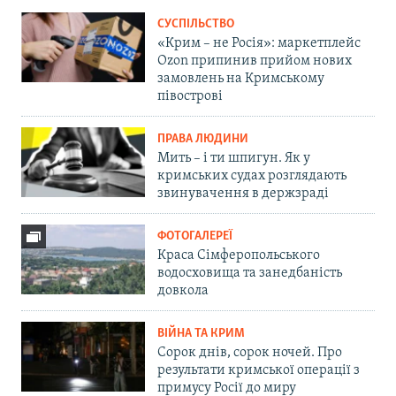
СУСПІЛЬСТВО
«Крим – не Росія»: маркетплейс
Ozon припинив прийом нових
замовлень на Кримському
півострові
ПРАВА ЛЮДИНИ
Мить – і ти шпигун. Як у
кримських судах розглядають
звинувачення в держзраді
ФОТОГАЛЕРЕЇ
Краса Сімферопольського
водосховища та занедбаність
довкола
ВІЙНА ТА КРИМ
Сорок днів, сорок ночей. Про
результати кримської операції з
примусу Росії до миру