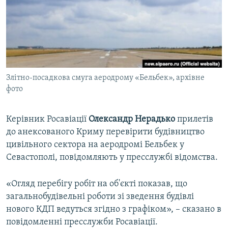
ВІДЕОУРОКИ «ELIFBE»
Русский
СВІДЧЕННЯ ОКУПАЦІЇ
Qırımtatar
УКРАЇНСЬКА ПРОБЛЕМА КРИМУ
ДОЛУЧАЙСЯ!
ІНФОГРАФІКА
Злітно-посадкова смуга аеродрому «Бельбек», архівне
фото
Усі сайти RFE/RL
Керівник Росавіації
Олександр Нерадько
прилетів
до анексованого Криму перевірити будівництво
цивільного сектора на аеродромі Бельбек у
Севастополі, повідомляють у пресслужбі відомства.
«Огляд перебігу робіт на об'єкті показав, що
загальнобудівельні роботи зі зведення будівлі
нового КДП ведуться згідно з графіком», – сказано в
повідомленні пресслужби Росавіації.