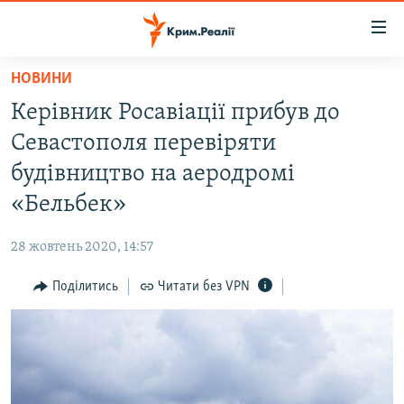
Доступність
посилання
Перейти
НОВИНИ
до
НОВИНИ
Керівник Росавіації прибув до
основного
ВОДА.КРИМ
матеріалу
Севастополя перевіряти
ВІДЕО ТА ФОТО
Перейти
будівництво на аеродромі
до
ПОЛІТИКА
«Бельбек»
основної
БЛОГИ
навігації
28 жовтень 2020, 14:57
Перейти
ПОГЛЯД
до
Поділитись
Читати без VPN
ІНТЕРВ'Ю
пошуку
ВСЕ ЗА ДЕНЬ
СПЕЦПРОЕКТИ
ЯК ОБІЙТИ БЛОКУВАННЯ
ДЕПОРТАЦІЯ