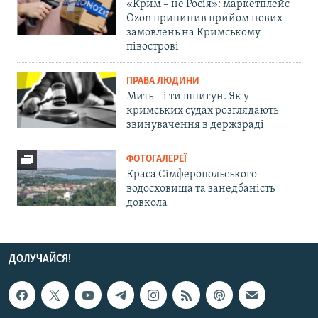
«Крим – не Росія»: маркетплейс
Ozon припинив прийом нових
замовлень на Кримському
півострові
ПРАВА ЛЮДИНИ
Мить – і ти шпигун. Як у
кримських судах розглядають
звинувачення в держзраді
ФОТОГАЛЕРЕЇ
Краса Сімферопольського
водосховища та занедбаність
довкола
ДОЛУЧАЙСЯ!