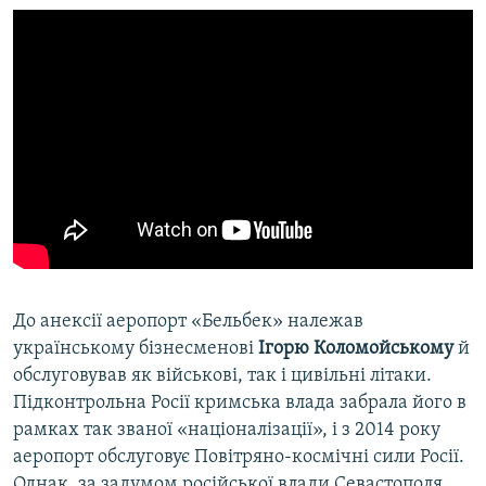
До анексії аеропорт «Бельбек» належав
українському бізнесменові
Ігорю Коломойському
й
обслуговував як військові, так і цивільні літаки.
Підконтрольна Росії кримська влада забрала його в
рамках так званої «націоналізації», і з 2014 року
аеропорт обслуговує Повітряно-космічні сили Росії.
Однак, за задумом російської влади Севастополя,