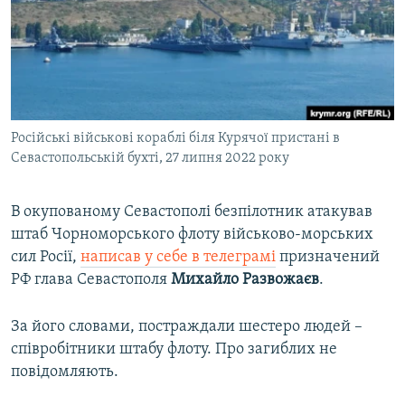
ВІДЕОУРОКИ «ELIFBE»
Русский
СВІДЧЕННЯ ОКУПАЦІЇ
Qırımtatar
УКРАЇНСЬКА ПРОБЛЕМА КРИМУ
ДОЛУЧАЙСЯ!
ІНФОГРАФІКА
Російські військові кораблі біля Курячої пристані в
Севастопольській бухті, 27 липня 2022 року
Усі сайти RFE/RL
В окупованому Севастополі безпілотник атакував
штаб Чорноморського флоту військово-морських
сил Росії,
написав у себе в телеграмі
призначений
РФ глава Севастополя
Михайло Развожаєв
.
За його словами, постраждали шестеро людей –
співробітники штабу флоту. Про загиблих не
повідомляють.