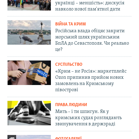
українці – меншість»: дискусія
навколо нової пам'ятної дати
ВІЙНА ТА КРИМ
Російська влада обіцяє закрити
морський шлях українським
БпЛА до Севастополя. Чи реально
це?
СУСПІЛЬСТВО
«Крим – не Росія»: маркетплейс
Ozon припинив прийом нових
замовлень на Кримському
півострові
ПРАВА ЛЮДИНИ
Мить – і ти шпигун. Як у
кримських судах розглядають
звинувачення в держзраді