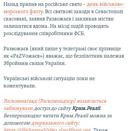
Напад припав на російське свято –
день військово-
морського флоту
. Всі святкові заходи в Севастополі
скасовані, заявив Развожаєв і закликав містян
залишатися вдома. На місці подій проводять
розслідування співробітники ФСБ.
Развожаєв (який пише у телеграмі своє прізвище
як «РаZVожаєв») вважає, що безпілотник належав
Збройним силам України.
Українські військові ситуацію поки не
коментували.
Роскомнагляд (Роскомнадзор) намагається
заблокувати
доступ до сайту
Крим.Реалії
.
Безперешкодно читати Крим.Реалії можна за
допомогою
дзеркального сайту
:
https://dfs0qrmo00d6u.cloudfront.net
. Також