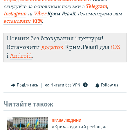
слідкуйте за основними подіями в
Telegram
,
Instagram
та
Viber
Крим.Реалії
. Рекомендуємо вам
встановити
VPN
.
Новини без блокування і цензури!
Встановити
додаток
Крим.Реалії для
iOS
і
Android
.
Поділитись
Читати без VPN
Follow us
Читайте також
ПРАВА ЛЮДИНИ
«Крим – єдиний регіон, де