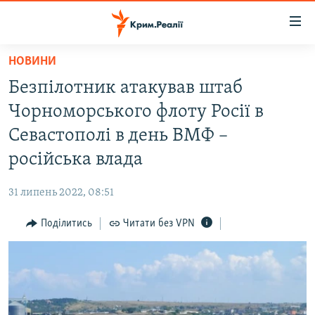
Доступність
посилання
Перейти
НОВИНИ
до
НОВИНИ
Безпілотник атакував штаб
основного
ВОДА.КРИМ
матеріалу
Чорноморського флоту Росії в
ВІДЕО ТА ФОТО
Перейти
Севастополі в день ВМФ –
до
ПОЛІТИКА
російська влада
основної
БЛОГИ
навігації
31 липень 2022, 08:51
Перейти
ПОГЛЯД
до
Поділитись
Читати без VPN
ІНТЕРВ'Ю
пошуку
ВСЕ ЗА ДЕНЬ
СПЕЦПРОЕКТИ
ЯК ОБІЙТИ БЛОКУВАННЯ
ДЕПОРТАЦІЯ