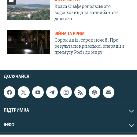
ФОТОГАЛЕРЕЇ
Краса Сімферопольського
водосховища та занедбаність
довкола
ВІЙНА ТА КРИМ
Сорок днів, сорок ночей. Про
результати кримської операції з
примусу Росії до миру
ДОЛУЧАЙСЯ!
ПІДТРИМКА
ІНФО