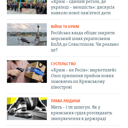
«Крим – єдиний регіон, де
українці – меншість»: дискусія
навколо нової пам'ятної дати
ВІЙНА ТА КРИМ
Російська влада обіцяє закрити
морський шлях українським
БпЛА до Севастополя. Чи реально
це?
СУСПІЛЬСТВО
«Крим – не Росія»: маркетплейс
Ozon припинив прийом нових
замовлень на Кримському
півострові
ПРАВА ЛЮДИНИ
Мить – і ти шпигун. Як у
кримських судах розглядають
звинувачення в держзраді