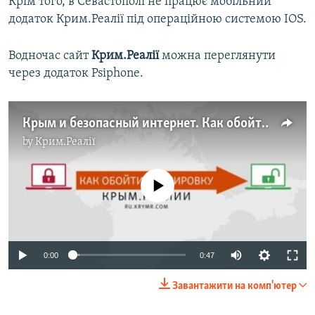
Крім того, в Севастополі не працює мобільний
додаток Крим.Реалії під операційною системою IOS.
Водночас сайт
Крим.Реалії
можна переглянути
через додаток Psiphone.
Крым и безопасный интернет. Как обойти блокировку Крым.Реалии (видео)
by
Крим.Реалії
No media source currently available
0:00
0:47
Завантажити на комп'ютер