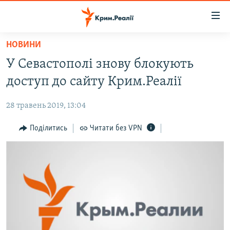
Доступність
посилання
Перейти
НОВИНИ
до
НОВИНИ
У Севастополі знову блокують
основного
ВОДА.КРИМ
матеріалу
доступ до сайту Крим.Реалії
ВІДЕО ТА ФОТО
Перейти
до
28 травень 2019, 13:04
ПОЛІТИКА
основної
БЛОГИ
Поділитись
Читати без VPN
навігації
Перейти
ПОГЛЯД
до
ІНТЕРВ'Ю
пошуку
ВСЕ ЗА ДЕНЬ
СПЕЦПРОЕКТИ
ЯК ОБІЙТИ БЛОКУВАННЯ
ДЕПОРТАЦІЯ