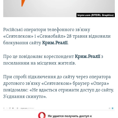
ВІДЕОУРОКИ «ELIFBE»
Русский
СВІДЧЕННЯ ОКУПАЦІЇ
Qırımtatar
УКРАЇНСЬКА ПРОБЛЕМА КРИМУ
Російські оператори телефонного зв'язку
ДОЛУЧАЙСЯ!
ІНФОГРАФІКА
«Севтелеком» і «Севмобайл» 28 травня відновили
блокування сайту
Крим.Реалії
.
Про це повідомляє кореспондент
Крим.Реалії
з
Усі сайти RFE/RL
посиланням на місцевих жителів.
При спробі підключення до сайту через оператора
дротового зв'язку «Севтелеком» браузер «Опера»
повідомляє: «Не вдається отримати доступ до сайту.
З'єднання скинуто».