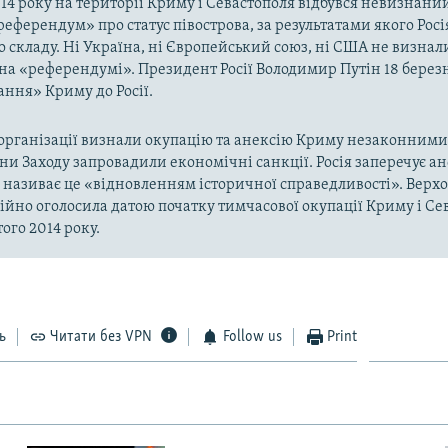
014 року на території Криму і Севастополя відбувся невизнани
«референдум» про статус півострова, за результатами якого Рос
о складу. Ні Україна, ні Європейський союз, ні США не визнал
на «референдумі». Президент Росії Володимир Путін 18 берез
ння» Криму до Росії.
рганізації визнали окупацію та анексію Криму незаконними 
аїни Заходу запровадили економічні санкції. Росія заперечує а
а називає це «відновленням історичної справедливості». Верх
ійно оголосила датою початку тимчасової окупації Криму і Се
ого 2014 року.
ь
Читати без VPN
Follow us
Print