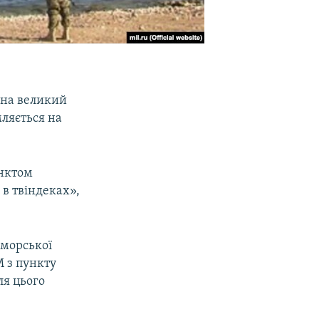
 на великий
ляється на
унктом
 в твіндеках»,
 морської
М з пункту
ля цього