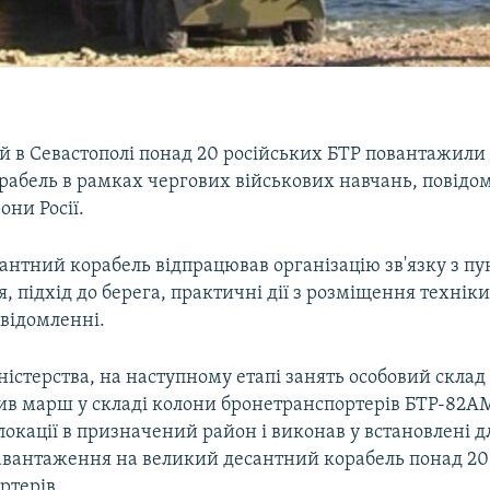
ій в Севастополі понад 20 російських БТР повантажили
рабель в рамках чергових військових навчань, повідом
они Росії.
антний корабель відпрацював організацію зв'язку з п
 підхід до берега, практичні дії з розміщення техніки
овідомленні.
істерства, на наступному етапі занять особовий склад
нив марш у складі колони бронетранспортерів БТР-82А
локації в призначений район і виконав у встановлені д
вантаження на великий десантний корабель понад 20
ртерів.