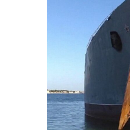
ВІДЕОУРОКИ «ELIFBE»
СВІДЧЕННЯ ОКУПАЦІЇ
УКРАЇНСЬКА ПРОБЛЕМА КРИМУ
ІНФОГРАФІКА