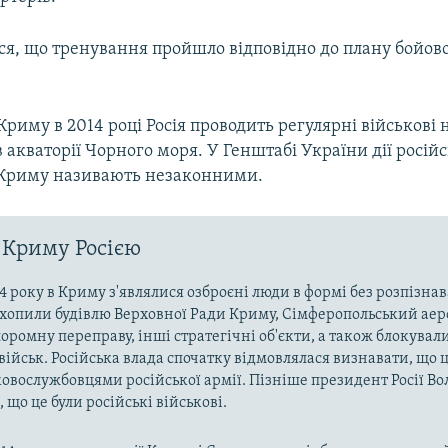
ся, що тренування пройшло відповідно до плану бойово
 Криму в 2014 році Росія проводить регулярні військові
 в акваторії Чорного моря. У Генштабі України дії росій
 Криму називають незаконними.
 Криму Росією
4 року в Криму з'являлися озброєні люди в формі без розпізна
захопили будівлю Верховної Ради Криму, Сімферопольський аер
оромну переправу, інші стратегічні об'єкти, а також блокували
військ. Російська влада спочатку відмовлялася визнавати, що ц
ковослужбовцями російської армії. Пізніше президент Росії В
 що це були російські військові.