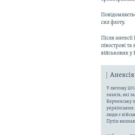
Повідомляєть
сил флоту.
Після анексії
півострові та
військових у
Анексія
У лютому 201
знаків, які 
Керченську п
українських 
люди є війсь
Путін визнав,