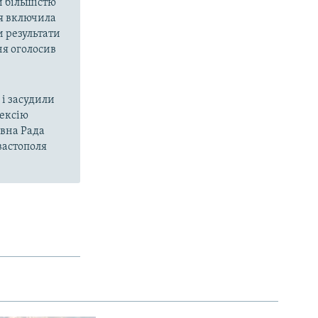
й більшістю
ія включила
и результати
ня оголосив
і засудили
нексію
овна Рада
вастополя