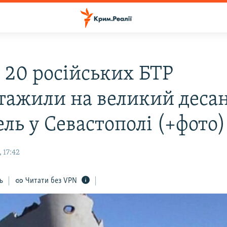
 20 російських БТР
тажили на великий деса
ль у Севастополі (+фото)
 17:42
ь
Читати без VPN