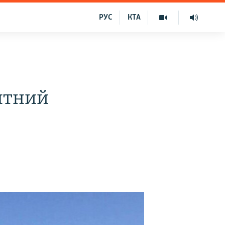
РУС
КТА
нтний