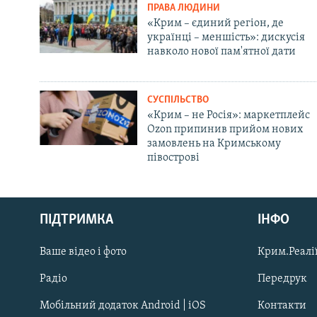
ПРАВА ЛЮДИНИ
«Крим – єдиний регіон, де
українці – меншість»: дискусія
навколо нової пам'ятної дати
СУСПІЛЬСТВО
«Крим – не Росія»: маркетплейс
Ozon припинив прийом нових
замовлень на Кримському
півострові
Русский
ПІДТРИМКА
ІНФО
Qırımtatar
Ваше відео і фото
Крим.Реалії
ДОЛУЧАЙСЯ!
Радіо
Передрук
Мобільний додаток Android | iOS
Контакти