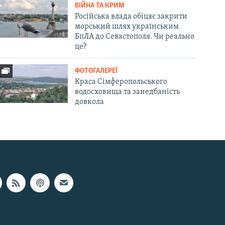
ВІЙНА ТА КРИМ
Російська влада обіцяє закрити
морський шлях українським
БпЛА до Севастополя. Чи реально
це?
ФОТОГАЛЕРЕЇ
Краса Сімферопольського
водосховища та занедбаність
довкола