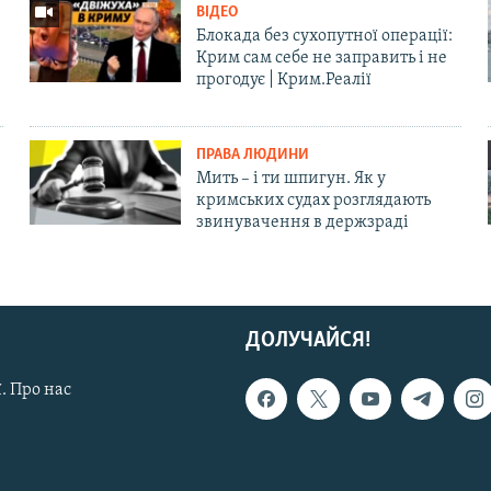
ВІДЕО
Блокада без сухопутної операції:
Крим сам себе не заправить і не
прогодує | Крим.Реалії
ПРАВА ЛЮДИНИ
Мить – і ти шпигун. Як у
кримських судах розглядають
звинувачення в держзраді
ДОЛУЧАЙСЯ!
. Про нас