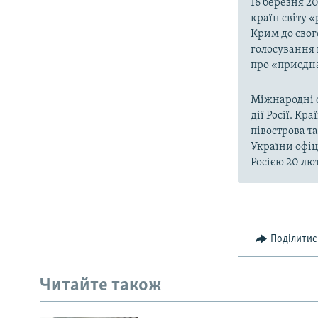
16 березня 2
країн світу 
Крим до свог
голосування 
про «приєдна
Міжнародні о
дії Росії. Кр
півострова т
України офіц
Росією 20 лют
Поділитис
Читайте також