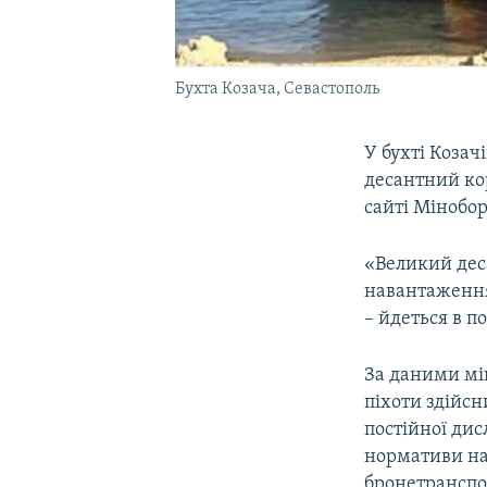
Бухта Козача, Севастополь
У бухті Козач
десантний ко
сайті Мінобор
«Великий дес
навантаження,
– йдеться в п
За даними мін
піхоти здійс
постійної дис
нормативи на
бронетранспо