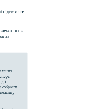
ї підготовки
 навчання на
ських
вальних
опорт,
 дії
і озброєні
олодимир