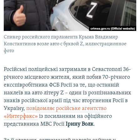
ВІДЕОУРОКИ «ELIFBE»
Русский
СВІДЧЕННЯ ОКУПАЦІЇ
Qırımtatar
УКРАЇНСЬКА ПРОБЛЕМА КРИМУ
Спикер российского парламента Крыма Владимир
ДОЛУЧАЙСЯ!
ІНФОГРАФІКА
Константинов возле авто с буквой Z, иллюстрационное
фото
Усі сайти RFE/RL
Російські поліцейські затримали в Севастополі 36-
річного місцевого жителя, який побив 70-річного
ексспівробітника ФСБ Росії за те, що останній
наклеїв на авто літеру Z – один із розпізнавальних
знаків російської армії під час вторгнення Росії в
Україну,
повідомляє російське агентство
«Интерфакс»
із посиланням на офіційного
представника МВС Росії
Ірину Волк
.