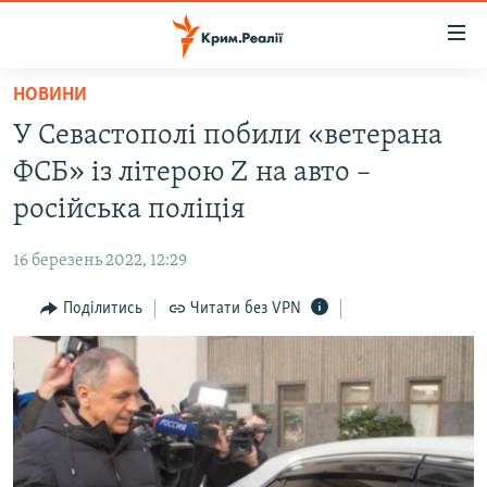
Доступність
посилання
Перейти
НОВИНИ
до
НОВИНИ
У Севастополі побили «ветерана
основного
ВОДА.КРИМ
матеріалу
ФСБ» із літерою Z на авто –
ВІДЕО ТА ФОТО
Перейти
російська поліція
до
ПОЛІТИКА
основної
16 березень 2022, 12:29
БЛОГИ
навігації
Перейти
Поділитись
Читати без VPN
ПОГЛЯД
до
ІНТЕРВ'Ю
пошуку
ВСЕ ЗА ДЕНЬ
СПЕЦПРОЕКТИ
ЯК ОБІЙТИ БЛОКУВАННЯ
ДЕПОРТАЦІЯ