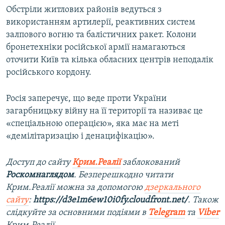
Обстріли житлових районів ведуться з
використанням артилерії, реактивних систем
залпового вогню та балістичних ракет. Колони
бронетехніки російської армії намагаються
оточити Київ та кілька обласних центрів неподалік
російського кордону.
Росія заперечує, що веде проти України
загарбницьку війну на її території та називає це
«спеціальною операцією», яка має на меті
«демілітаризацію і денацифікацію».
Доступ до сайту
Крим.Реалії
заблокований
Роскомнаглядом
. Безперешкодно читати
Крим.Реалії можна за допомогою
дзеркального
сайту
:
https://d3e1m6ew10i0fy.cloudfront.net/
. Також
слідкуйте за основними подіями в
Telegram
та
Viber