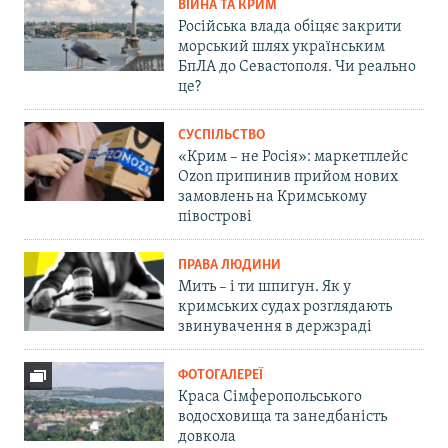
ВІЙНА ТА КРИМ
Російська влада обіцяє закрити
морський шлях українським
БпЛА до Севастополя. Чи реально
це?
СУСПІЛЬСТВО
«Крим – не Росія»: маркетплейс
Ozon припинив прийом нових
замовлень на Кримському
півострові
ПРАВА ЛЮДИНИ
Мить – і ти шпигун. Як у
кримських судах розглядають
звинувачення в держзраді
ФОТОГАЛЕРЕЇ
Краса Сімферопольського
водосховища та занедбаність
довкола