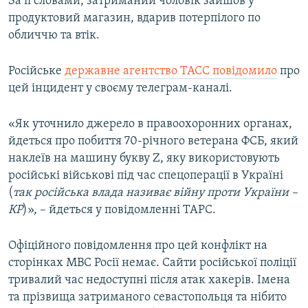
За її словами, затриманий чоловік зайшов у
продуктовий магазин, вдарив потерпілого по
обличчю та втік.
Російське
державне агентство ТАСС повідомило
про
цей інцидент у своєму телеграм-каналі.
«Як уточнило джерело в правоохоронних органах,
йдеться про побиття 70-річного ветерана ФСБ, який
наклеїв на машину букву Z, яку використовують
російські військові під час спецоперації в Україні
(
так російська влада називає війну проти України –
КР
)», – йдеться у повідомленні ТАРС.
Офіційного повідомлення про цей конфлікт на
сторінках МВС Росії немає. Сайти російської поліції
тривалий час недоступні після атак хакерів. Імена
та прізвища затриманого севастопольця та нібито