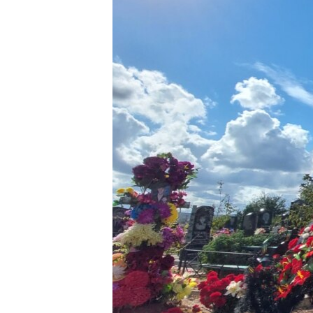
ВІДЕОУРОКИ «ELIFBE»
СВІДЧЕННЯ ОКУПАЦІЇ
УКРАЇНСЬКА ПРОБЛЕМА КРИМУ
ІНФОГРАФІКА