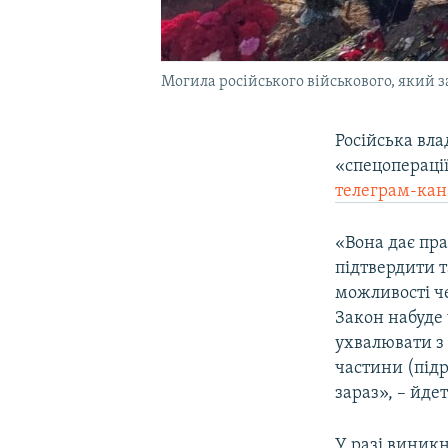
Могила російського військового, який з
Російська вла
«спецоперації
телеграм-кан
«Вона дає пр
підтвердити 
можливості ч
Закон набуде 
ухвалювати з 
частини (підр
зараз», – йде
У разі виник