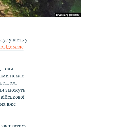
жує участь у
повідомляє
, коли
тами немає
вством.
ани зможуть
 військової
жна вже
 звертатися