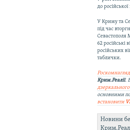
до російської
У Криму та С
під час вторг
Севастополя 
62 російські 
російських в
таблички.
Роскомнагляд
Крим.Реалії
.
дзеркального
основними п
встановити
V
Новини бе
Крим.Реал