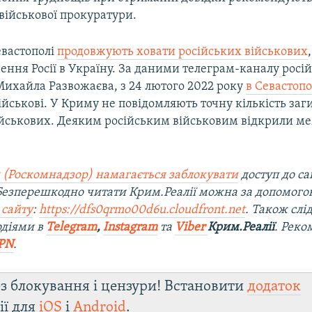
 військової прокуратури.
евастополі
продовжують ховати російських військових
нення Росії в Україну. За даними телеграм-каналу
росі
Михайла Развожаєва, з 24 лютого 2022 року
в Севастопо
військові. У Криму не повідомляють точну кількість за
ійськових. Деяким російським військовим відкрили ме
 (Роскомнадзор) намагається заблокувати
доступ до са
 Безперешкодно читати Крим.Реалії можна за допомог
 сайту
:
https://dfs0qrmo00d6u.cloudfront.net
. Також слі
одіями в
Telegram
,
Instagram
та
Viber
Крим.Реалії
. Ре
ко
PN
.
з блокування і цензури! Встановити
додаток
ії для
iOS
і
Android
.