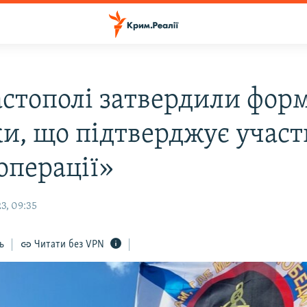
астополі затвердили фор
ки, що підтверджує участ
операції»
3, 09:35
ь
Читати без VPN