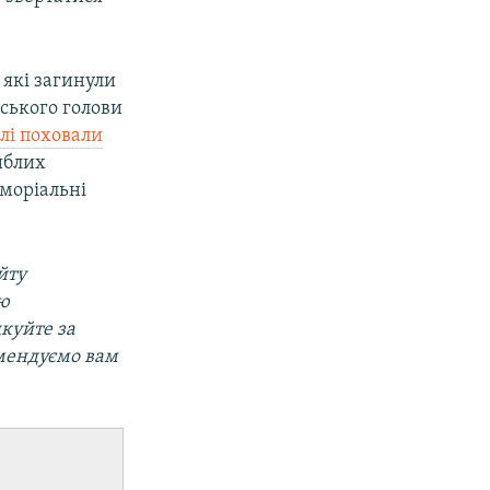
, які загинули
йського голови
лі поховали
гиблих
моріальні
йту
ою
дкуйте за
мендуємо вам