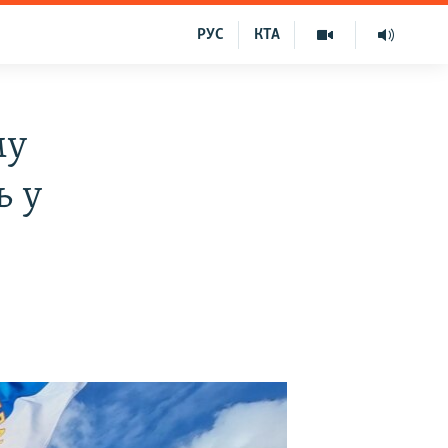
РУС
КТА
му
ь у