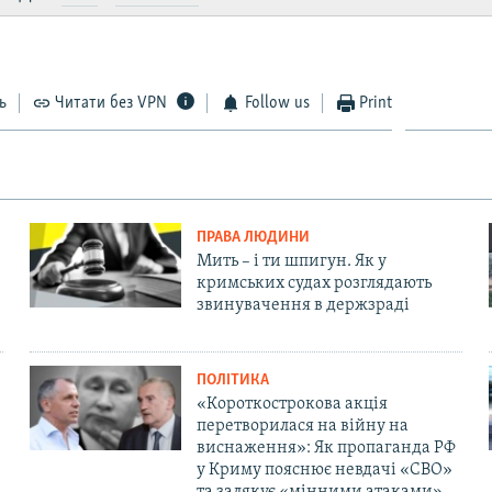
ь
Читати без VPN
Follow us
Print
ПРАВА ЛЮДИНИ
Мить – і ти шпигун. Як у
кримських судах розглядають
звинувачення в держзраді
ПОЛІТИКА
«Короткострокова акція
перетворилася на війну на
виснаження»: Як пропаганда РФ
у Криму пояснює невдачі «СВО»
та залякує «мінними атаками»