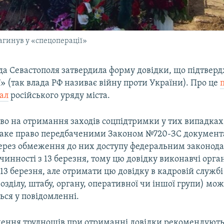
агинув у «спецоперації»
да Севастополя затвердила форму довідки, що підтверд
» (так влада РФ називає війну проти України). Про це
ал
російського уряду міста.
аво на отримання заходів соцпідтримки у тих випадках
таке право передбаченими Законом №720-ЗС докумен
ерез обмеження до них доступу федеральним законода
чинності з 13 березня, тому цю довідку виконавчі орг
13 березня, але отримати цю довідку в кадровій службі
озділу, штабу, органу, оперативної чи іншої групи) мо
ться у повідомленні.
нення труднощів при отриманні довідки рекомендують