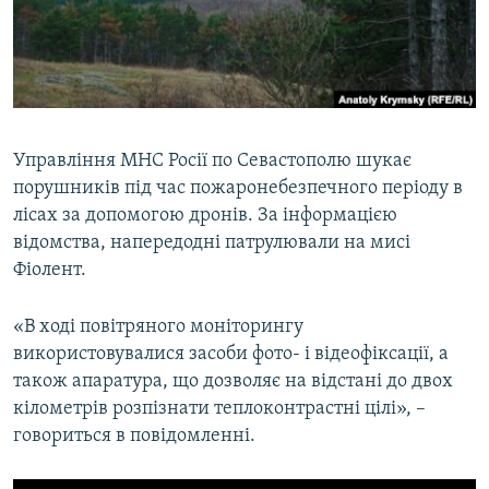
ВІДЕОУРОКИ «ELIFBE»
Русский
СВІДЧЕННЯ ОКУПАЦІЇ
Qırımtatar
УКРАЇНСЬКА ПРОБЛЕМА КРИМУ
ДОЛУЧАЙСЯ!
ІНФОГРАФІКА
Управління МНС Росії по Севастополю шукає
порушників під час пожаронебезпечного періоду в
лісах за допомогою дронів. За інформацією
Усі сайти RFE/RL
відомства, напередодні патрулювали на мисі
Фіолент.
«В ході повітряного моніторингу
використовувалися засоби фото- і відеофіксації, а
також апаратура, що дозволяє на відстані до двох
кілометрів розпізнати теплоконтрастні цілі», –
говориться в повідомленні.