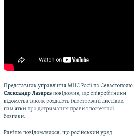
Представник управління МНС Росії по Севастополю
Олександр Лазарєв
повідомив, що співробітники
відомства також роздають ілюстровані листівки-
пам'ятки про дотримання правил пожежної
безпеки.
Раніше повідомлялося, що російський уряд