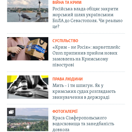
ВІЙНА ТА КРИМ
Російська влада обіцяє закрити
морський шлях українським
БпЛА до Севастополя. Чи реально
це?
СУСПІЛЬСТВО
«Крим – не Росія»: маркетплейс
Ozon припинив прийом нових
замовлень на Кримському
півострові
ПРАВА ЛЮДИНИ
Мить – і ти шпигун. Як у
кримських судах розглядають
звинувачення в держзраді
ФОТОГАЛЕРЕЇ
Краса Сімферопольського
водосховища та занедбаність
довкола