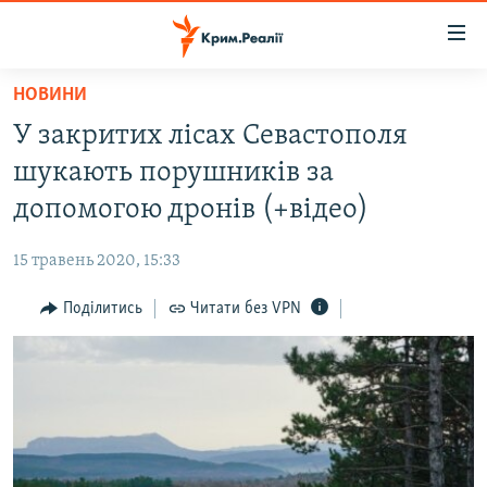
Доступність
посилання
Перейти
НОВИНИ
до
НОВИНИ
У закритих лісах Севастополя
основного
ВОДА.КРИМ
матеріалу
шукають порушників за
ВІДЕО ТА ФОТО
Перейти
допомогою дронів (+відео)
до
ПОЛІТИКА
основної
15 травень 2020, 15:33
БЛОГИ
навігації
Перейти
Поділитись
Читати без VPN
ПОГЛЯД
до
ІНТЕРВ'Ю
пошуку
ВСЕ ЗА ДЕНЬ
СПЕЦПРОЕКТИ
ЯК ОБІЙТИ БЛОКУВАННЯ
ДЕПОРТАЦІЯ