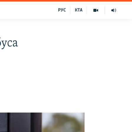
РУС
КТА
буса