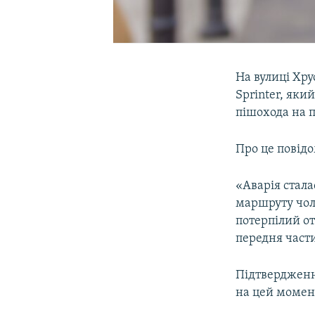
На вулиці Хру
Sprinter, яки
пішохода на п
Про це повід
«Aварія стала
маршруту чол
потерпілий от
передня части
Підтвердженн
на цей момен