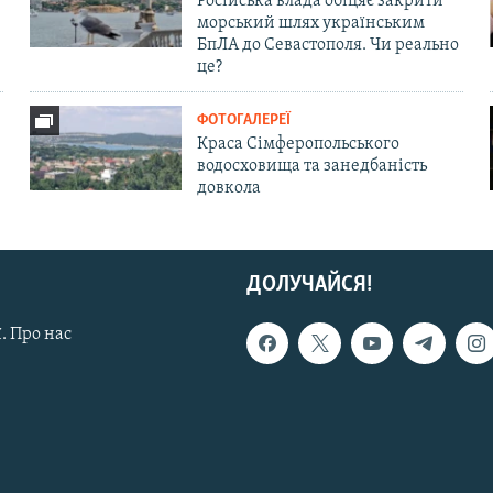
Російська влада обіцяє закрити
морський шлях українським
БпЛА до Севастополя. Чи реально
це?
ФОТОГАЛЕРЕЇ
Краса Сімферопольського
водосховища та занедбаність
довкола
ДОЛУЧАЙСЯ!
. Про нас