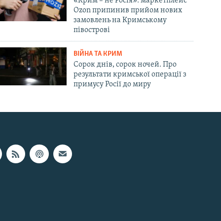
«Крим – не Росія»: маркетплейс
Ozon припинив прийом нових
замовлень на Кримському
півострові
ВІЙНА ТА КРИМ
Сорок днів, сорок ночей. Про
результати кримської операції з
примусу Росії до миру