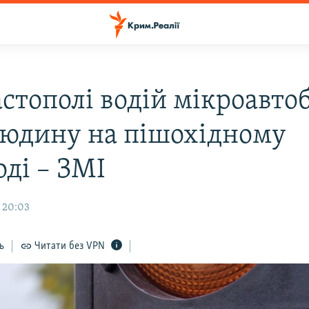
астополі водій мікроавто
людину на пішохідному
оді – ЗМІ
, 20:03
ь
Читати без VPN