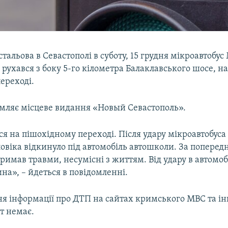
стальова в Севастополі в суботу, 15 грудня мікроавтобус
й рухався з боку 5-го кілометра Балаклавського шосе, н
ереході.
омляє місцеве видання «Новый Севастополь».
ся на пішохідному переході. Після удару мікроавтобуса 
овіка відкинуло під автомобіль автошколи. За попере
римав травми, несумісні з життям. Від удару в автомоб
на», – йдеться в повідомленні.
я інформації про ДТП на сайтах кримського МВС та і
т немає.