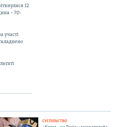
зіткнулися 12
ина – 70-
а участі
ускладнено
льтаті
СУСПІЛЬСТВО