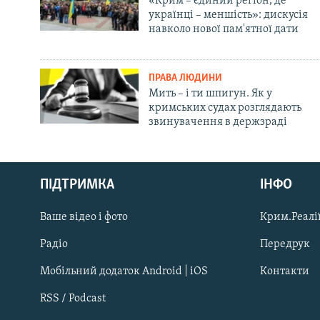
«Крим – єдиний регіон, де
українці – меншість»: дискусія
навколо нової пам'ятної дати
ПРАВА ЛЮДИНИ
Мить – і ти шпигун. Як у
кримських судах розглядають
звинувачення в держзраді
Русский
ПІДТРИМКА
ІНФО
Qırımtatar
Ваше відео і фото
Крим.Реалії
ДОЛУЧАЙСЯ!
Радіо
Передрук
Мобільний додаток Android | iOS
Контакти
RSS / Podcast