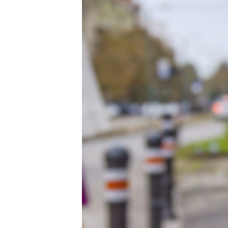
ВІДЕОУРОКИ «ELIFBE»
СВІДЧЕННЯ ОКУПАЦІЇ
УКРАЇНСЬКА ПРОБЛЕМА КРИМУ
ІНФОГРАФІКА