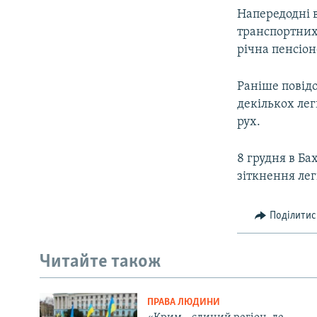
Напередодні в
транспортних 
річна пенсіон
Раніше повідо
декількох лег
рух.
8 грудня в Б
зіткнення лег
Поділитис
Читайте також
ПРАВА ЛЮДИНИ