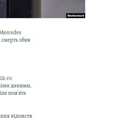
 Mercedes
а смерть збив
12-го
дніми даними,
іля пом'ята
нших відомств