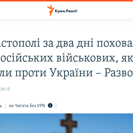
стополі за два дні похов
осійських військових, як
ли проти України – Разв
08:15
ь
Читати без VPN