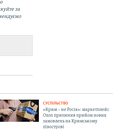
ою
дкуйте за
омендуємо
СУСПІЛЬСТВО
«Крим – не Росія»: маркетплейс
Ozon припинив прийом нових
замовлень на Кримському
півострові