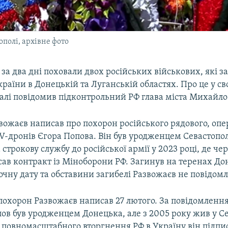
полі, архівне фото
 за два дні поховали двох російських військових, які з
країни в Донецькій та Луганській областях. Про це у с
алі повідомив підконтрольний РФ глава міста Михайло
вожаєв написав про похорон російського рядового, опе
V-дронів Єгора Попова. Він був уродженцем Севастопол
строкову службу до російської армії у 2023 році, де чер
сав контракт із Міноборони РФ. Загинув на теренах До
точну дату та обставини загибелі Развожаєв не повідомл
похорон Развожаєв написав 27 лютого. За повідомленн
ов був уродженцем Донецька, але з 2005 року жив у Се
у повномасштабного вторгнення РФ в Україну він підпи