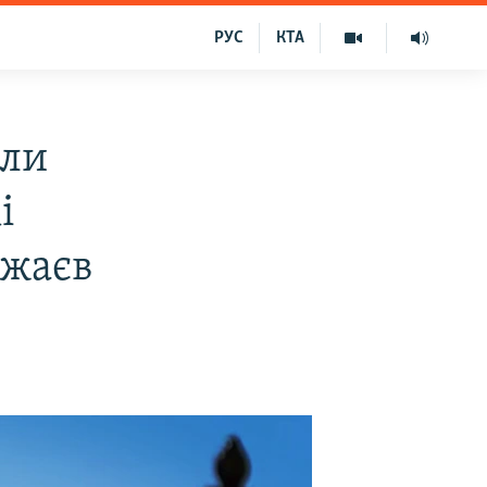
РУС
КТА
али
і
ожаєв