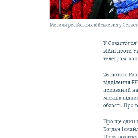
Могили російських військових у Севасто
У Севастополі
війні проти У
телеграм-кан
26 лютого Раз
відділення FP
призваний на 
місяців підпи
області. Про 
Про ще один 
Богдан Ізмайл
Після початк