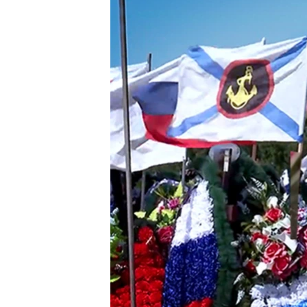
ВІДЕОУРОКИ «ELIFBE»
СВІДЧЕННЯ ОКУПАЦІЇ
УКРАЇНСЬКА ПРОБЛЕМА КРИМУ
ІНФОГРАФІКА