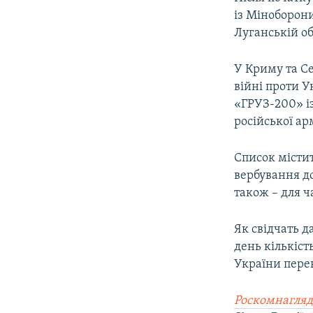
із Міноборони
Луганській об
У Криму та С
війні проти У
«ГРУЗ-200» і
російської арм
Список містит
вербування до
також – для ч
Як свідчать д
день кількіст
України пере
Роскомнагляд