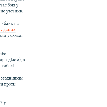
час боїв у
 не уточнив.
агиблих на
зу даних
ли у складі
 або
дрозділом), а
агибелі.
сьогоднішній
ії проти
йту