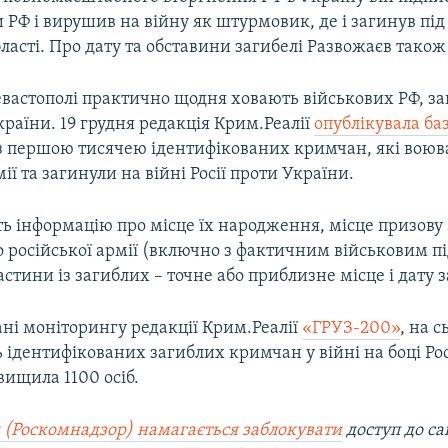
 РФ і вирушив на війну як штурмовик, де і загинув під 
ласті. Про дату та обставини загибелі Развожаєв також
евастополі практично щодня ховають військових РФ, з
країни. 19 грудня редакція Крим.Реалії
опублікувала ба
з першою тисячею ідентифікованих кримчан, які воюва
ії та загинули на війні Росії проти України.
ь інформацію про місце їх народження, місце призову
 російської армії (включно з фактичним військовим пі
астини із загиблих – точне або приблизне місце і дату з
ані моніторингу редакції Крим.Реалії
«ГРУЗ-200»
, на 
ь ідентифікованих загиблих кримчан у війні на боці Рос
вищила 1100 осіб.
 (Роскомнадзор) намагається заблокувати
доступ до са