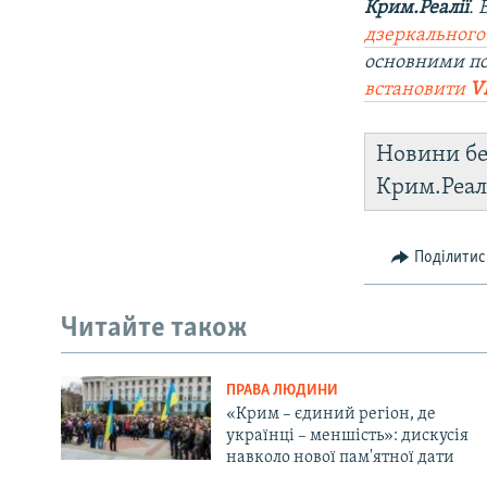
Крим.Реалії
.
дзеркального
основними п
встановити
V
Новини бе
Крим.Реал
Поділитис
Читайте також
ПРАВА ЛЮДИНИ
«Крим – єдиний регіон, де
українці – меншість»: дискусія
навколо нової пам'ятної дати