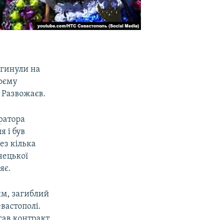
агинули на
воєму
 Развожаєв.
ратора
я і був
ез кілька
нецької
яє.
ям, загиблий
вастополі.
сав контракт