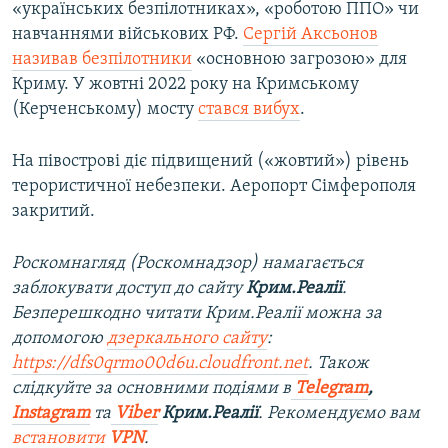
«українських безпілотниках», «роботою ППО» чи
навчаннями військових РФ.
Сергій Аксьонов
називав безпілотники
«основною загрозою» для
Криму. У жовтні 2022 року на Кримському
(Керченському) мосту
стався вибух
.
На півострові діє підвищений («жовтий») рівень
терористичної небезпеки. Аеропорт Сімферополя
закритий.
Роскомнагляд (Роскомнадзор) намагається
заблокувати доступ до сайту
Крим.Реалії
.
Безперешкодно читати Крим.Реалії можна за
допомогою
дзеркального сайту
:
https://dfs0qrmo00d6u.cloudfront.net
. Також
слідкуйте за основними подіями в
Telegram
,
Instagram
та
Viber
Крим.Реалії
. Рекомендуємо вам
встановити
VPN
.