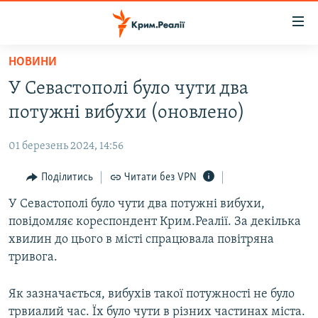
Доступність
посилання
Перейти
НОВИНИ
до
НОВИНИ
У Севастополі було чути два
основного
ВОДА.КРИМ
матеріалу
потужні вибухи (оновлено)
ВІДЕО ТА ФОТО
Перейти
до
01 березень 2024, 14:56
ПОЛІТИКА
основної
БЛОГИ
Поділитись
Читати без VPN
навігації
Перейти
ПОГЛЯД
У Севастополі було чути два потужні вибухи,
до
повідомляє кореспондент Крим.Реалії. За декілька
ІНТЕРВ'Ю
пошуку
хвилин до цього в місті спрацювала повітряна
ВСЕ ЗА ДЕНЬ
тривога.
СПЕЦПРОЕКТИ
Як зазначається, вибухів такої потужності не було
ЯК ОБІЙТИ БЛОКУВАННЯ
ДЕПОРТАЦІЯ
трвиалий час. Їх було чути в різних частинах міста.