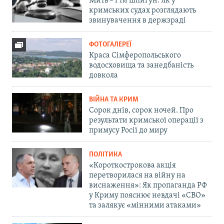
Мить – і ти шпигун. Як у
кримських судах розглядають
звинувачення в держзраді
ФОТОГАЛЕРЕЇ
Краса Сімферопольського
водосховища та занедбаність
довкола
ВІЙНА ТА КРИМ
Сорок днів, сорок ночей. Про
результати кримської операції з
примусу Росії до миру
ПОЛІТИКА
«Короткострокова акція
перетворилася на війну на
виснаження»: Як пропаганда РФ
у Криму пояснює невдачі «СВО»
та залякує «мінними атаками»