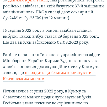
За
даними Крим.Реалії
, там розміщується, зокрема,
російська авіабаза, на якій базується 37-й змішаний
авіаційний полк ПКС у складі двох ескадрилій
Су-24М та Су-25СМ (по 12 машин).
16 серпня 2022 року в районі авіабази сталися
вибухи. Також вибух стався 29 березня 2023 року.
Ще два вибухи зафіксовано 02.08.2023 року.
Раніше начальник Головного управління розвідки
Міноборони України Кирило Буданов анонсував
«нові сюрпризи» для окупаційних сил у Криму та
заявив, що
не радить цивільним користуватися
Керченським мостом
.
Починаючи з серпня 2022 року, в Криму та
Севастополі майже щодня чути звуки вибухів.
Російська влада пояснює це стріляниною по