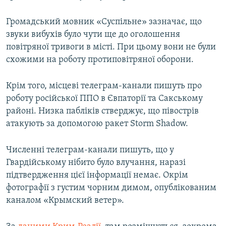
ВІДЕОУРОКИ «ELIFBE»
Русский
Громадський мовник «Суспільне» зазначає, що
СВІДЧЕННЯ ОКУПАЦІЇ
звуки вибухів було чути ще до оголошення
Qırımtatar
УКРАЇНСЬКА ПРОБЛЕМА КРИМУ
повітряної тривоги в місті. При цьому вони не були
схожими на роботу протиповітряної оборони.
ДОЛУЧАЙСЯ!
ІНФОГРАФІКА
Крім того, місцеві телеграм-канали пишуть про
роботу російської ППО в Євпаторії та Сакському
Усі сайти RFE/RL
районі. Низка пабліків стверджує, що півострів
атакують за допомогою ракет Storm Shadow.
Численні телеграм-канали пишуть, що у
Гвардійському нібито було влучання, наразі
підтвердження цієї інформації немає. Окрім
фотографії з густим чорним димом, опублікованим
каналом «Крымский ветер».