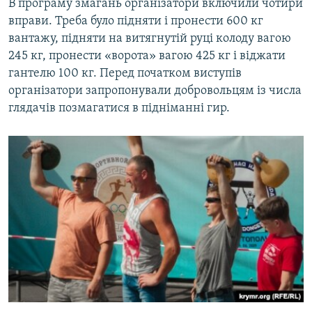
В програму змагань організатори включили чотири
вправи. Треба було підняти і пронести 600 кг
вантажу, підняти на витягнутій руці колоду вагою
245 кг, пронести «ворота» вагою 425 кг і віджати
гантелю 100 кг. Перед початком виступів
організатори запропонували добровольцям із числа
глядачів позмагатися в підніманні гир.