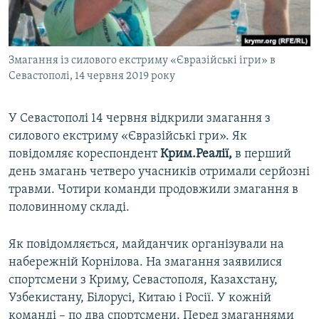
ВІДЕОУРОКИ «ELIFBE»
Русский
СВІДЧЕННЯ ОКУПАЦІЇ
Qırımtatar
Змагання із силового екстриму «Євразійські ігри» в
УКРАЇНСЬКА ПРОБЛЕМА КРИМУ
Севастополі, 14 червня 2019 року
ДОЛУЧАЙСЯ!
ІНФОГРАФІКА
У Севастополі 14 червня відкрили змагання з
силового екстриму «Євразійські гри». Як
повідомляє кореспондент
Крим.Реалії,
в перший
Усі сайти RFE/RL
день змагань четверо учасників отримали серйозні
травми. Чотири команди продовжили змагання в
половинному складі.
Як повідомляється, майданчик організували на
набережній Корнілова. На змагання заявилися
спортсмени з Криму, Севастополя, Казахстану,
Узбекистану, Білорусі, Китаю і Росії. У кожній
команді – по два спортсмени. Перед змаганнями