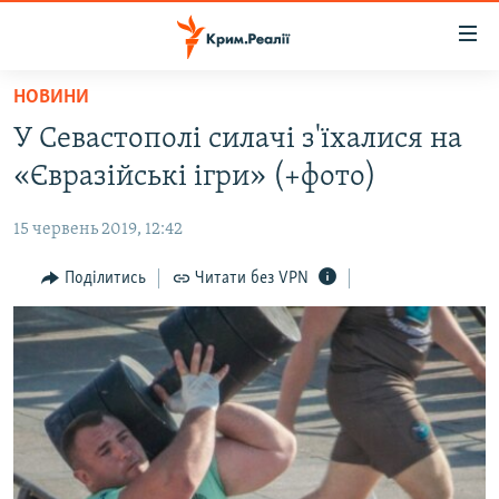
Доступність
посилання
Перейти
НОВИНИ
до
НОВИНИ
У Севастополі силачі з'їхалися на
основного
ВОДА.КРИМ
матеріалу
«Євразійські ігри» (+фото)
ВІДЕО ТА ФОТО
Перейти
до
15 червень 2019, 12:42
ПОЛІТИКА
основної
БЛОГИ
Поділитись
Читати без VPN
навігації
Перейти
ПОГЛЯД
до
ІНТЕРВ'Ю
пошуку
ВСЕ ЗА ДЕНЬ
СПЕЦПРОЕКТИ
ЯК ОБІЙТИ БЛОКУВАННЯ
ДЕПОРТАЦІЯ