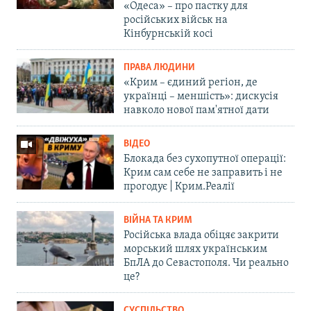
«Одеса» – про пастку для
російських військ на
Кінбурнській косі
ПРАВА ЛЮДИНИ
«Крим – єдиний регіон, де
українці – меншість»: дискусія
навколо нової пам'ятної дати
ВІДЕО
Блокада без сухопутної операції:
Крим сам себе не заправить і не
прогодує | Крим.Реалії
ВІЙНА ТА КРИМ
Російська влада обіцяє закрити
морський шлях українським
БпЛА до Севастополя. Чи реально
це?
СУСПІЛЬСТВО