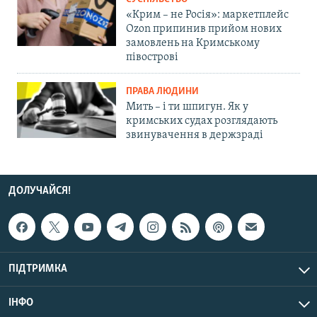
«Крим – не Росія»: маркетплейс
Ozon припинив прийом нових
замовлень на Кримському
півострові
ПРАВА ЛЮДИНИ
Мить – і ти шпигун. Як у
кримських судах розглядають
звинувачення в держзраді
ДОЛУЧАЙСЯ!
ПІДТРИМКА
ІНФО